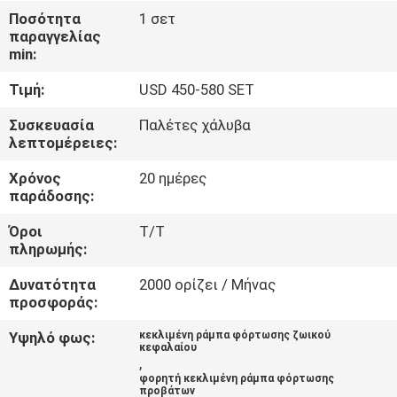
ΈΛΕΓΧΟΣ
Ποσότητα
1 σετ
παραγγελίας
min:
ΜΑΣ
Τιμή:
USD 450-580 SET
ΕΛΆΤΕ
ΣΕ
Συσκευασία
Παλέτες χάλυβα
λεπτομέρειες:
ΕΠΑΦΉ
Χρόνος
20 ημέρες
ΜΕ
παράδοσης:
Όροι
T/T
ΖΗΤΉΣΤΕ
πληρωμής:
ΈΝΑ
Δυνατότητα
2000 ορίζει / Μήνας
ΑΠΌΣΠΑΣΜΑ
προσφοράς:
Υψηλό φως:
κεκλιμένη ράμπα φόρτωσης ζωικού
κεφαλαίου
SITEMAP
,
φορητή κεκλιμένη ράμπα φόρτωσης
προβάτων