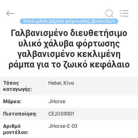
donwel
metal
products
co.,
ltd..
Κεκλιμένη ράμπα φόρτωσης βοοειδών
All
Rights
Γαλβανισμένο διευθετήσιμο
ΣΠΊΤΙ
Reserved.
υλικό χάλυβα φόρτωσης
ΠΡΟΪΌΝΤΑ
γαλβανισμένο κεκλιμένη
ράμπα για το ζωικό κεφάλαιο
ΠΕΡΊΠΟΥ
ΕΜΕΊΣ
Τόπος
Hebei, Κίνα
καταγωγής:
ΓΎΡΟΣ
Μάρκα:
JHorse
ΕΡΓΟΣΤΑΣΊΩΝ
Πιστοποίηση:
CE,IOS9001
Αριθμό
JHorse-E-03
ΠΟΙΟΤΙΚΌΣ
μοντέλου: