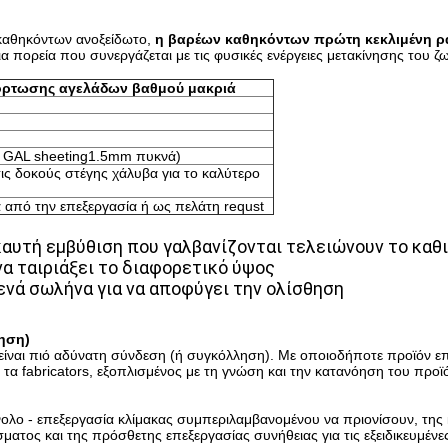
καθηκόντων ανοξείδωτο,
η βαρέων καθηκόντων πρώτη κεκλιμένη 
ια πορεία που συνεργάζεται με τις φυσικές ενέργειες μετακίνησης του 
όρτωσης αγελάδων βαθμού μακριά
 GAL sheeting1.5mm πυκνά)
ς δοκούς στέγης χάλυβα για το καλύτερο
 από την επεξεργασία ή ως πελάτη requst
 καυτή εμβύθιση που γαλβανίζονται τελειώνουν το κα
να ταιριάξει το διαφορετικό ύψος
ενά σωλήνα για να αποφύγει την ολίσθηση
ηση)
είναι πιό αδύνατη σύνδεση (ή συγκόλληση). Με οποιοδήποτε προϊόν ε
α τα fabricators, εξοπλισμένος με τη γνώση και την κατανόηση του προ
ύνολο - επεξεργασία κλίμακας συμπεριλαμβανομένου να πριονίσουν, της
ματος και της πρόσθετης επεξεργασίας συνήθειας για τις εξειδικευμένε