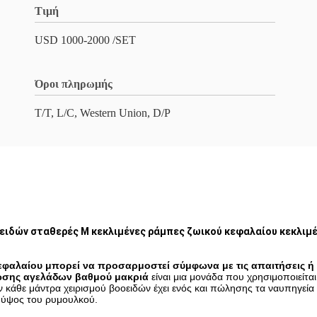
Τιμή
USD 1000-2000 /SET
Όροι πληρωμής
T/T, L/C, Western Union, D/P
ιδών σταθερές Μ κεκλιμένες ράμπες ζωικού κεφαλαίου κεκλιμέ
φαλαίου μπορεί να προσαρμοστεί σύμφωνα με τις απαιτήσεις ή τ
ωσης αγελάδων βαθμού μακριά
είναι μια μονάδα που χρησιμοποιείτ
όν κάθε μάντρα χειρισμού βοοειδών έχει ενός και πώλησης τα ναυπηγεί
ο ύψος του ρυμουλκού.