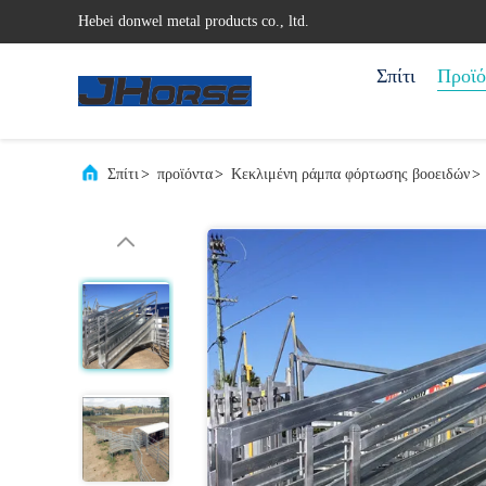
Hebei donwel metal products co., ltd.
Σπίτι
Προϊό
Σπίτι
>
προϊόντα
>
Κεκλιμένη ράμπα φόρτωσης βοοειδών
>