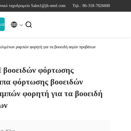
νικό ταχυδρομείο Sales1@jh-steel.com
Τηλ.: 86-318-7826600


μα
λιμένων ραμπών φορητή για τα βοοειδή αιγών προβάτων
Μ βοοειδών φόρτωσης
μπα φόρτωσης βοοειδών
αμπών φορητή για τα βοοειδή
ων