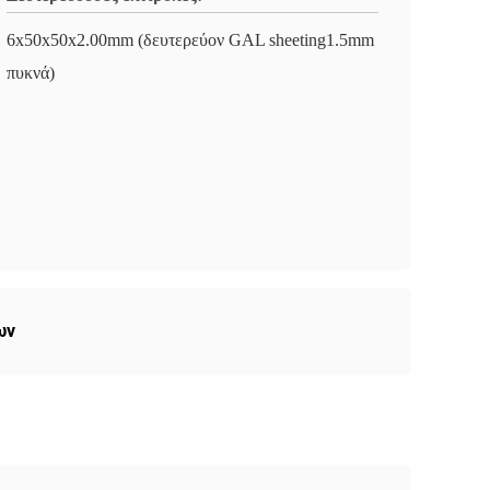
6x50x50x2.00mm (δευτερεύον GAL sheeting1.5mm
πυκνά)
ων