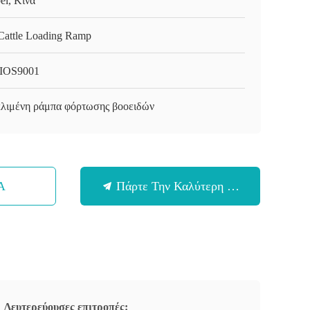
ei, Κίνα
Cattle Loading Ramp
IOS9001
λιμένη ράμπα φόρτωσης βοοειδών
Α
Πάρτε Την Καλύτερη Τιμή
Δευτερεύουσες επιτροπές: