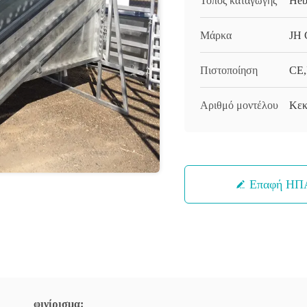
Τόπος καταγωγής
Heb
Μάρκα
JH 
Πιστοποίηση
CE,
Αριθμό μοντέλου
Κεκ
Επαφή ΗΠ
φινίρισμα: