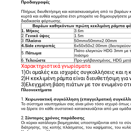
Προδιαγραφές
Πλήρως διευθετήσιμη και κατασκευασμένη από το βαρέων 
κυρτά και ευθέα κομμάτια έτσι μπορείτε να δημιουργήσετε μ
διαδικασία φόρτωσης.
Βαρέων καθηκόντων πρώτη κεκλιμένη ράμπα φ
1. Μήκος
3.6m
2.
Γενικό ύψος
1.5m
3.
Πλαίσιο
50mmx50mmx2.00mm
4.Side επιτροπές
6x50x50x2.00mm (δευτερεύον
Πιάτο ελεγκτών HDG 3mm με τι
5.
Πάτωμα
πιάσιμο
6.
Τελειώστε
Προ-γαλβανισμένος, HDG μετά
Χαρακτηριστικά γνωρίσματα
1)Οι ομαλές και ισχυρές συγκολλήσεις και η
2)Η κεκλιμένη ράμπα είναι διευθετήσιμη για 
3)Ελεγχμένη βάση πιάτων με τον ενωμένο στ
Πλεονεκτήματα
1.
Χειρωνακτική συγκόλληση (επαγγελματική συγκόλλ
Το σύστημα ναυπηγείων σας είναι μόνο τόσο ισχυρό όπως 
να ξέρετε ότι κάθε συστατικό κατασκευάζεται από μια ομάδ
2.
Σύντομος χρόνος παράδοσης
Οι κύριοι κατάλογοι βιομηχανίας υποστηρίζονται από το σ
διάτρησης, της κοπής πλάσματος, του καψίματος, του κυλίσ