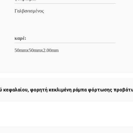
Γαλβανισμένος
καρέ:
50mmx50mmx2.00mm
ύ κεφαλαίου
,
φορητή κεκλιμένη ράμπα φόρτωσης προβάτ