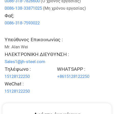
0086-318-7826600
(Ο χρόνος εργασίας)
ΈΛΕΓΧΟΣ
0086-138-33871025
(Μη χρόνου εργασίας)
Φαξ:
ΜΑΣ
0086-318-7593022
ΕΛΆΤΕ
ΣΕ
Υπεύθυνος Επικοινωνίας :
ΕΠΑΦΉ
Mr. Alan Wei
ΜΕ
ΗΛΕΚΤΡΟΝΙΚΗ ΔΙΕΥΘΥΝΣΗ :
Sales1@jh-steel.com
Τηλέφωνο :
WHATSAPP :
ΖΗΤΉΣΤΕ
15128122250
+8615128122250
ΈΝΑ
WeChat :
ΑΠΌΣΠΑΣΜΑ
15128122250
SITEMAP