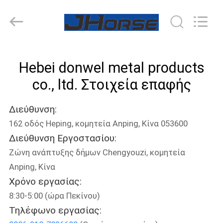
donwel
metal
products
co.,
ltd..
All
Rights
ΣΠΊΤΙ
Reserved.
Hebei donwel metal products
ΠΡΟΪΌΝΤΑ
co., ltd. Στοιχεία επαφής
Διεύθυνση:
ΠΕΡΊΠΟΥ
162 οδός Heping, κομητεία Anping, Κίνα 053600
ΕΜΕΊΣ
Διεύθυνση Εργοστασίου:
Ζώνη ανάπτυξης δήμων Chengyouzi, κομητεία
ΓΎΡΟΣ
Anping, Κίνα
ΕΡΓΟΣΤΑΣΊΩΝ
Χρόνο εργασίας:
8:30-5:00 (ώρα Πεκίνου)
Τηλέφωνο εργασίας:
ΠΟΙΟΤΙΚΌΣ