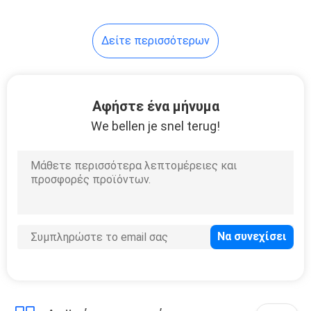
21
Δείτε περισσότερων
Αγρόκτημα Γκέιτς
χάλυβα
Αφήστε ένα μήνυμα
We bellen je snel terug!
14
Εξοπλισμός
χειρισμού ζωικού
κεφαλαίου