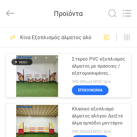
donwel
metal
products
Προϊόντα
co.,
ltd..
All
Rights
ΣΠΊΤΙ
Reserved.
386
Κίνα Εξοπλισμός άλματος αλόγου
Μέτωπα στάβλων
ΠΡΟΪΌΝΤΑ
αλόγων
Στερεό PVC εξοπλισμός
άλματος με πράσινες /
ΠΕΡΊΠΟΥ
εξατομικευμένες
ΕΜΕΊΣ
επιλογές 1 έτος
390-300usd MOQ:1pcs
ΕΠΙΚΟΙΝΩΝΙΑ
371
ΓΎΡΟΣ
ευρωπαϊκοί
Κλασικό εξοπλισμό
ΕΡΓΟΣΤΑΣΊΩΝ
άλματος αλόγου Δείξτε
στάβλοι αλόγων
άλμα εμπόδιο μοντέρνο
ΠΟΙΟΤΙΚΌΣ
390-300usd MOQ:1pcs