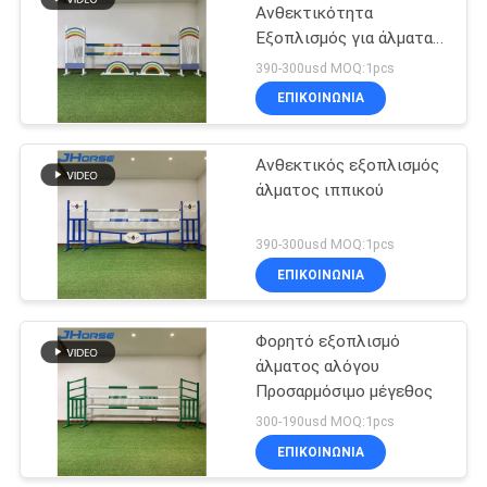
Ανθεκτικότητα
Εξοπλισμός για άλματα
57
αλόγων Φορητό
390-300usd MOQ:1pcs
επιτροπές
ΕΠΙΚΟΙΝΩΝΙΑ
ναυπηγείων
Ανθεκτικός εξοπλισμός
βοοειδών
άλματος ιππικού
390-300usd MOQ:1pcs
ΕΠΙΚΟΙΝΩΝΙΑ
22
Κεκλιμένη ράμπα
Φορητό εξοπλισμό
άλματος αλόγου
φόρτωσης
Προσαρμόσιμο μέγεθος
βοοειδών
300-190usd MOQ:1pcs
ΕΠΙΚΟΙΝΩΝΙΑ