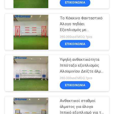
ΈΛΕΓΧΟΣ
ΕΠΙΚΟΙΝΩΝΙΑ
Το Κόκκινο Φανταστικό
ΜΑΣ
252
Άλογο πηδάει
ΕΛΆΤΕ
Εξοπλισμός με
Επιτροπές
ΣΕ
Προστασία
390-300usd MOQ:1pcs
στάβλων αλόγων
ΕΠΑΦΉ
ΕΠΙΚΟΙΝΩΝΙΑ
ΜΕ
Υψηλή ανθεκτικότητα
Ιππόταξο εξοπλισμός
ΖΗΤΉΣΤΕ
Αλουμινίου Δείξτε άλμα
172
Φτερά
ΈΝΑ
390-300usd MOQ:1pcs
Μεταφορτώσιμο
ΕΠΙΚΟΙΝΩΝΙΑ
ΑΠΌΣΠΑΣΜΑ
άλογο
Ανθεκτικοί σταθμοί
SITEMAP
άλματος για άλογα
Ιππικό εξοπλισμό για τη