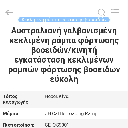
donwel
metal
products
co.,
ltd..
Κεκλιμένη ράμπα φόρτωσης βοοειδών
All
Rights
Αυστραλιανή γαλβανισμένη
ΣΠΊΤΙ
Reserved.
κεκλιμένη ράμπα φόρτωσης
ΠΡΟΪΌΝΤΑ
βοοειδών/κινητή
εγκατάσταση κεκλιμένων
ΠΕΡΊΠΟΥ
ραμπών φόρτωσης βοοειδών
ΕΜΕΊΣ
εύκολη
ΓΎΡΟΣ
Τόπος
Hebei, Κίνα
καταγωγής:
ΕΡΓΟΣΤΑΣΊΩΝ
Μάρκα:
JH Cattle Loading Ramp
ΠΟΙΟΤΙΚΌΣ
Πιστοποίηση:
CE,IOS9001