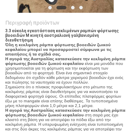
Περιγραφή προϊόντων
3.3 εύκολη εγκατάσταση κεκλιμένων ραμπών φόρτωσης
βοοειδών Μ κινητή αυστραλιανή γαλβανισμένη
διευθετήσιμη
Όλη η κεκλιμένη ράμπα φόρτωσης βοοειδών ζωικού
κεφαλαίου μπορεί να προσαρμοστεί σύμφωνα με τις
απαιτήσεις ή τα σχέδιά σας.
Η αγορά της Αυστραλίας κατασκεύασε την κεκλιμένη ράμπα
φόρτωσης βοοειδών ζωικού κεφαλαίου
είναι μια μονάδα που
χρησιμοποιείται για τη φόρτωση και την εκφόρτωση των
βοοειδών από τα φορτηγά. Είναι ένα σημαντικό στοιχείο
δεδομένου ότι σχεδόν κάθε μάντρα χειρισμού βοοειδών έχει ενός
και πώλησης τα ναυπηγεία να έχουν πολλών.
Σημειώστε ότι ο πίνακας προφυλακτήρων στο μέτωπο της
κεκλιμένης ράμπας είναι διευθετήσιμος για να ικανοποιήσει τα
διαφορετικά φορτηγά ύψους. Οι επίπεδες πλατφόρμες φορτίων
έξω με το mangate είναι επίσης διαθέσιμες. Τα τυποποιημένα
μήκη πλατφορμών είναι 1,0 μέτρα και 2,1 μέτρα.
Η αγορά της Αυστραλίας κατασκεύασε την κεκλιμένη ράμπα
φόρτωσης βοοειδών ζωικού κεφαλαίου
στη σειρά μας έχει
κλειστό στη βάση για να αποτρέψει τα πόδια έξω από την
κεκλιμένη ράμπα. Η υπερυψωμένη ενίσχυση είναι τυποποιημένη
και στις δύο άκρες της κεκλιμένης ράμπας για να αποτρέψει την