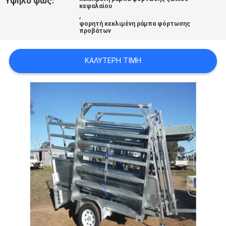
Υψηλό φως:
κεφαλαίου
ΠΟΛΙΤΙΚΉ
,
φορητή κεκλιμένη ράμπα φόρτωσης
ΜΥΣΤΙΚΌΤΗΤΑΣ
προβάτων
ΚΑΛΎΤΕΡΗ ΤΙΜΉ