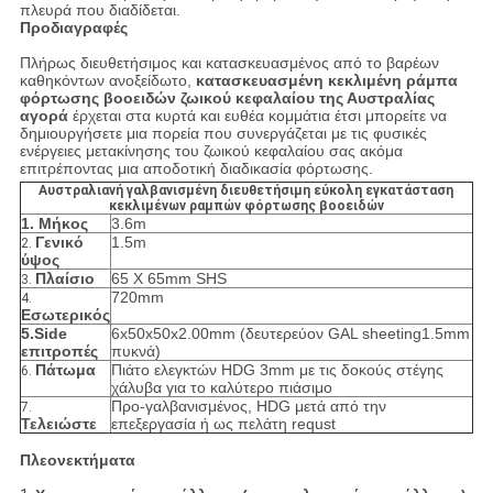
πλευρά που διαδίδεται.
Προδιαγραφές
Πλήρως διευθετήσιμος και κατασκευασμένος από το βαρέων
καθηκόντων ανοξείδωτο,
κατασκευασμένη κεκλιμένη ράμπα
φόρτωσης βοοειδών ζωικού κεφαλαίου της Αυστραλίας
αγορά
έρχεται στα κυρτά και ευθέα κομμάτια έτσι μπορείτε να
δημιουργήσετε μια πορεία που συνεργάζεται με τις φυσικές
ενέργειες μετακίνησης του ζωικού κεφαλαίου σας ακόμα
επιτρέποντας μια αποδοτική διαδικασία φόρτωσης.
Αυστραλιανή γαλβανισμένη διευθετήσιμη εύκολη εγκατάσταση
κεκλιμένων ραμπών φόρτωσης βοοειδών
1. Μήκος
3.6m
Γενικό
1.5m
2.
ύψος
Πλαίσιο
65 X 65mm SHS
3.
720mm
4.
Εσωτερικός
5.Side
6x50x50x2.00mm (δευτερεύον GAL sheeting1.5mm
επιτροπές
πυκνά)
Πάτωμα
Πιάτο ελεγκτών HDG 3mm με τις δοκούς στέγης
6.
χάλυβα για το καλύτερο πιάσιμο
Προ-γαλβανισμένος, HDG μετά από την
7.
Τελειώστε
επεξεργασία ή ως πελάτη requst
Πλεονεκτήματα