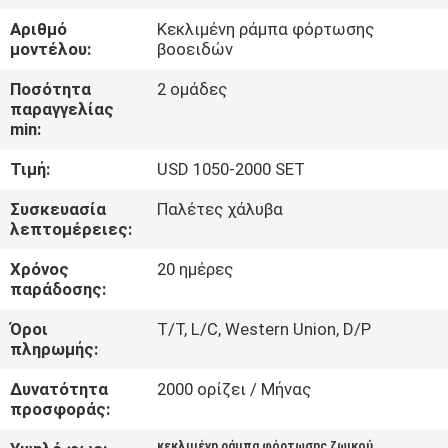
ΈΛΕΓΧΟΣ
Αριθμό
Κεκλιμένη ράμπα φόρτωσης
μοντέλου:
βοοειδών
ΜΑΣ
Ποσότητα
2 ομάδες
ΕΛΆΤΕ
παραγγελίας
min:
ΣΕ
Τιμή:
USD 1050-2000 SET
ΕΠΑΦΉ
ΜΕ
Συσκευασία
Παλέτες χάλυβα
λεπτομέρειες:
Χρόνος
20 ημέρες
ΖΗΤΉΣΤΕ
παράδοσης:
ΈΝΑ
Όροι
T/T, L/C, Western Union, D/P
ΑΠΌΣΠΑΣΜΑ
πληρωμής:
Δυνατότητα
2000 ορίζει / Μήνας
SITEMAP
προσφοράς:
κεκλιμένη ράμπα φόρτωσης ζωικού