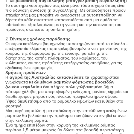
1.
Χειρωνακτική συγκόλληση (επαγγελματική συγκόλληση)
Το σύστημα ναυπηγείων σας είναι μόνο τόσο ισχυρό όπως είναι
πιό αδύνατη σύνδεση (ή συγκόλληση). Με οποιοδήποτε προϊόν
επιχείρησής μας μπορείτε να αγοράσετε με αυτοπεποίθηση να
ξέρετε ότι κάθε συστατικό κατασκευάζεται από μια ομάδα τα
fabricators, εξοπλισμένος με τη γνώση και την κατανόηση του
προϊόντος σκοπεύτε τη on-farm χρήση.
2.
Σύντομος χρόνος παράδοσης
Οι κύριοι κατάλογοι βιομηχανίας υποστηρίζονται από το σύνολο -
επεξεργασία κλίμακας συμπεριλαμβανομένου να πριονίσουν, της
κουράς, της διαμόρφωσης, της ένωσης, punching, της
διάτρησης, της κοπής πλάσματος, του καψίματος, του
κυλίσματος και της πρόσθετης επεξεργασίας συνήθειας για τις
εξειδικευμένες εφαρμογές.
Χρήσεις προϊόντων
Η αγορά της Αυστραλίας κατασκεύασε τα
χαρακτηριστικά
γνωρίσματα
κεκλιμένων ραμπών φόρτωσης βοοειδών
ζωικού κεφαλαίου
ένα πλήρες πολυ γαλβανισμένο βήμα
πάτωμα χάλυβα, μια υπερυψωμένη ενίσχυση, μανίκια, siggots και
διευθετήσιμος μπροστινός πίνακας προφυλακτήρων ύψους.
Ύψος διευθετήσιμο από το ρυμουλκό κιβωτίων κατευθείαν στο
φορτηγό.
Μια μικρή καμπύλη ή μια απόκλιση στην κατεύθυνση κεκλιμένων
ραμπών θα βελτιώσει την προθυμία των ζώων να κινηθεί επάνω
στην κεκλιμένη ράμπα.
Ένα τμήμα επιπέδων στην κορυφή της κεκλιμένης ράμπας
περίπου 1,5 μέτρα μακριάς θα δώσει στα βοοειδή περισσότερη