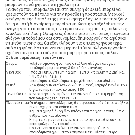
μπορούν να οδηγήσουν στη χωλότητα.
Τα άλογα που υποβάλλονται στη σκληρή δουλειά μπορεί να
χρειαστούν τα πέταλα για την πρόσθετη προστασία. Μερικοί
συνήγοροι της ξυπόλυτης μετακίνησης αλόγων υποστηρίζουν
ότι η σωστή διαχείριση μπορεί να μειώσει ή να εξαλείψει την
ανάγκη για τα παπούτσια, ή να προτείνει τις μπότες οπλών ως
εναλλακτική λύση. Ορισμένες δραστηριότητες, όπως η εργασία
αλόγων ιπποδρόμου και αστυνομίας, δημιουργούν τα αφύσικα
επίπεδα πίεσης και θα εξαντλήσουν τις οπλές γρηγορότερα
από στη φύση. Κατά συνέπεια, μερικοί τύποι αλόγων εργασίας
σχεδόν πάντα απαιτούν κάποια μορφή προστασίας οπλών.
Οι λεπτομέρειες προϊόντων:
Όνομα
γαλβανισμένος φορητός στάβλος αλόγων αλόγων
σταθερός μπροστινός 3.0mx3.0m μεγάλος
Μέγεθος
" πόδια 10ft X 7ft (3m * 2.2m), 12ft X 7ft (3.6m * 2.2m) και
14ft X 7 (4m*2.2m).
οποιαδήποτε άλλαδήποτε μεγέθη που συμπαθείτε
Υλικό
Σωλήνας 2 πλαισίων» x2» (50*50mm), ισχυρό κανάλι του
U για να πάρει τους πίνακες T&G
Τελειώστε
Κονιοποιήστε ντυμένος τελειώνει ή η καυτή εμβύθιση
που γαλβανίζεται τελειώνει
Πλεονέκτημα
Οι πλήρεις συγκολλήσεις θα σιγουρευτούν ότι οι στάβλοι
είναι ισχυροί και ανθεκτικοί.
Καμία αιχμηρή άκρη δεν υπόσχεται το χρηματοκιβώτιο
ανθρώπων και αλόγων.
Η πόρτα ζυγών επιτρέπει ότι τα άλογα τοποθετούν το
επικεφαλής εξωτερικό του.
Που ντύνεται η σκόνη τελειώνει: Μπορούμε PC
οποιοδήποτε χρώμα που συμπαθείτε. Πέστε, μαύρο