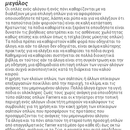
μεγάλος
Οι οπλές ενός αλόγου ή ενός πόνι καθαρίζονται με να
διαλέξουν με μια επιλογή οπλών για να αφαιρέσουν
οποιουσδήποτε πέτρες, λάσπη και ρύπο και για να ελέγξουν ότι
τα παπούτσια (εάν φοριούνται) είναι σε καλή κατάσταση.
Κρατώντας τα πόδια καθαρίστε και ξεράνετε οπουδήποτε είναι
δυνατόν τις βοήθειες αποτρέπει και τις ασθένειες χωλότητας
καθώς επίσης και οπλών όπως η τσίχλα (ένας μύκητας οπλών).
Τα πόδια πρέπει να καθαριστούν κάθε φορά που οδηγιέται το
άλογο, και εάν το άλογο δεν οδηγιέται, είναι ακόμα καλύτερης
πρακτικής για να ελέγξει και να καθαρίσει τα πόδια συχνά.
Καθημερινά να καθαρίσει συστήνεται σε πολλά διοικητικά
βιβλία, εν τούτοις εάν τα άλογα είναι στη συγκέντρωση και την
μη οδήγηση, μια εβδομαδιαία επιταγή οπλών των υγιών αλόγων
είναι συχνά ικανοποιητικός κατά τη διάρκεια του καλού
καιρού.
Η χρήση των ελαίων οπλών, των σαλτσών, ή άλλων επίκαιρων
επεξεργασιών ποικίλλει από την περιοχή, το κλίμα, και τις
ανάγκες του μεμονωμένου αλόγου. Πολλά άλογα έχουν τα υγιή
πόδια οι ολόκληρες ζωές τους χωρίς ανάγκη για οποιοδήποτε
τύπο σάλτσας οπλών. Farriers και οι κτηνίατροι στην τοπική
περιοχή ενός αλόγων ιδιοκτήτη μπορούν να καλύψουν τις
συμβουλές για τη χρήση και την κακή χρήση των επίκαιρων
σαλτσών οπλών, που προσφέρουν τις προτάσεις που
προσαρμόζονται τις ανάγκες του μεμονωμένου αλόγου.
Τα άλογα και τα πόνι απαιτούν τη στερεότυπη προσοχή οπλών
από επαγγελματικός farrier κατά μέσο όρο κάθε έξι έως οκτώ
εβδομάδες, ανάλογα με το ζώο, η εργασία που αυτό αποδίδουν