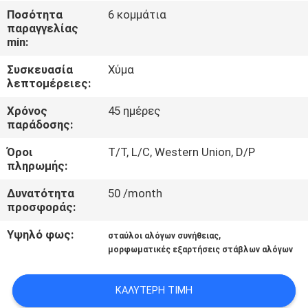
ΈΛΕΓΧΟΣ
Ποσότητα
6 κομμάτια
παραγγελίας
min:
ΜΑΣ
Συσκευασία
Χύμα
ΕΛΆΤΕ
λεπτομέρειες:
ΣΕ
Χρόνος
45 ημέρες
ΕΠΑΦΉ
παράδοσης:
ΜΕ
Όροι
T/T, L/C, Western Union, D/P
πληρωμής:
ΖΗΤΉΣΤΕ
Δυνατότητα
50 /month
προσφοράς:
ΈΝΑ
ΑΠΌΣΠΑΣΜΑ
Υψηλό φως:
,
σταύλοι αλόγων συνήθειας
μορφωματικές εξαρτήσεις στάβλων αλόγων
SITEMAP
ΚΑΛΎΤΕΡΗ ΤΙΜΉ