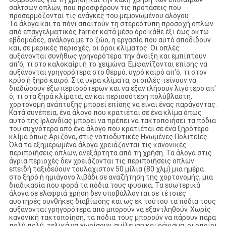
σαλτσών οπλών, που προσφέρουν τις προτάσεις που
προσαρμόζονται τις ανάγκες του μεμονωμένου αλόγου.
Τα άλογα και τα πόνι απαιτούν τη στερεότυπη προσοχή οπλών
από επαγγελματικός farrier κατά μέσο όρο κάθε έξι έως οκτώ
εβδομάδες, ανάλογα με το ζώο, η εργασία που αυτό αποδίδουν
και, σε μερικές περιοχές, οι όροι κλίματος. Οι οπλές
αυξάνονται συνήθως γρηγορότερα την άνοιξη και εμπίπτουν
απ'ό, τι στο καλοκαίρι ή το χειμώνα. Εμφανίζονται επίσης να
αυξάνονται γρηγορότερα στο θερμό, υγρό καιρό απ'ό, τι στον
κρύο ή ξηρό καιρό. Στα υγρά κλίματα, οι οπλές τείνουν να
διαδώσουν έξω περισσότερων και να εξαντλήσουν λιγότερο απ'
ό, τι στα ξηρά κλίματα, αν και περισσότερη πολύβλαστη,
χορτονομή ανάπτυξης μπορεί επίσης να είναι ένας παράγοντας.
Κατά συνέπεια, ένα άλογο που κρατιέται σε ένα κλίμα όπως
αυτό της Ιρλανδίας μπορεί να πρέπει να τακτοποιήσει τα πόδια
του συχνότερα από ένα άλογο που κρατιέται σε ένα ξηρότερο
κλίμα όπως Αριζόνα, στις νοτιοδυτικές Ηνωμένες Πολιτείες.
Όλα τα εξημερωμένα άλογα χρειάζονται τις κανονικές
περιποιήσεις οπλών, ανεξάρτητα από τη χρήση. Τα άλογα στις
άγρια περιοχές δεν χρειάζονται τις περιποιήσεις οπλών
επειδή ταξιδεύουν τουλάχιστον 50 μίλια (80 χλμ) μια ημέρα
στο ξηρό ή ημιάγονο λιβάδι σε αναζήτηση της χορτονομής, μια
διαδικασία που φορά τα πόδια τους φυσικά. Τα εσωτερικά
άλογα σε ελαφριά χρήση δεν υποβάλλονται σε τέτοιες
αυστηρές συνθήκες διαβίωσης και ως εκ τούτου τα πόδια τους
αυξάνονται γρηγορότερα από μπορούν να εξαντληθούν. Χωρίς
κανονική τακτοποίηση, τα πόδια τους μπορούν να πάρουν πάρα
πολύ πολύ, τελικά να χωρίσουν, σμίλευση και ράγισμα, οι οποίοι