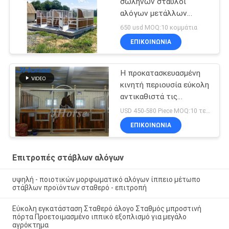
σωλήνων σταύλοι
αλόγων μετάλλων
πλαισίων prefab με τη
650 usd MOQ:10 κομμάτια
στέγη μακράς διαρκείας
ΕΠΙΚΟΙΝΩΝΙΑ
Η προκατασκευασμένη
κινητή περιουσία εύκολη
αντικαθιστά τις
γλιστρώντας
USD 450-580 Piece MOQ:10 τεμάχια
ευρωπαϊκές επιτροπές
ΕΠΙΚΟΙΝΩΝΙΑ
μετώπων στάβλων
αλόγων
Επιτροπές στάβλων αλόγων
υψηλή - ποιοτικών μορφωματικό αλόγων ίππειο μέτωπο
στάβλων προϊόντων σταθερό - επιτροπή
Εύκολη εγκατάσταση Σταθερό άλογο Σταθμός μπροστινή
πόρτα Προετοιμασμένο ιππικό εξοπλισμό για μεγάλο
αγρόκτημα