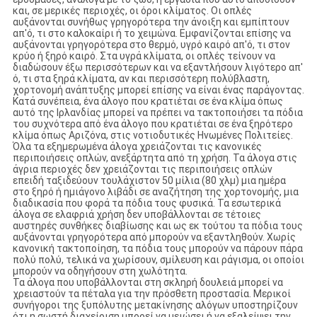
και, σε μερικές περιοχές, οι όροι κλίματος. Οι οπλές
αυξάνονται συνήθως γρηγορότερα την άνοιξη και εμπίπτουν
απ'ό, τι στο καλοκαίρι ή το χειμώνα. Εμφανίζονται επίσης να
αυξάνονται γρηγορότερα στο θερμό, υγρό καιρό απ'ό, τι στον
κρύο ή ξηρό καιρό. Στα υγρά κλίματα, οι οπλές τείνουν να
διαδώσουν έξω περισσότερων και να εξαντλήσουν λιγότερο απ'
ό, τι στα ξηρά κλίματα, αν και περισσότερη πολύβλαστη,
χορτονομή ανάπτυξης μπορεί επίσης να είναι ένας παράγοντας.
Κατά συνέπεια, ένα άλογο που κρατιέται σε ένα κλίμα όπως
αυτό της Ιρλανδίας μπορεί να πρέπει να τακτοποιήσει τα πόδια
του συχνότερα από ένα άλογο που κρατιέται σε ένα ξηρότερο
κλίμα όπως Αριζόνα, στις νοτιοδυτικές Ηνωμένες Πολιτείες.
Όλα τα εξημερωμένα άλογα χρειάζονται τις κανονικές
περιποιήσεις οπλών, ανεξάρτητα από τη χρήση. Τα άλογα στις
άγρια περιοχές δεν χρειάζονται τις περιποιήσεις οπλών
επειδή ταξιδεύουν τουλάχιστον 50 μίλια (80 χλμ) μια ημέρα
στο ξηρό ή ημιάγονο λιβάδι σε αναζήτηση της χορτονομής, μια
διαδικασία που φορά τα πόδια τους φυσικά. Τα εσωτερικά
άλογα σε ελαφριά χρήση δεν υποβάλλονται σε τέτοιες
αυστηρές συνθήκες διαβίωσης και ως εκ τούτου τα πόδια τους
αυξάνονται γρηγορότερα από μπορούν να εξαντληθούν. Χωρίς
κανονική τακτοποίηση, τα πόδια τους μπορούν να πάρουν πάρα
πολύ πολύ, τελικά να χωρίσουν, σμίλευση και ράγισμα, οι οποίοι
μπορούν να οδηγήσουν στη χωλότητα.
Τα άλογα που υποβάλλονται στη σκληρή δουλειά μπορεί να
χρειαστούν τα πέταλα για την πρόσθετη προστασία. Μερικοί
συνήγοροι της ξυπόλυτης μετακίνησης αλόγων υποστηρίζουν
ότι η σωστή διαχείριση μπορεί να μειώσει ή να εξαλείψει την