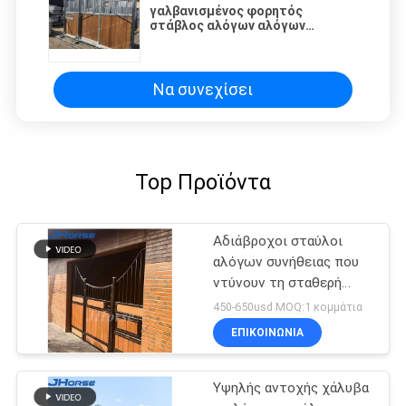
γαλβανισμένος φορητός
στάβλος αλόγων αλόγων
σταθερός μπροστινός 3.0mx3.0m
μεγάλος
Να συνεχίσει
Top Προϊόντα
Αδιάβροχοι σταύλοι
αλόγων συνήθειας που
ντύνουν τη σταθερή
πόρτα μετώπων
450-650usd MOQ:1 κομμάτια
στάβλων αλόγων
ΕΠΙΚΟΙΝΩΝΙΑ
Υψηλής αντοχής χάλυβα