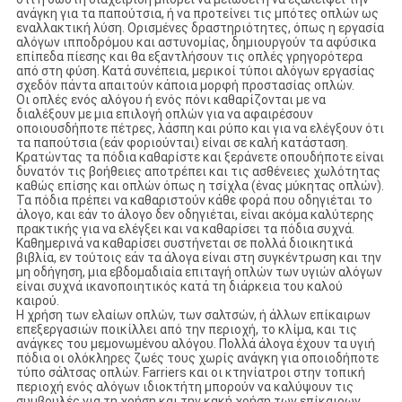
ανάγκη για τα παπούτσια, ή να προτείνει τις μπότες οπλών ως
εναλλακτική λύση. Ορισμένες δραστηριότητες, όπως η εργασία
αλόγων ιπποδρόμου και αστυνομίας, δημιουργούν τα αφύσικα
επίπεδα πίεσης και θα εξαντλήσουν τις οπλές γρηγορότερα
από στη φύση. Κατά συνέπεια, μερικοί τύποι αλόγων εργασίας
σχεδόν πάντα απαιτούν κάποια μορφή προστασίας οπλών.
Οι οπλές ενός αλόγου ή ενός πόνι καθαρίζονται με να
διαλέξουν με μια επιλογή οπλών για να αφαιρέσουν
οποιουσδήποτε πέτρες, λάσπη και ρύπο και για να ελέγξουν ότι
τα παπούτσια (εάν φοριούνται) είναι σε καλή κατάσταση.
Κρατώντας τα πόδια καθαρίστε και ξεράνετε οπουδήποτε είναι
δυνατόν τις βοήθειες αποτρέπει και τις ασθένειες χωλότητας
καθώς επίσης και οπλών όπως η τσίχλα (ένας μύκητας οπλών).
Τα πόδια πρέπει να καθαριστούν κάθε φορά που οδηγιέται το
άλογο, και εάν το άλογο δεν οδηγιέται, είναι ακόμα καλύτερης
πρακτικής για να ελέγξει και να καθαρίσει τα πόδια συχνά.
Καθημερινά να καθαρίσει συστήνεται σε πολλά διοικητικά
βιβλία, εν τούτοις εάν τα άλογα είναι στη συγκέντρωση και την
μη οδήγηση, μια εβδομαδιαία επιταγή οπλών των υγιών αλόγων
είναι συχνά ικανοποιητικός κατά τη διάρκεια του καλού
καιρού.
Η χρήση των ελαίων οπλών, των σαλτσών, ή άλλων επίκαιρων
επεξεργασιών ποικίλλει από την περιοχή, το κλίμα, και τις
ανάγκες του μεμονωμένου αλόγου. Πολλά άλογα έχουν τα υγιή
πόδια οι ολόκληρες ζωές τους χωρίς ανάγκη για οποιοδήποτε
τύπο σάλτσας οπλών. Farriers και οι κτηνίατροι στην τοπική
περιοχή ενός αλόγων ιδιοκτήτη μπορούν να καλύψουν τις
συμβουλές για τη χρήση και την κακή χρήση των επίκαιρων