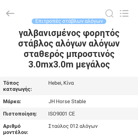
donwel
metal
products
co.,
ltd..
Επιτροπές στάβλων αλόγων
All
Rights
γαλβανισμένος φορητός
ΣΠΊΤΙ
Reserved.
στάβλος αλόγων αλόγων
ΠΡΟΪΌΝΤΑ
σταθερός μπροστινός
3.0mx3.0m μεγάλος
ΠΕΡΊΠΟΥ
ΕΜΕΊΣ
Τόπος
Hebei, Κίνα
καταγωγής:
ΓΎΡΟΣ
Μάρκα:
JH Horse Stable
ΕΡΓΟΣΤΑΣΊΩΝ
Πιστοποίηση:
ISO9001 CE
Αριθμό
Σταύλος 012 αλόγων
ΠΟΙΟΤΙΚΌΣ
μοντέλου: