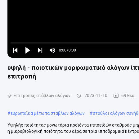
Loaded
:
0%
0:00
/
0:00
Play
Play
Play
Mute
Current
Duration
next
next
υψηλή - ποιοτικών μορφωματικό αλόγων ίπ
Time
επιτροπή
Επιτροπές στάβλων αλόγων
2023-11-10
69 θέα
#
ευρωπαϊκά μέτωπα στάβλων αλόγων
#
σταύλοι αλόγων συνήθ
Υψηλής ποιότητας μονωτάρια προϊόντα ιπποειδών σταθμούς μπρ
η μικροβιολογική ποιότητα του αέρα σε τρία ιπποδρομικά κέντρα 