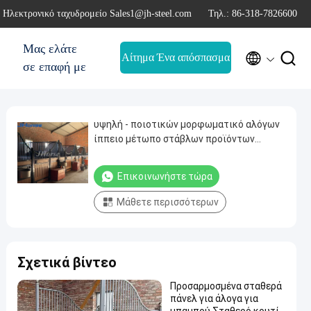
Ηλεκτρονικό ταχυδρομείο Sales1@jh-steel.com
Τηλ.: 86-318-7826600
Μας ελάτε


Αίτημα Ένα απόσπασμα
σε επαφή με
υψηλή - ποιοτικών μορφωματικό αλόγων
ίππειο μέτωπο στάβλων προϊόντων
σταθερό - επιτροπή
Επικοινωνήστε τώρα
Μάθετε περισσότερων
Σχετικά βίντεο
Προσαρμοσμένα σταθερά
πάνελ για άλογα για