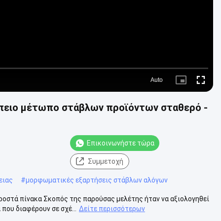
Auto
Picture-
Fullscre
in-
Picture
πειο μέτωπο στάβλων προϊόντων σταθερό -
Επικοινωνήστε τώρα
Συμμετοχή
ειας
#
μορφωματικές εξαρτήσεις στάβλων αλόγων
οστά πίνακα Σκοπός της παρούσας μελέτης ήταν να αξιολογηθεί
που διαφέρουν σε σχέ...
Δείτε περισσότερων