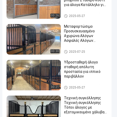
μπαμπού Σταθερό κουτί
για άλογα Κατάλληλο για
ζώα Προσαρμοσμένο
μέγεθος πόρτας
Επιτροπές στάβλων αλόγων
00:26
2025-05-27
Μεταφορτώσιμο
Προσυσκευασμένο
Αχυρώνα Αλόγων
Ασφαλές Αλόγων
en
Σταθερό Μεταλλικό
Αλόγων Σταθμός
Επιτροπές στάβλων αλόγων
00:30
2025-07-25
Μπροστά κουτιά με ξύλα
μπαμπού
Υδροσταθερή άλογο
σταθερή απόλυτη
προστασία για ιππικό
περιβάλλον
Επιτροπές στάβλων αλόγων
00:21
2025-05-27
Τεχνική συγκόλλησης
Τεχνική συγκόλλησης
Τόποι άλογος με
εξατομικευμένο χάλυβα
και μπαμπού ή πεύκο