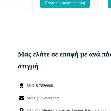
Σταθμός Σταθεροί πίνακες κουτιά
Μεταφορ
Πάρτε την καλύτερη τιμή
Πάρτε την κα
Μας ελάτε σε επαφή με ανά πά
στιγμή

86-318-7826600

Sales1@jh-steel.com

162 οδός Heping, κομητεία Anping, Κίνα 053600