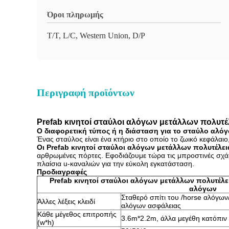
Όροι πληρωμής
T/T, L/C, Western Union, D/P
Περιγραφή προϊόντων
Prefab κινητοί σταύλοι αλόγων μετάλλων πολυτέλ
Ο διαφορετική τύπος ή η διάσταση για το σταύλο αλό
Ένας σταύλος είναι ένα κτήριο στο οποίο το ζωικό κεφάλαιο
Οι Prefab κινητοί σταύλοι αλόγων μετάλλων πολυτέλει
αρθρωμένες πόρτες. Εφοδιάζουμε τώρα τις μπροστινές σχά
πλαίσια u-καναλιών για την εύκολη εγκατάσταση.
Προδιαγραφές
Prefab κινητοί σταύλοι αλόγων μετάλλων πολυτέλει
αλόγων
Σταθερό σπίτι του /horse αλόγων/
Άλλες λέξεις κλειδί
αλόγων ασφάλειας
Κάθε μέγεθος επιτροπής
3.6m*2.2m, άλλα μεγέθη κατόπιν
(w*h)