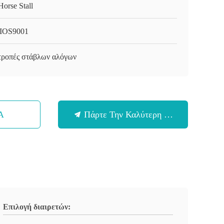
Horse Stall
IOS9001
τροπές στάβλων αλόγων
Α
Πάρτε Την Καλύτερη Τιμή
Επιλογή διαιρετών: