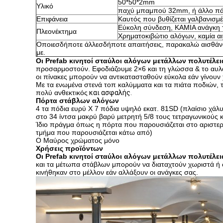
50*50*2mm
Υλικό
παχύ μπαμπού 32mm, ή άλλο πά
Επιφάνεια
Καυτός που βυθίζεται γαλβανισμ
Εύκολη σύνδεση, ΚΑΜΙΑ ανάγκη 
Πλεονέκτημα
Χρηματοκιβώτιο αλόγων, καμία α
Οποιεσδήποτε άλλεσδήποτε απαιτήσεις, παρακαλώ αισθάνο
με.
Οι Prefab κινητοί σταύλοι αλόγων μετάλλων πολυτέλει
προσαρμοστούν. Εφοδιάζουμε 2×6 και τη γλώσσα & το αυλάκ
οι πίνακες μπορούν να αντικατασταθούν εύκολα εάν γίνουν
Με τα ενωμένα στενά τοπ καλύμματα και τα πιάτα ποδιών, τ
πολύ ανθεκτικός
και ασφαλής.
Πόρτα στάβλων αλόγων
4 τα πόδια ευρύ Χ 7 πόδια υψηλό εκατ. 81SD (πλαίσιο χάλ
στο 34 ίντσα μακρύ βαρύ μετρητή 5/8 τους τετραγωνικούς 
Ίδιο πράγμα όπως η πόρτα που παρουσιάζεται στο αριστερ
τμήμα που παρουσιάζεται κάτω από)
Ο Μαύρος χρώματος μόνο
Χρήσεις προϊόντων
Οι Prefab κινητοί σταύλοι αλόγων μετάλλων πολυτέλει
και τα μέτωπα στάβλων μπορούν να διαταχτούν χωριστά ή 
κινήθηκαν στο μέλλον εάν αλλάξουν οι ανάγκες σας.