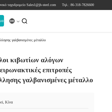
νικό ταχυδρομείο Sales1@jh-steel.com
Τηλ.: 86-318-7826600


μα
όλλησης γαλβανισμένες μέταλλο
λοι κιβωτίων αλόγων
χειρωνακτικές επιτροπές
λλησης γαλβανισμένες μέταλλο
ei, Κίνα