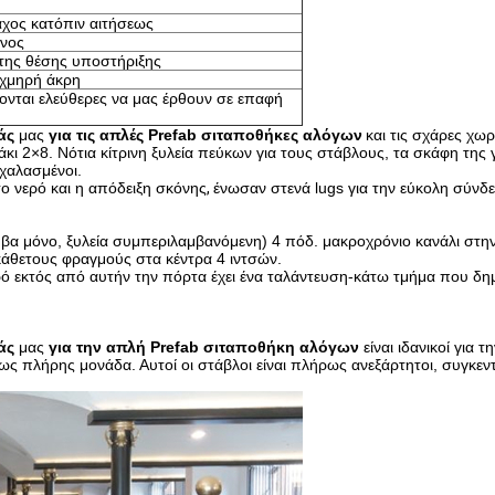
χος κατόπιν αιτήσεως
ένος
της θέσης υποστήριξης
ιχμηρή άκρη
νται ελεύθερες να μας έρθουν σε επαφή
άς
μας
για τις απλές Prefab σιταποθήκες αλόγων
και τις σχάρες χω
ι 2×8. Νότια κίτρινη ξυλεία πεύκων για τους στάβλους, τα σκάφη της 
 χαλασμένοι.
ο νερό και η απόδειξη σκόνης
,
ένωσαν στενά lugs για την εύκολη σύνδεσ
υβα μόνο, ξυλεία συμπεριλαμβανόμενη) 4 πόδ. μακροχρόνιο κανάλι στη
κάθετους φραγμούς στα κέντρα 4 ιντσών.
ό εκτός από αυτήν την πόρτα έχει ένα ταλάντευση-κάτω τμήμα που δημ
άς
μας
για την απλή Prefab σιταποθήκη αλόγων
είναι ιδανικοί για
ως πλήρης μονάδα. Αυτοί οι στάβλοι είναι πλήρως ανεξάρτητοι, συγκ