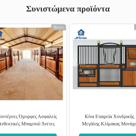
Συνιστώμενα προϊόντα
Βίντεο
όνιμα Πίνακες
10ft 12ft φορητό άλογο πά
ων Βαμβούλο
πάνελ χάλυβα προσωριν
ρωσης Εύκολο
εξατομικευμένο οικονομι