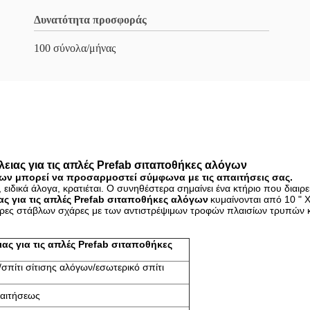
Δυνατότητα προσφοράς
100 σύνολα/μήνας
ειας για τις απλές Prefab σιταποθήκες αλόγων
γων μπορεί να προσαρμοστεί σύμφωνα με τις απαιτήσεις σας.
, ειδικά άλογα, κρατιέται. Ο συνηθέστερα σημαίνει ένα κτήριο που διαι
ας για τις απλές Prefab σιταποθήκες αλόγων
κυμαίνονται από 10 " Χ
ρες στάβλων σχάρες με των αντιστρέψιμων τροφών πλαισίων τρυπών κα
ας για τις απλές Prefab σιταποθήκες
σπίτι σίτισης αλόγων/εσωτερικό σπίτι
 αιτήσεως