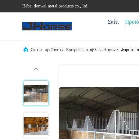
Hebei donwel metal products co., ltd.
Σπίτι
Προϊό
Σπίτι
>
προϊόντα
>
Επιτροπές στάβλων αλόγων
>
Φορητοί σ