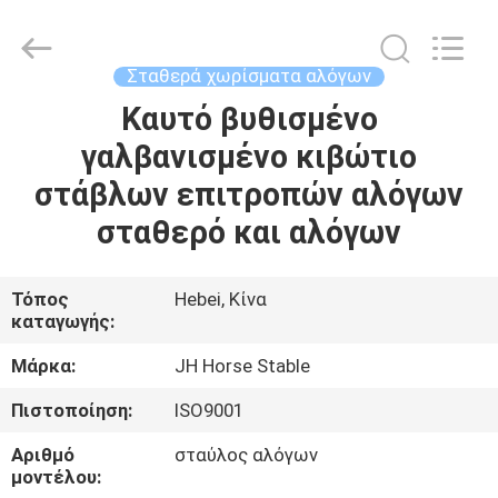
donwel
metal
products
co.,
ltd..
Σταθερά χωρίσματα αλόγων
All
Rights
Καυτό βυθισμένο
ΣΠΊΤΙ
Reserved.
γαλβανισμένο κιβώτιο
ΠΡΟΪΌΝΤΑ
στάβλων επιτροπών αλόγων
σταθερό και αλόγων
ΠΕΡΊΠΟΥ
ΕΜΕΊΣ
Τόπος
Hebei, Κίνα
καταγωγής:
ΓΎΡΟΣ
Μάρκα:
JH Horse Stable
ΕΡΓΟΣΤΑΣΊΩΝ
Πιστοποίηση:
ISO9001
Αριθμό
σταύλος αλόγων
ΠΟΙΟΤΙΚΌΣ
μοντέλου: