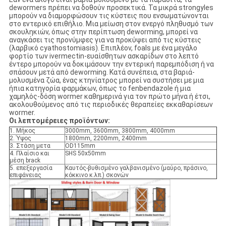
dewormers πρέπει να δοθούν προσεκτικά. Τα μικρά strongyles
μπορούν να διαμορφώσουν τις κύστεις που ενσωματώνονται
στο εντερικό επιθήλιο. Μια μείωση στον ενεργό πληθυσμό των
σκουληκιών, όπως στην περίπτωση deworming, μπορεί να
αναγκάσει τις προνύμφες για να προκύψει από τις κύστεις
(λαρβικό cyathostomiasis). Επιπλέον, foals με ένα μεγάλο
φορτίο των ivermectin-ευαίσθητων ασκαρίδων στο λεπτό
έντερο μπορούν να δοκιμάσουν την εντερική παρεμπόδιση ή να
σπάσουν μετά από deworming. Κατά συνέπεια, στα βαριά-
μολυσμένα ζώα, ένας κτηνίατρος μπορεί να συστήσει με μια
ήπια κατηγορία φαρμάκων, όπως το fenbendazole ή μια
χαμηλός-δόση wormer καθημερινά για τον πρώτο μήνα ή έτσι,
ακολουθούμενος από τις περιοδικές θεραπείες εκκαθαρίσεων
wormer.
Οι λεπτομέρειες προϊόντων:
1. Μήκος
3000mm, 3600mm, 3800mm, 4000mm
2. Ύψος
1800mm, 2200mm, 2400mm
3. Στάση μετα
OD115mm
4. Πλαίσιο και
SHS 50x50mm
μέση brack
5. επεξεργασία
Καυτός-βυθισμένο γαλβανισμένο (μαύρο, πράσινο,
επιφάνειας
κόκκινο κ.λπ.) σκονών