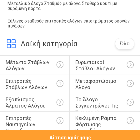
Μεταλλικό άλογο Σταθμός με άλογα Σταθερό κουτί με
συρόμενη πόρτα
Ξύλινες σταθερές επιτροπές αλόγων επιστρώματος σκονών
πινάκων
Λαϊκή κατηγορία
Όλα
Μέτωπα Στάβλων 
Ευρωπαϊκοί 
Αλόγων
Στάβλοι Αλόγων
Επιτροπές 
Μεταφορτώσιμο 
Στάβλων Αλόγων
Άλογο
Εξοπλισμός 
Το Άλογο 
Άλματος Αλόγου
Συγκεντρώνει Τις 
Επιτροπές
Επιτροπές 
Κεκλιμένη Ράμπα 
Ναυπηγείων 
Φόρτωσης 
Βοοειδών
Βοοειδών
Αίτηση κράτησης