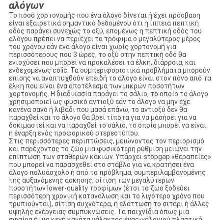
αλόγων
Το ποσό χορτονομής που ένα άλογο δίνεται ή έχει πρόσβαση
είναι εξαιρετικά σημαντικό δεδομένου ότι η ίππεια πεπτική
οδός παράγει συνεχώς το οξύ, επομένως η πεπτική οδός του
αλόγου πρέπει να περιέχει τα τρόφιμα ο μεγαλύτερος μέρος
του χρόνου εάν ένα άλογο είναι χωρίς χορτονομή για
περισσότερους που 3 ώρες, το οξύ στην πεπτική οδό θα
ενισχύσει που μπορεί να προκαλέσει τα έλκη, διάρροια, και
ενδεχομένως colic. Τα συμπεριφοριστικά προβλήματα μπορούν
επίσης να αναπτυχθούν επειδή το άλογο είναι στον πόνο από τα
έλκη που είναι ένα αποτέλεσμα των μικρών ποσοτήτων
χορτονομής. Η διαδικασία παράγει το σάλιο, το οποίο το άλογο
χρησιμοποιεί ως φυσικό αντιοξύ εάν το άλογο να μην έχε
κανένα σανό ή λιβάδι που μασά επάνω, το αντιοξύ δεν θα
παραχθεί και το άλογο θα βρεί τίποτα για να μασήσει για να
δοκιμαστεί και να παραχθεί το σάλιο, το οποίο μπορεί να είναι
η έναρξη ενός προφορικού στερεοτύπου.
Στις περισσότερες περιπτώσεις, μειώνοντας τον περιορισμό
και παρέχοντας το ζώο μια φυσικότερη ρύθμιση μειώνει την
επίπτωση των σταθερών κακιών. Υπάρχει stopgap «θεραπείες»
που μπορεί να παρασχεθεί στο στάβλο για να κρατήσει ένα
άλογο πολυάσχολο ή από το πρόβλημα, συμπεριλαμβανομένης
της αυξανόμενης άσκησης, σίτιση των μεγαλύτερων
ποσοτήτων lower-quality τροφίμων (έτσι το ζώο ξοδεύει
περισσότερη χρονική κατανάλωση και το λιγότερο χρόνο που
τρυπιούνται), σίτιση συχνότερα, ή ελάττωση το σιτάρι ή άλλες
υψηλής ενέργειας συμπυκνώσεις. Τα παιχνίδια όπως μια
σφαίρα ή μια κενή κανάτα γάλακτος ένας-γαλονιού πλαστική