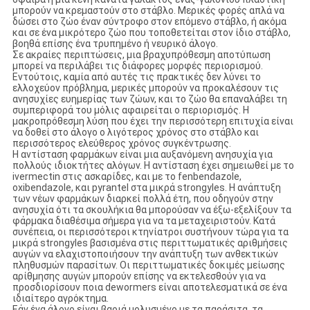
μπορούν να κρεμαστούν στο στάβλο. Μερικές φορές απλά να
δώσει στο ζώο έναν σύντροφο στον επόμενο στάβλο, ή ακόμα
και σε ένα μικρότερο ζώο που τοποθετείται στον ίδιο στάβλο,
βοηθά επίσης ένα τρυπημένο ή νευρικό άλογο.
Σε ακραίες περιπτώσεις, μια βραχυπρόθεσμη αποτύπωση
μπορεί να περιλάβει τις διάφορες μορφές περιορισμού.
Εντούτοις, καμία από αυτές τις πρακτικές δεν λύνει το
ελλοχεύον πρόβλημα, μερικές μπορούν να προκαλέσουν τις
ανησυχίες ευημερίας των ζώων, και το ζώο θα επαναλάβει τη
συμπεριφορά του μόλις αφαιρείται ο περιορισμός. Η
μακροπρόθεσμη λύση που έχει την περισσότερη επιτυχία είναι
να δοθεί στο άλογο ο λιγότερος χρόνος στο στάβλο και
περισσότερος ελεύθερος χρόνος συγκέντρωσης.
Η αντίσταση φαρμάκων είναι μια αυξανόμενη ανησυχία για
πολλούς ιδιοκτήτες αλόγων. Η αντίσταση έχει σημειωθεί με το
ivermectin στις ασκαρίδες, και με το fenbendazole,
oxibendazole, και pyrantel στα μικρά strongyles. Η ανάπτυξη
των νέων φαρμάκων διαρκεί πολλά έτη, που οδηγούν στην
ανησυχία ότι τα σκουλήκια θα μπορούσαν να έξω-εξελίξουν τα
φάρμακα διαθέσιμα σήμερα για να τα μεταχειριστούν. Κατά
συνέπεια, οι περισσότεροι κτηνίατροι συστήνουν τώρα για τα
μικρά strongyles βασισμένα στις περιττωματικές αριθμήσεις
αυγών να ελαχιστοποιήσουν την ανάπτυξη των ανθεκτικών
πληθυσμών παρασίτων. Οι περιττωματικές δοκιμές μείωσης
αρίθμησης αυγών μπορούν επίσης να εκτελεσθούν για να
προσδιορίσουν ποια dewormers είναι αποτελεσματικά σε ένα
ιδιαίτερο αγρόκτημα.
Εάν ένα άλογο είναι βαριά μολυσμένο με τα παράσιτα, τα