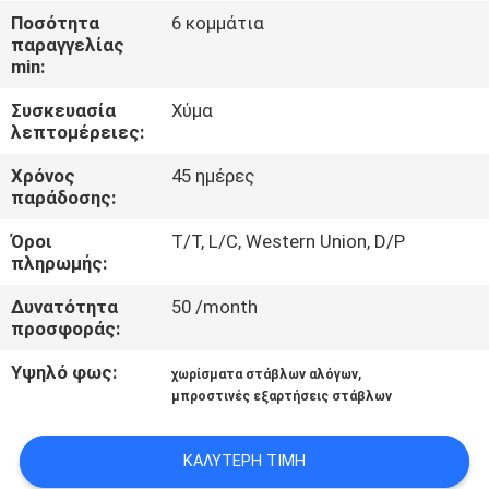
ΈΛΕΓΧΟΣ
Ποσότητα
6 κομμάτια
παραγγελίας
min:
ΜΑΣ
Συσκευασία
Χύμα
ΕΛΆΤΕ
λεπτομέρειες:
ΣΕ
Χρόνος
45 ημέρες
ΕΠΑΦΉ
παράδοσης:
ΜΕ
Όροι
T/T, L/C, Western Union, D/P
πληρωμής:
ΖΗΤΉΣΤΕ
Δυνατότητα
50 /month
προσφοράς:
ΈΝΑ
ΑΠΌΣΠΑΣΜΑ
Υψηλό φως:
,
χωρίσματα στάβλων αλόγων
μπροστινές εξαρτήσεις στάβλων
SITEMAP
ΚΑΛΎΤΕΡΗ ΤΙΜΉ