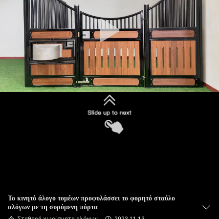
ΈΛΕΓΧΟΣ
ΜΑΣ
ΕΛΆΤΕ
ΣΕ
ΕΠΑΦΉ
ΜΕ
ΖΗΤΉΣΤΕ
ΈΝΑ
ΑΠΌΣΠΑΣΜΑ
SITEMAP
Το κινητό άλογο τομέων προφυλάσσει το φορητό σταύλο
αλόγων με τη συρόμενη πόρτα