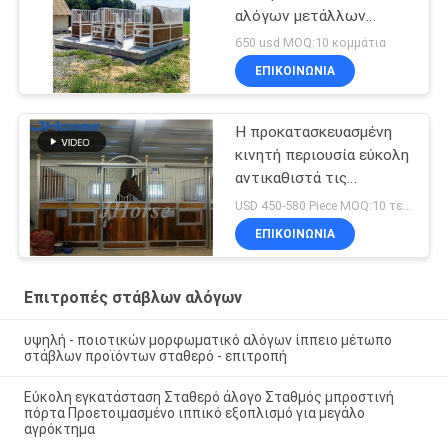
αλόγων μετάλλων
πλαισίων prefab με τη
650 usd MOQ:10 κομμάτια
στέγη μακράς διαρκείας
ΕΠΙΚΟΙΝΩΝΙΑ
Η προκατασκευασμένη
κινητή περιουσία εύκολη
αντικαθιστά τις
γλιστρώντας
USD 450-580 Piece MOQ:10 τεμάχια
ευρωπαϊκές επιτροπές
ΕΠΙΚΟΙΝΩΝΙΑ
μετώπων στάβλων
αλόγων
Επιτροπές στάβλων αλόγων
υψηλή - ποιοτικών μορφωματικό αλόγων ίππειο μέτωπο
στάβλων προϊόντων σταθερό - επιτροπή
Εύκολη εγκατάσταση Σταθερό άλογο Σταθμός μπροστινή
πόρτα Προετοιμασμένο ιππικό εξοπλισμό για μεγάλο
αγρόκτημα