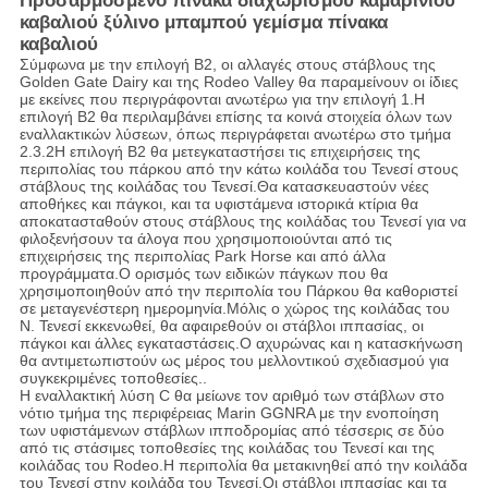
Προσαρμοσμένο πίνακα διαχωρισμού καμαρίνιου
καβαλιού ξύλινο μπαμπού γεμίσμα πίνακα
καβαλιού
Σύμφωνα με την επιλογή Β2, οι αλλαγές στους στάβλους της
Golden Gate Dairy και της Rodeo Valley θα παραμείνουν οι ίδιες
με εκείνες που περιγράφονται ανωτέρω για την επιλογή 1.Η
επιλογή Β2 θα περιλαμβάνει επίσης τα κοινά στοιχεία όλων των
εναλλακτικών λύσεων, όπως περιγράφεται ανωτέρω στο τμήμα
2.3.2Η επιλογή Β2 θα μετεγκαταστήσει τις επιχειρήσεις της
περιπολίας του πάρκου από την κάτω κοιλάδα του Τενεσί στους
στάβλους της κοιλάδας του Τενεσί.Θα κατασκευαστούν νέες
αποθήκες και πάγκοι, και τα υφιστάμενα ιστορικά κτίρια θα
αποκατασταθούν στους στάβλους της κοιλάδας του Τενεσί για να
φιλοξενήσουν τα άλογα που χρησιμοποιούνται από τις
επιχειρήσεις της περιπολίας Park Horse και από άλλα
προγράμματα.Ο ορισμός των ειδικών πάγκων που θα
χρησιμοποιηθούν από την περιπολία του Πάρκου θα καθοριστεί
σε μεταγενέστερη ημερομηνία.Μόλις ο χώρος της κοιλάδας του
Ν. Τενεσί εκκενωθεί, θα αφαιρεθούν οι στάβλοι ιππασίας, οι
πάγκοι και άλλες εγκαταστάσεις.Ο αχυρώνας και η κατασκήνωση
θα αντιμετωπιστούν ως μέρος του μελλοντικού σχεδιασμού για
συγκεκριμένες τοποθεσίες..
Η εναλλακτική λύση C θα μείωνε τον αριθμό των στάβλων στο
νότιο τμήμα της περιφέρειας Marin GGNRA με την ενοποίηση
των υφιστάμενων στάβλων ιπποδρομίας από τέσσερις σε δύο
από τις στάσιμες τοποθεσίες της κοιλάδας του Τενεσί και της
κοιλάδας του Rodeo.Η περιπολία θα μετακινηθεί από την κοιλάδα
του Τενεσί στην κοιλάδα του Τενεσί.Οι στάβλοι ιππασίας και τα