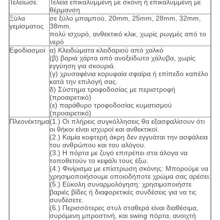
Τελείωσε.
Τελεία επικαλυμμένη με σκόνη ή επικαλυμμένη με
θέρμανση
Ξύλα
σε ξύλο μπαμπού, 20mm, 25mm, 28mm, 32mm,
γεμίσματος
38mm.
πολύ ισχυρό, ανθεκτικό κλικ, χωρίς ρωγμές από το
νερό
Εφοδιασμοί
α) Κλειδώματα κλειδαριού από χαλκό
(β) βαριά χάρτα από ανοξείδωτο χάλυβα, χωρίς
εγγύηση για σκουριά.
(γ) χρυσαφένια κορυφαία σφαίρα ή επίπεδο καπέλο
κατά την επιλογή σας.
δ) Σύστημα τροφοδοσίας με περιστροφή
(προαιρετικό)
(ε) παράθυρο τροφοδοσίας κυματισμού
(προαιρετικό)
Πλεονέκτημα
(1.) Οι πλήρεις συγκόλλησεις θα εξασφαλίσουν ότι
οι θήκοι είναι ισχυροί και ανθεκτικοί.
(2.) Καμία κοφτερή άκρη δεν εγγυάται την ασφάλεια
του ανθρώπου και του αλόγου.
(3.) Η πόρτα με ζυγό επιτρέπει στα άλογα να
τοποθετούν το κεφάλι τους έξω.
(4.) Φινίρισμα με επίστρωση σκόνης: Μπορούμε να
χρησιμοποιήσουμε οποιοδήποτε χρώμα σας αρέσει.
(5.) Εύκολη συναρμολόγηση: χρησιμοποιήστε
βαριές βίδες ή διαφορετικές συνδέσεις για να τις
συνδέσετε.
(6.) Περισσότερες στυλ σταθερά είναι διαθέσιμα,
συρόμενη μπροστινή, και swing πόρτα, ανοιχτή