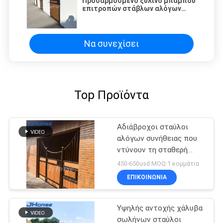
Προσαρμοσμένο ξύλινο μπαμπού
επιτροπών στάβλων αλόγων
διαίρεσης ντους αλόγων γεμάτο
Να συνεχίσει
Top Προϊόντα
Αδιάβροχοι σταύλοι
αλόγων συνήθειας που
ντύνουν τη σταθερή
πόρτα μετώπων
450-650usd MOQ:1 κομμάτια
στάβλων αλόγων
ΕΠΙΚΟΙΝΩΝΙΑ
Υψηλής αντοχής χάλυβα
σωλήνων σταύλοι