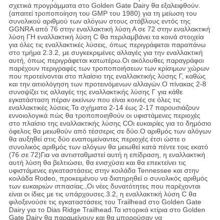
σχετικά προγράμματα στο Golden Gate Dairy θα εξαλειφθούν.
(απαιτεί τροποποίηση του GMP του 1980) για τη μείωση του
συνολικού αριθμού των αλόγων στους στάβλους εντός της
GGNRA από 76 στην εναλλακτική λύση Α σε 72 στην εναλλακτική
λύση ΓΗ εναλλακτική λύση C θα περιλαμβάνει τα κοινά στοιχεία
για όλες τις εναλλακτικές λύσεις, όπως περιγράφεται παραπάνω
στο τμήμα 2.3.2, με συγκεκριμένες αλλαγές για την εναλλακτική
αυτή, όπως περιγράφεται κατωτέρω.Οι ακόλουθες παραγράφοι
παρέχουν περιγραφές των τροποποιήσεων των κρίσιμων χώρων
που προτείνονται στο πλαίσιο της εναλλακτικής λύσης Γ, καθώς
και την αιτιολόγηση των προτεινόμενων αλλαγών.Ο πίνακας 2-8
συνοψίζει τις αλλαγές της εναλλακτικής λύσης Γ για κάθε
εγκατάσταση πέραν εκείνων που είναι κοινές σε όλες τις
εναλλακτικές λύσεις.Τα σχήματα 2-14 έως 2-17 παρουσιάζουν
εννοιολογικά πώς θα τροποποιηθούν οι υφιστάμενες περιοχές
στο πλαίσιο της εναλλακτικής λύσης CΟι ευκαιρίες για το δημόσιο
όφελος θα μειωθούν από τέσσερις σε δύο.Ο αριθμός των αλόγων
θα αυξηθεί στις δύο εναπομείναντες περιοχές έτσι ώστε ο
συνολικός αριθμός των αλόγων θα μειωθεί κατά πέντε τοις εκατό
(76 σε 72)Για να αντισταθμιστεί αυτή η επίδραση, η εναλλακτική
αυτή λύση θα βελτιώσει, θα ενισχύσει και θα επεκτείνει τις
υφιστάμενες εγκαταστάσεις στην κοιλάδα Tennessee και στην
κοιλάδα Rodeo, προκειμένου να διατηρηθεί ο συνολικός αριθμός
των ευκαιριών ιππασίας.,Οι νέες δυνατότητες που παρέχονται
είναι οι ίδιες με τις υπάρχουσες.3.2, η εναλλακτική λύση C θα
φιλοξενούσε τις εγκαταστάσεις του Trailhead στο Golden Gate
Dairy για το Dias Ridge Trailhead.Τα ιστορικά κτίρια στο Golden
Gate Dairy θα παραμείνουν και θα μπορούσαν να