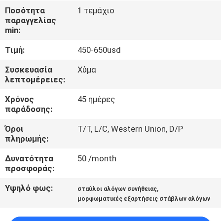
ΈΛΕΓΧΟΣ
Ποσότητα
1 τεμάχιο
παραγγελίας
min:
ΜΑΣ
Τιμή:
450-650usd
ΕΛΆΤΕ
ΣΕ
Συσκευασία
Χύμα
λεπτομέρειες:
ΕΠΑΦΉ
Χρόνος
45 ημέρες
ΜΕ
παράδοσης:
Όροι
T/T, L/C, Western Union, D/P
ΖΗΤΉΣΤΕ
πληρωμής:
ΈΝΑ
Δυνατότητα
50 /month
ΑΠΌΣΠΑΣΜΑ
προσφοράς:
Υψηλό φως:
,
σταύλοι αλόγων συνήθειας
SITEMAP
μορφωματικές εξαρτήσεις στάβλων αλόγων