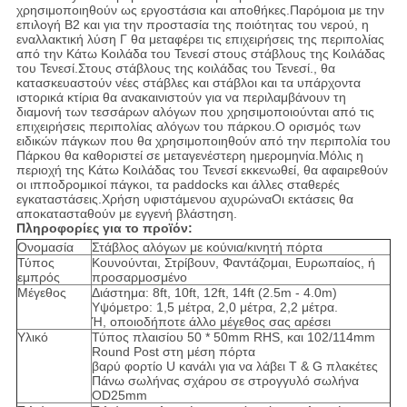
χρησιμοποιηθούν ως εργοστάσια και αποθήκες.Παρόμοια με την
επιλογή Β2 και για την προστασία της ποιότητας του νερού, η
εναλλακτική λύση Γ θα μεταφέρει τις επιχειρήσεις της περιπολίας
από την Κάτω Κοιλάδα του Τενεσί στους στάβλους της Κοιλάδας
του Τενεσί.Στους στάβλους της κοιλάδας του Τενεσί., θα
κατασκευαστούν νέες στάβλες και στάβλοι και τα υπάρχοντα
ιστορικά κτίρια θα ανακαινιστούν για να περιλαμβάνουν τη
διαμονή των τεσσάρων αλόγων που χρησιμοποιούνται από τις
επιχειρήσεις περιπολίας αλόγων του πάρκου.Ο ορισμός των
ειδικών πάγκων που θα χρησιμοποιηθούν από την περιπολία του
Πάρκου θα καθοριστεί σε μεταγενέστερη ημερομηνία.Μόλις η
περιοχή της Κάτω Κοιλάδας του Τενεσί εκκενωθεί, θα αφαιρεθούν
οι ιπποδρομικοί πάγκοι, τα paddocks και άλλες σταθερές
εγκαταστάσεις.Χρήση υφιστάμενου αχυρώναΟι εκτάσεις θα
αποκατασταθούν με εγγενή βλάστηση.
Πληροφορίες για το προϊόν:
Ονομασία
Στάβλος αλόγων με κούνια/κινητή πόρτα
Τύπος
Κουνούνται, Στρίβουν, Φαντάζομαι, Ευρωπαίος, ή
εμπρός
προσαρμοσμένο
Μέγεθος
Διάστημα: 8ft, 10ft, 12ft, 14ft (2.5m - 4.0m)
Υψόμετρο: 1,5 μέτρα, 2,0 μέτρα, 2,2 μέτρα.
Ή, οποιοδήποτε άλλο μέγεθος σας αρέσει
Υλικό
Τύπος πλαισίου 50 * 50mm RHS, και 102/114mm
Round Post στη μέση πόρτα
βαρύ φορτίο U κανάλι για να λάβει T & G πλακέτες
Πάνω σωλήνας σχάρου σε στρογγυλό σωλήνα
OD25mm