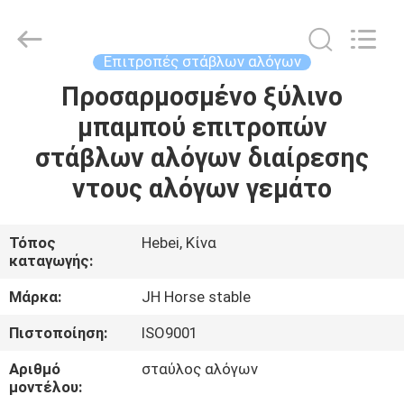
donwel
metal
products
co.,
ltd..
Επιτροπές στάβλων αλόγων
All
Rights
Προσαρμοσμένο ξύλινο
ΣΠΊΤΙ
Reserved.
μπαμπού επιτροπών
ΠΡΟΪΌΝΤΑ
στάβλων αλόγων διαίρεσης
ντους αλόγων γεμάτο
ΠΕΡΊΠΟΥ
ΕΜΕΊΣ
Τόπος
Hebei, Κίνα
καταγωγής:
ΓΎΡΟΣ
Μάρκα:
JH Horse stable
ΕΡΓΟΣΤΑΣΊΩΝ
Πιστοποίηση:
ISO9001
Αριθμό
σταύλος αλόγων
ΠΟΙΟΤΙΚΌΣ
μοντέλου: