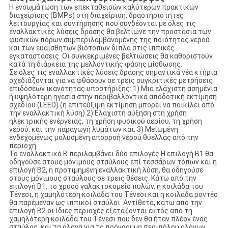
Η ενσωμάτωση των επεκταθεισών καλύτερων πρακτικών
διαχείρισης (BMPs) στη διαχείριση, δραστηριότητες
λειτουργίας και συντήρησης που συνδέονται με όλες τις
εναλλακτικές λύσεις δράσης θα βελτίωνε την προστασία των
φυσικών πόρων συμπεριλαμβανομένης της ποιότητας νερού
και των ευαίσθητων βιότοπων δίπλα στις ιππικές
εγκαταστάσεις. Οι συγκεκριμένες βελτιώσεις θα καθοριστούν
κατά τη διάρκεια της μελλοντικής φάσης μίσθωσης.
Σε όλες τις εναλλακτικές λύσεις δράσης σημαντικά νέα κτήρια
σχεδιάζονται για να φθάσουν σε τρεις συγκριτικές μετρήσεις
επιδόσεων ικανότητας υποστήριξης: 1) Μια ελάχιστη ασημένια
ή υψηλότερη ηγεσία στην περιβαλλοντικά αποδοτική εκτίμηση
σχεδίου (LEED) (η επιτεύξιμη εκτίμηση μπορεί να ποικίλει από
την εναλλακτική λύση) 2) Ελάχιστη αύξηση στη χρήση
ηλεκτρικής ενέργειας, τη χρήση φυσικού αερίου, τη χρήση
νερού, και την παραγωγή λυμάτων και, 3) Μειωμένη
ενδεχομένως μολυσμένη απορροή νερού θύελλας από την
περιοχή.
Το εναλλακτικό Β περιλαμβάνει δύο επιλογές Η επιλογή B1 θα
οδηγούσε στους μόνιμους σταύλους επί τεσσάρων τόπων και η
επιλογή B2, η προτιμημένη εναλλακτική λύση, θα οδηγούσε
στους μόνιμους σταύλους σε τρεις θέσεις. Κάτω από την
επιλογή B1, το χρυσό γαλακτοκομείο πυλών, η κοιλάδα του
Τένεσι, η χαμηλότερη κοιλάδα του Τένεσι και η κοιλάδα ροντέο
θα παρέμεναν ως ιππικοί σταύλοι. Αντίθετα, κάτω από την
επιλογή B2 οι ίδιες περιοχές εξετάζονται εκτός από τη
χαμηλότερη κοιλάδα του Τένεσι που δεν θα ήταν πλέον ένας
σταύλος, και τα άλογα για το πρόγραμμα περιπόλου αλόγων