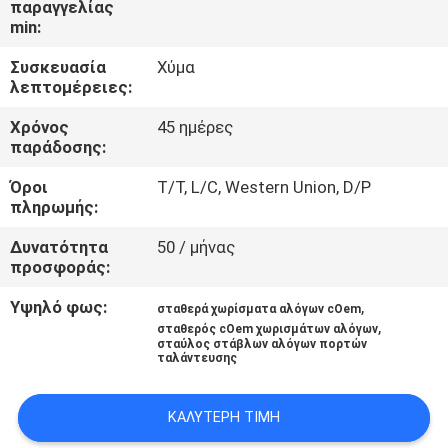
παραγγελίας
ΈΛΕΓΧΟΣ
min:
Συσκευασία
Χύμα
ΜΑΣ
λεπτομέρειες:
ΕΛΆΤΕ
Χρόνος
45 ημέρες
ΣΕ
παράδοσης:
ΕΠΑΦΉ
Όροι
T/T, L/C, Western Union, D/P
πληρωμής:
ΜΕ
Δυνατότητα
50 / μήνας
προσφοράς:
ΖΗΤΉΣΤΕ
ΈΝΑ
Υψηλό φως:
,
σταθερά χωρίσματα αλόγων cOem
,
σταθερός cOem χωρισμάτων αλόγων
ΑΠΌΣΠΑΣΜΑ
σταύλος στάβλων αλόγων πορτών
ταλάντευσης
SITEMAP
ΚΑΛΎΤΕΡΗ ΤΙΜΉ