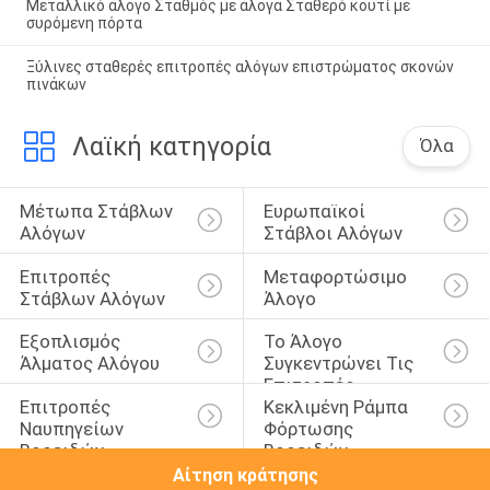
Μεταλλικό άλογο Σταθμός με άλογα Σταθερό κουτί με
συρόμενη πόρτα
Ξύλινες σταθερές επιτροπές αλόγων επιστρώματος σκονών
πινάκων
Λαϊκή κατηγορία
Όλα
Μέτωπα Στάβλων 
Ευρωπαϊκοί 
Αλόγων
Στάβλοι Αλόγων
Επιτροπές 
Μεταφορτώσιμο 
Στάβλων Αλόγων
Άλογο
Εξοπλισμός 
Το Άλογο 
Άλματος Αλόγου
Συγκεντρώνει Τις 
Επιτροπές
Επιτροπές 
Κεκλιμένη Ράμπα 
Ναυπηγείων 
Φόρτωσης 
Βοοειδών
Βοοειδών
Αίτηση κράτησης