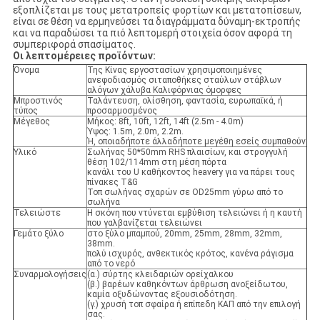
εξοπλίζεται με τους μετατροπείς φορτίων και μετατοπίσεων,
είναι σε θέση να ερμηνεύσει τα διαγράμματα δύναμη-εκτροπής
και να παραδώσει τα πιό λεπτομερή στοιχεία όσον αφορά τη
συμπεριφορά σπασίματος.
Οι λεπτομέρειες προϊόντων:
Όνομα
Της Κίνας εργοστασίων χρησιμοποιημένες
ανεφοδιασμός σιταποθήκες σταύλων στάβλων
αλόγων χάλυβα Καλιφόρνιας όμορφες
Μπροστινός
Ταλάντευση, ολίσθηση, φαντασία, ευρωπαϊκά, ή
τύπος
προσαρμοσμένος
Μέγεθος
Μήκος: 8ft, 10ft, 12ft, 14ft (2.5m - 4.0m)
Ύψος: 1.5m, 2.0m, 2.2m.
Ή, οποιαδήποτε άλλαδήποτε μεγέθη εσείς συμπαθούν
Υλικό
Σωλήνας 50*50mm RHS πλαισίων, και στρογγυλή
θέση 102/114mm στη μέση πόρτα
κανάλι του U καθήκοντος heavery για να πάρει τους
πίνακες T&G
Τοπ σωλήνας σχαρών σε OD25mm γύρω από το
σωλήνα
Τελειώστε
Η σκόνη που ντύνεται εμβύθιση τελειώνει ή η καυτή
που γαλβανίζεται τελειώνει
Γεμάτο ξύλο
στο ξύλο μπαμπού, 20mm, 25mm, 28mm, 32mm,
38mm.
πολύ ισχυρός, ανθεκτικός κρότος, κανένα ράγισμα
από το νερό
Συναρμολογήσεις
(α.) σύρτης κλειδαριών ορείχαλκου
(β.) βαρέων καθηκόντων άρθρωση ανοξείδωτου,
καμία οξυδώνοντας εξουσιοδότηση.
(γ.) χρυσή τοπ σφαίρα ή επίπεδη ΚΑΠ από την επιλογή
σας.