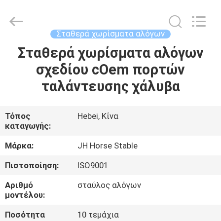
donwel
metal
products
co.,
ltd..
Σταθερά χωρίσματα αλόγων
All
Rights
Σταθερά χωρίσματα αλόγων
ΣΠΊΤΙ
Reserved.
σχεδίου cOem πορτών
ΠΡΟΪΌΝΤΑ
ταλάντευσης χάλυβα
ΠΕΡΊΠΟΥ
Τόπος
Hebei, Κίνα
καταγωγής:
ΕΜΕΊΣ
Μάρκα:
JH Horse Stable
ΓΎΡΟΣ
Πιστοποίηση:
ISO9001
ΕΡΓΟΣΤΑΣΊΩΝ
Αριθμό
σταύλος αλόγων
μοντέλου:
ΠΟΙΟΤΙΚΌΣ
Ποσότητα
10 τεμάχια