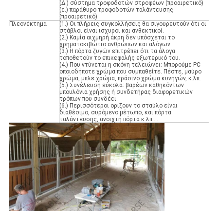
(Δ.) σύστημα τροφοδοτών στροφέων (προαιρετικό)
(ε.) παράθυρο τροφοδοτών ταλάντευσης
(προαιρετικό)
Πλεονέκτημα
(1.) Οι πλήρεις συγκολλήσεις θα σιγουρευτούν ότι οι
στάβλοι είναι ισχυροί και ανθεκτικοί.
(2.) Καμία αιχμηρή άκρη δεν υπόσχεται το
χρηματοκιβώτιο ανθρώπων και αλόγων.
(3.) Η πόρτα ζυγών επιτρέπει ότι τα άλογα
τοποθετούν το επικεφαλής εξωτερικό του.
(4.) Που ντύνεται η σκόνη τελειώνει: Μπορούμε PC
οποιοδήποτε χρώμα που συμπαθείτε. Πέστε, μαύρο
χρώμα, μπλε χρώμα, πράσινο χρώμα κυνηγών, κ.λπ.
(5.) Συνέλευση εύκολα: βαρέων καθηκόντων
μπουλόνια χρήσης ή συνδετήρας διαφορετικών
τρόπων που συνδέει.
(6.) Περισσότεροι ορίζουν το σταύλο είναι
διαθέσιμο, συρόμενο μέτωπο, και πόρτα
ταλάντευσης, ανοιχτή πόρτα κ.λπ….