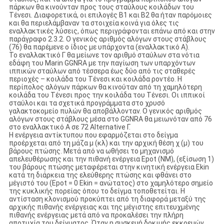
πάρκων θα κινούνταν προς τους σταύλους κοιλάδων του
Τένεσι. Διαφορετικά, οι επιλογές B1 και B2 θα ήταν παρόμοιες
και θα περιελάμβαναν τα στοιχεία κοινά για όλες τις
εναλλακτικές λύσεις, όπως περιγράφονται επάνω από και στην
παράγραφο 2.3.2. Ο γενικός αριθμός αλόγων στους στάβλους
(76) θα παρέμενε ο ίδιος με υπάρχοντα (εναλλακτικό Α).
Το εναλλακτικό Γ θα μείωνε τον αριθμό σταύλων στα νότια
εδάφη του Marin GGNRA με την παγίωση των υπαρχόντων
ιππικών σταύλων από τέσσερα έως δύο από τις σταθερές
περιοχές – κοιλάδα του Τένεσι και κοιλάδα ροντέο. Η
περίπολος αλόγων πάρκων θα κινούταν από τη χαμηλότερη
κοιλάδα του Τένεσι προς την κοιλάδα του Τένεσι. Οι ιππικοί
σταύλοι και τα σχετικά προγράμματα στο χρυσό
γαλακτοκομείο πυλών θα αποβάλλονταν. Ο γενικός αριθμός
αλόγων στους στάβλους μέσα στο GGNRA θα μειωνόταν από 76
στο εναλλακτικό Α σε 72 Alternative Γ.
Η ενέργεια αντίκτυπου που εφαρμόζεται στο δείγμα
προέρχεται από τη μάζα μ (κλ) και την αρχική θέση χ (μ) του
βάρους πτώσης. Μετά από να ωθήσει το μηχανισμό
απελευθέρωσης και την πιθανή ενέργεια Epot (NM), (εξίσωση 1)
του βάρους πτώσης μεταφέρεται στην κινητική ενέργεια Ekin
κατά τη διάρκεια της ελεύθερης πτώσης και φθάνει στο
μέγιστό του (Epot = 0 Ekin = ανώτατος) στο χαμηλότερο σημείο
της κυκλικής πορείας όπου το δείγμα τοποθετείται. Η
αντίσταση κλονισμού προκύπτει από τη διαφορά μεταξύ της
αρχικής πιθανής ενέργειας και της μέγιστης επιτευχμένης
πιθανής ενέργειας μετά από να προκαλέσει την πλήρη
αποτυχία του δείγματος. Όταν η συσκευή δοκιμής εκκρεμών