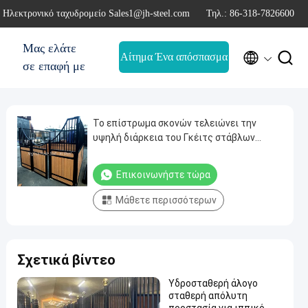
Ηλεκτρονικό ταχυδρομείο Sales1@jh-steel.com
Τηλ.: 86-318-7826600
Μας ελάτε


Αίτημα Ένα απόσπασμα
σε επαφή με
Το επίστρωμα σκονών τελειώνει την
υψηλή διάρκεια του Γκέιτς στάβλων
αλόγων μετάλλων μετώπων στάβλων
αλόγων
Επικοινωνήστε τώρα
Μάθετε περισσότερων
Σχετικά βίντεο
Υδροσταθερή άλογο
σταθερή απόλυτη