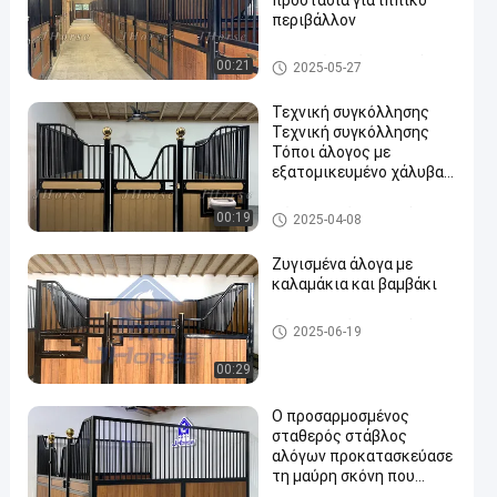
προστασία για ιππικό
περιβάλλον
Επιτροπές στάβλων αλόγων
00:21
2025-05-27
Τεχνική συγκόλλησης
Τεχνική συγκόλλησης
Τόποι άλογος με
εξατομικευμένο χάλυβα
en
και μπαμπού ή πεύκο
Μέτωπα στάβλων αλόγων
00:19
2025-04-08
Ζυγισμένα άλογα με
καλαμάκια και βαμβάκι
Μέτωπα στάβλων αλόγων
2025-06-19
00:29
Ο προσαρμοσμένος
σταθερός στάβλος
αλόγων προκατασκεύασε
τη μαύρη σκόνη που
ντύθηκε