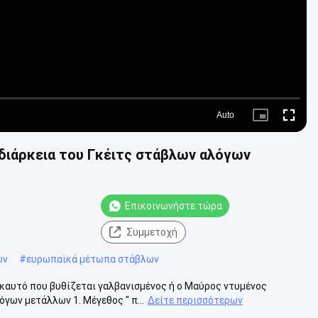
Auto
Picture-
Fullscre
in-
Picture
διάρκεια του Γκέιτς στάβλων αλόγων
Επικοινωνήστε τώρα
Συμμετοχή
ων
#
ευρωπαϊκά μέτωπα στάβλων
καυτό που βυθίζεται γαλβανισμένος ή ο Μαύρος ντυμένος
γων μετάλλων 1. Μέγεθος " π...
Δείτε περισσότερων