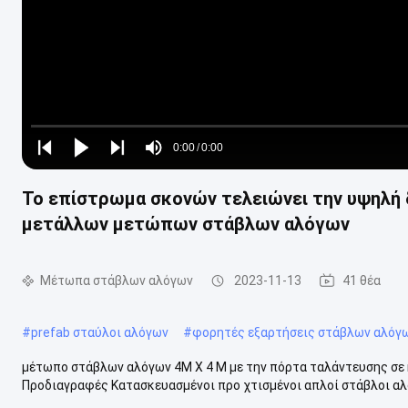
Loaded
:
0%
0:00
/
0:00
Play
Play
Play
Mute
Current
Duration
next
next
Το επίστρωμα σκονών τελειώνει την υψηλή 
Time
μετάλλων μετώπων στάβλων αλόγων
Μέτωπα στάβλων αλόγων
2023-11-13
41 θέα
#
prefab σταύλοι αλόγων
#
φορητές εξαρτήσεις στάβλων αλόγ
μέτωπο στάβλων αλόγων 4M X 4 Μ με την πόρτα ταλάντευσης σε 
Προδιαγραφές Κατασκευασμένοι προ χτισμένοι απλοί στάβλοι αλό