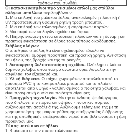
τρόπων που συνδέει.
Οι κατασκευασμένοι προ χτισμένοι απλοί
μας
στάβλοι
αλόγων μετάλλων
περιλαμβάνουν:
1.
Μια επιλογή του μαλακού ξύλου, ανακυκλωμένη πλαστική ή
UV προστατευμένη υφαμένη ρητίνη τροφή μπαμπού.
2.
Μια επιλογή των ταλαντεμένος ή συρόμενων πορτών.
3.
Μια σειρά των επιλογών σχεδίου και ύφους.
4.
Πλήρης ενωμένη στενά κατασκευή πλαισίων για τη δύναμη και
πρακτική εγκατάσταση σε όλους τους τύπους οικοδόμησης.
Στάβλος αλόγων
Ο υπαίθριος σταύλος θα είναι σχεδιασμένο εύκολο να
εγκατασταθεί, όμορφη προοπτική και πρακτική χρήση. Αντίσταση
του ήλιου, της βροχής και της πυρκαγιάς.
1.
Λειτουργική βελτιστοποίηση σχεδίου:
Ολόκληρο πλαίσιο
δομικού χάλυβα, αποσπάσιμο ανώτατο όριο. Ασφαλίστε την
ασφάλεια, τον εξαερισμό και.
2.
Υλική διάρκεια:
Ο τοίχος χωρισμάτων αποτελείται από το
μουσαμά PVC ή το κοντραπλακέ μπαμπού και το πλαίσιο
αποτελείται από υψηλό - γαλβανισμένος ο ποιότητα χάλυβας, και
είναι πραγματική ουσία και ποιότητα σίγουρες.
3.
Προηγμένη τεχνολογία:
Με την επένδυση ψευδάργυρου,
που διπλώνει την πόρτα και υψηλός - ποιοτικές πόρπες
αυξάνουμε την ασφάλειά της. Αυξάνουμε safety.and της με τη
χρησιμοποίηση της μακροπρόθεσμης επεξεργασίας διάβρωσης
και της απωθητικής επεξεργασίας νερού που βελτιώνουμε τη ζωή
προϊόντων μας.
Τύπος μετώπων στάβλων
1.
Β-μέτωπο με την πόρτα ταλάντευσης