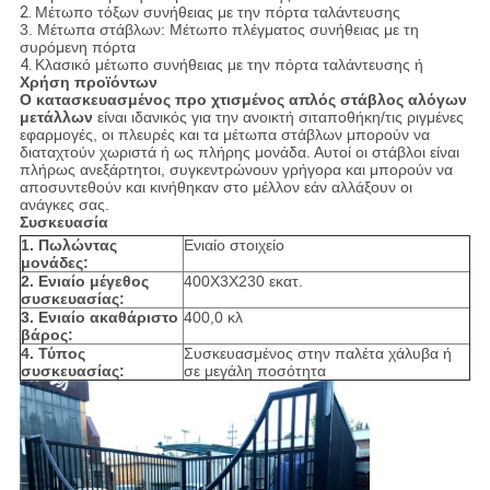
2.
Μέτωπο τόξων συνήθειας με την πόρτα ταλάντευσης
3. Μέτωπα στάβλων: Μέτωπο πλέγματος συνήθειας με τη
συρόμενη πόρτα
4.
Κλασικό μέτωπο συνήθειας με την πόρτα ταλάντευσης ή
Χρήση προϊόντων
Ο κατασκευασμένος προ χτισμένος απλός στάβλος αλόγων
μετάλλων
είναι ιδανικός για την ανοικτή σιταποθήκη/τις ριγμένες
εφαρμογές, οι πλευρές και τα μέτωπα στάβλων μπορούν να
διαταχτούν χωριστά ή ως πλήρης μονάδα. Αυτοί οι στάβλοι είναι
πλήρως ανεξάρτητοι, συγκεντρώνουν γρήγορα και μπορούν να
αποσυντεθούν και κινήθηκαν στο μέλλον εάν αλλάξουν οι
ανάγκες σας.
Συσκευασία
1. Πωλώντας
Ενιαίο στοιχείο
μονάδες:
2. Ενιαίο μέγεθος
400X3X230 εκατ.
συσκευασίας:
3. Ενιαίο ακαθάριστο
400,0 κλ
βάρος:
4. Τύπος
Συσκευασμένος στην παλέτα χάλυβα ή
συσκευασίας:
σε μεγάλη ποσότητα