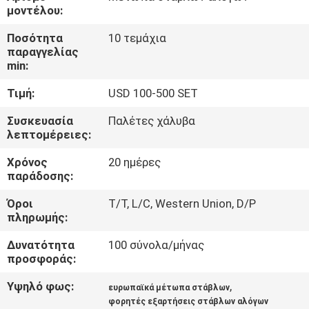
ΈΛΕΓΧΟΣ
μοντέλου:
Ποσότητα
10 τεμάχια
ΜΑΣ
παραγγελίας
min:
ΕΛΆΤΕ
Τιμή:
USD 100-500 SET
ΣΕ
ΕΠΑΦΉ
Συσκευασία
Παλέτες χάλυβα
λεπτομέρειες:
ΜΕ
Χρόνος
20 ημέρες
παράδοσης:
ΖΗΤΉΣΤΕ
Όροι
T/T, L/C, Western Union, D/P
ΈΝΑ
πληρωμής:
ΑΠΌΣΠΑΣΜΑ
Δυνατότητα
100 σύνολα/μήνας
προσφοράς:
SITEMAP
Υψηλό φως:
,
ευρωπαϊκά μέτωπα στάβλων
φορητές εξαρτήσεις στάβλων αλόγων