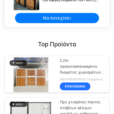
στάβλων αλόγων μετάλλων
μετώπων στάβλων αλόγων
Να συνεχίσει
Top Προϊόντα
2.2m
προκατασκευασμένοι
διαιρέτες χωρισμάτων
δευτερεύουσας
450-650USD MOQ:1 κομμάτια
επιτροπής μετώπων
ΕΠΙΚΟΙΝΩΝΙΑ
στάβλων αλόγων 10ft
12ft
Προ χτισμένες πόρτες
στάβλων αλόγων
μετάλλων, ανθεκτικά