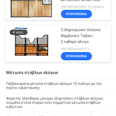
ιππικά μέτωπα στάβλων
450-650USD MOQ:10 τεμάχια
σιταποθηκών αλόγων
ΕΠΙΚΟΙΝΩΝΙΑ
Σιδηρουργικό πλαίσιο
Βαμβούλο Ταβάνι
Σταθερό άλογο
450-650usd MOQ:5
ΕΠΙΚΟΙΝΩΝΙΑ
Μέτωπα στάβλων αλόγων
Γαλβανισμένα μέτωπα στάβλων αλόγων 10 ποδιών με την
πόρτα ταλάντευσης
Φορητές ελεύθερες μόνιμες εξαρτήσεις στάβλων αλόγων,
ενωμένα στενά στερεό ενός κομματιού μέτωπα στάβλων
κιβωτίων