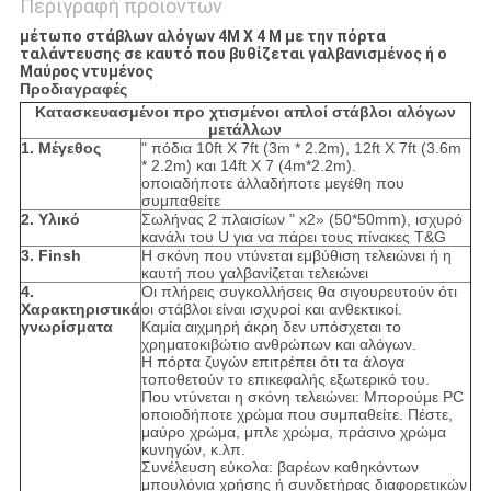
Περιγραφή προϊόντων
μέτωπο στάβλων αλόγων 4M X 4 Μ με την πόρτα
ταλάντευσης σε καυτό που βυθίζεται γαλβανισμένος ή ο
Μαύρος ντυμένος
Προδιαγραφές
Κατασκευασμένοι προ χτισμένοι απλοί στάβλοι αλόγων
μετάλλων
1. Μέγεθος
" πόδια 10ft X 7ft (3m * 2.2m), 12ft X 7ft (3.6m
* 2.2m) και 14ft X 7 (4m*2.2m).
οποιαδήποτε άλλαδήποτε μεγέθη που
συμπαθείτε
2. Υλικό
Σωλήνας 2 πλαισίων " x2» (50*50mm), ισχυρό
κανάλι του U για να πάρει τους πίνακες T&G
3. Finsh
Η σκόνη που ντύνεται εμβύθιση τελειώνει ή η
καυτή που γαλβανίζεται τελειώνει
4.
Οι πλήρεις συγκολλήσεις θα σιγουρευτούν ότι
Χαρακτηριστικά
οι στάβλοι είναι ισχυροί και ανθεκτικοί.
γνωρίσματα
Καμία αιχμηρή άκρη δεν υπόσχεται το
χρηματοκιβώτιο ανθρώπων και αλόγων.
Η πόρτα ζυγών επιτρέπει ότι τα άλογα
τοποθετούν το επικεφαλής εξωτερικό του.
Που ντύνεται η σκόνη τελειώνει: Μπορούμε PC
οποιοδήποτε χρώμα που συμπαθείτε. Πέστε,
μαύρο χρώμα, μπλε χρώμα, πράσινο χρώμα
κυνηγών, κ.λπ.
Συνέλευση εύκολα: βαρέων καθηκόντων
μπουλόνια χρήσης ή συνδετήρας διαφορετικών