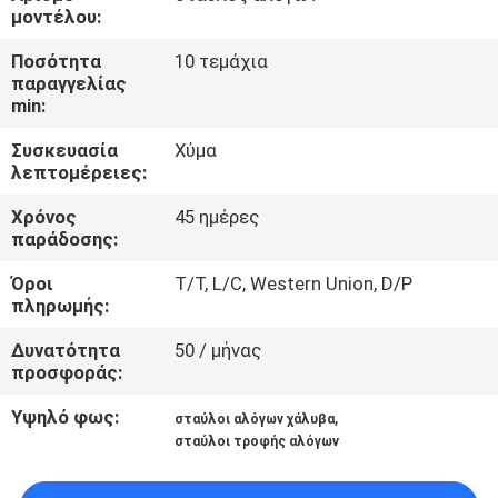
ΈΛΕΓΧΟΣ
μοντέλου:
Ποσότητα
10 τεμάχια
ΜΑΣ
παραγγελίας
min:
ΕΛΆΤΕ
Συσκευασία
Χύμα
ΣΕ
λεπτομέρειες:
ΕΠΑΦΉ
Χρόνος
45 ημέρες
ΜΕ
παράδοσης:
Όροι
T/T, L/C, Western Union, D/P
ΖΗΤΉΣΤΕ
πληρωμής:
ΈΝΑ
Δυνατότητα
50 / μήνας
προσφοράς:
ΑΠΌΣΠΑΣΜΑ
Υψηλό φως:
,
σταύλοι αλόγων χάλυβα
σταύλοι τροφής αλόγων
SITEMAP