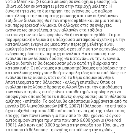
νότιο Marin και (2) καμία μείωση σε ένα όχημα μείωσης 5%
ιδιωτικά δεν σκοντάφτει μέσα στην περιοχή μελέτης. Η
δυνατότητα για τη διατήρηση της ενέργειας ως καθαρό
αποτέλεσμα της αυτόματης μείωσης και των αυξανόμενων
ταξιδιών διέλευσης θα ήταν imperceptible και σε μια τοπική
και περιφερειακή κλίμακα. Οι αλλαγές στις σε ενέργεια
ανάγκες ως αποτέλεσμα των αλλαγών στα ταξίδια
αυτοκινήτων και λεωφορείων θα ήταν imperceptible. Σε μια
περιφερειακή κλίμακα η υπάρχουσα μεταφορά-σχετική με την
κατανάλωση ενέργειας μέσα στην περιοχή μελέτης είναι
αμελητέα έναντι της μεταφορά-σχετικής με τον κατανάλωσης
ενέργειας μέσα στην περιοχή συνολικά. Η κατασκευή των
εναλλακτικών λύσεων δράσης θα κατανάλωνε την ενέργεια,
αλλά οι δαπάνες θα διαρκούσαν μόνο κατά τη διάρκεια της
κατασκευής. Οι σύντομες και μακροπρόθεσμες επιδράσεις της
κατανάλωσης ενέργειας θα ήταν αμελητέες κάτω από όλες τις
εναλλακτικές λύσεις, έτσι αυτό το θέμα απομακρύνθηκε.
Αποτελέσματα της θάλασσας - αλλαγή επιπέδων. Όπου οι
εναλλακτικές λύσεις δράσης συλλογίζονται την οικοδόμηση
των νέων κτηρίων, αυτές είναι τοποθετημένο upslope για να
αποφύγουν οποιεσδήποτε πιθανές συγκρούσεις με τη θάλασσα
αύξησης - επίπεδο. Το ακόλουθο απόσπασμα λαμβάνεται από το
μεγάλο EIS λιμνοθαλασσών (NPS, 2007) Η θάλασσα - το επίπεδο
έχει αυξηθεί περίπου 400 πόδια από την αιχμή της τελευταίας
εποχής των παγετώνων για πριν από 18.000 χρόνια. Ο όγκος
αυτός εμφανίστηκε πριν από πριν από 6.000 χρόνια (Axelrod
1981). Από πριν από 3.000 χρόνια στην έναρξη του 19ου αιώνα
το ποσοστό θάλασσας - η άνοδος επιπέδων ήταν σχεδόν