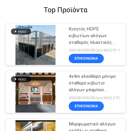
Top Προϊόντα
Κινητός HDPE
κιβωτίων αλόγων
σταθερός πλαστικός
προσωρινός εύκολος να
450USD-650USD/pcs MOQ:PC 1
εγκαταστήσει με τη
ΕΠΙΚΟΙΝΩΝΙΑ
στέγη
4x4m ελεύθερο μόνιμο
σταθερό κιβώτιο
αλόγων μπαμπού
μορφωματικό που
450USD-690USD/pcs MOQ:2 PC
προκατασκευάζεται
ΕΠΙΚΟΙΝΩΝΙΑ
Μορφωματικό αλόγων
στάβλων σταθερό