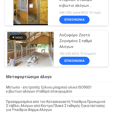
κιβώτιο αλόγων
εξαρτήσεων αερισμένο
640 USD/ piece MOQ:10 τεμάχια
πλευρά με τη μακράς
ΕΠΙΚΟΙΝΩΝΙΑ
διαρκείας συρόμενη
πόρτα
Λοξοφόρο Ζεστό
Ζυγισμένο Σταθμό
Αλόγων
700 USD MOQ:10 Κομμάτι
ΕΠΙΚΟΙΝΩΝΙΑ
Μεταφορτώσιμο άλογο
Μέτωπο - επιτροπής ξύλινο μπαμπού υλικό ISO9001
κιβωτίων αλόγων σταθερό επικυρωμένο
Προσαρμοσμένα από τον Κατασκευαστή Υπαίθρια Προσωρινά
Στάβλοι Αλόγων από Κόντρα Πλακέ Σταθερής Εγκατάστασης
για Υπαίθρια Φάρμα Αλόγων