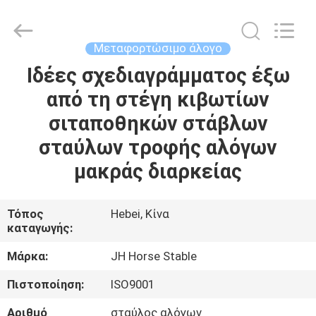
donwel
metal
products
co.,
ltd..
Μεταφορτώσιμο άλογο
All
Rights
Ιδέες σχεδιαγράμματος έξω
ΣΠΊΤΙ
Reserved.
από τη στέγη κιβωτίων
ΠΡΟΪΌΝΤΑ
σιταποθηκών στάβλων
σταύλων τροφής αλόγων
ΠΕΡΊΠΟΥ
μακράς διαρκείας
ΕΜΕΊΣ
Τόπος
Hebei, Κίνα
καταγωγής:
ΓΎΡΟΣ
ΕΡΓΟΣΤΑΣΊΩΝ
Μάρκα:
JH Horse Stable
Πιστοποίηση:
ISO9001
ΠΟΙΟΤΙΚΌΣ
Αριθμό
σταύλος αλόγων