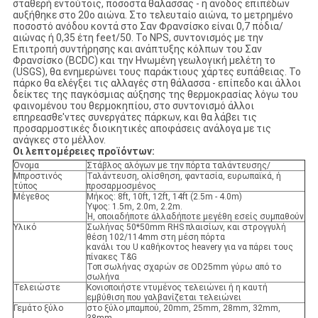
σταθερή εντούτοις, ποσοστά θάλασσας - η άνοδος επιπέδων
αυξήθηκε στο 20ο αιώνα. Στο τελευταίο αιώνα, το μετρημένο
ποσοστό ανόδου κοντά στο Σαν Φρανσίσκο είναι 0,7 πόδια/
αιώνας ή 0,35 έτη feet/50. Το NPS, συντονισμός με την
Επιτροπή συντήρησης και ανάπτυξης κόλπων του Σαν
Φρανσίσκο (BCDC) και την Ηνωμένη γεωλογική μελέτη το
(USGS), θα ενημερώνει τους παράκτιους χάρτες ευπάθειας. Το
πάρκο θα ελέγξει τις αλλαγές στη θάλασσα - επίπεδο και άλλοι
δείκτες της παγκόσμιας αύξησης της θερμοκρασίας λόγω του
φαινομένου του θερμοκηπίου, στο συντονισμό άλλοι
επηρεασθε'ντες συνεργάτες πάρκων, και θα λάβει τις
προσαρμοστικές διοικητικές αποφάσεις ανάλογα με τις
ανάγκες στο μέλλον.
Οι λεπτομέρειες προϊόντων:
Όνομα
Στάβλος αλόγων με την πόρτα ταλάντευσης/
Μπροστινός
Ταλάντευση, ολίσθηση, φαντασία, ευρωπαϊκά, ή
τύπος
προσαρμοσμένος
Μέγεθος
Μήκος: 8ft, 10ft, 12ft, 14ft (2.5m - 4.0m)
Ύψος: 1.5m, 2.0m, 2.2m.
Ή, οποιαδήποτε άλλαδήποτε μεγέθη εσείς συμπαθούν
Υλικό
Σωλήνας 50*50mm RHS πλαισίων, και στρογγυλή
θέση 102/114mm στη μέση πόρτα
κανάλι του U καθήκοντος heavery για να πάρει τους
πίνακες T&G
Τοπ σωλήνας σχαρών σε OD25mm γύρω από το
σωλήνα
Τελειώστε
Κονιοποιήστε ντυμένος τελειώνει ή η καυτή
εμβύθιση που γαλβανίζεται τελειώνει
Γεμάτο ξύλο
στο ξύλο μπαμπού, 20mm, 25mm, 28mm, 32mm,