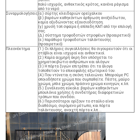
38mm.
πολύ ισχυρός, ανθεκτικός κρότος, κανένα ράγισμα
από το νερό
Συναρμολογήσεις
(α.) σύρτης κλειδαριών ορείχαλκου
(β.) βαρέων καθηκόντων άρθρωση ανοξείδωτου,
καμία οξυδώνοντας εξουσιοδότηση.
(γ.) χρυσή τοπ σφαίρα ή επίπεδη ΚΑΠ από την επιλογή
σας.
(Δ.) σύστημα τροφοδοτών στροφέων (προαιρετικό)
(ε.) παράθυρο τροφοδοτών ταλάντευσης
(προαιρετικό)
Πλεονέκτημα
(1.) Οι πλήρεις συγκολλήσεις θα σιγουρευτούν ότι οι
στάβλοι είναι ισχυροί και ανθεκτικοί.
(2.) Καμία αιχμηρή άκρη δεν υπόσχεται το
χρηματοκιβώτιο ανθρώπων και αλόγων.
(3.) Η πόρτα ζυγών επιτρέπει ότι τα άλογα
τοποθετούν το επικεφαλής εξωτερικό του.
(4.) Που ντύνεται η σκόνη τελειώνει: Μπορούμε PC
οποιοδήποτε χρώμα που συμπαθείτε. Πέστε, μαύρο
χρώμα, μπλε χρώμα, πράσινο χρώμα κυνηγών, κ.λπ.
(5.) Συνέλευση εύκολα: βαρέων καθηκόντων
μπουλόνια χρήσης ή συνδετήρας διαφορετικών
τρόπων που συνδέει.
(6.) Περισσότεροι ορίζουν το σταύλο είναι
διαθέσιμο, συρόμενο μέτωπο, και πόρτα
ταλάντευσης, ανοιχτή πόρτα κ.λπ….