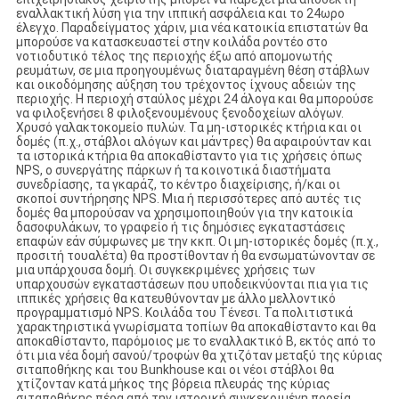
εναλλακτική λύση για την ιππική ασφάλεια και το 24ωρο
έλεγχο. Παραδείγματος χάριν, μια νέα κατοικία επιστατών θα
μπορούσε να κατασκευαστεί στην κοιλάδα ροντέο στο
νοτιοδυτικό τέλος της περιοχής έξω από απομονωτής
ρευμάτων, σε μια προηγουμένως διαταραγμένη θέση στάβλων
και οικοδόμησης αύξηση του τρέχοντος ίχνους αδειών της
περιοχής. Η περιοχή σταύλος μέχρι 24 άλογα και θα μπορούσε
να φιλοξενήσει 8 φιλοξενουμένους ξενοδοχείων αλόγων.
Χρυσό γαλακτοκομείο πυλών. Τα μη-ιστορικές κτήρια και οι
δομές (π.χ., στάβλοι αλόγων και μάντρες) θα αφαιρούνταν και
τα ιστορικά κτήρια θα αποκαθίσταντο για τις χρήσεις όπως
NPS, ο συνεργάτης πάρκων ή τα κοινοτικά διαστήματα
συνεδρίασης, τα γκαράζ, το κέντρο διαχείρισης, ή/και οι
σκοποί συντήρησης NPS. Μια ή περισσότερες από αυτές τις
δομές θα μπορούσαν να χρησιμοποιηθούν για την κατοικία
δασοφυλάκων, το γραφείο ή τις δημόσιες εγκαταστάσεις
επαφών εάν σύμφωνες με την κκπ. Οι μη-ιστορικές δομές (π.χ.,
προσιτή τουαλέτα) θα προστίθονταν ή θα ενσωματώνονταν σε
μια υπάρχουσα δομή. Οι συγκεκριμένες χρήσεις των
υπαρχουσών εγκαταστάσεων που υποδεικνύονται πια για τις
ιππικές χρήσεις θα κατευθύνονταν με άλλο μελλοντικό
προγραμματισμό NPS. Κοιλάδα του Τένεσι. Τα πολιτιστικά
χαρακτηριστικά γνωρίσματα τοπίων θα αποκαθίσταντο και θα
αποκαθίσταντο, παρόμοιος με το εναλλακτικό Β, εκτός από το
ότι μια νέα δομή σανού/τροφών θα χτιζόταν μεταξύ της κύριας
σιταποθήκης και του Bunkhouse και οι νέοι στάβλοι θα
χτίζονταν κατά μήκος της βόρεια πλευράς της κύριας
σιταποθήκης πέρα από την ιστορική συγκεκριμένη πορεία.