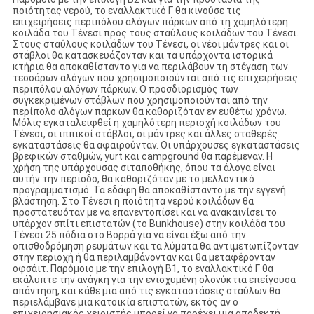
ποιότητας νερού, το εναλλακτικό Γ θα κινούσε τις
επιχειρήσεις περιπόλου αλόγων πάρκων από τη χαμηλότερη
κοιλάδα του Τένεσι προς τους σταύλους κοιλάδων του Τένεσι.
Στους σταύλους κοιλάδων του Τένεσι, οι νέοι μάντρες και οι
στάβλοι θα κατασκευάζονταν και τα υπάρχοντα ιστορικά
κτήρια θα αποκαθίσταντο για να περιλάβουν τη στέγαση των
τεσσάρων αλόγων που χρησιμοποιούνται από τις επιχειρήσεις
περιπόλου αλόγων πάρκων. Ο προσδιορισμός των
συγκεκριμένων στάβλων που χρησιμοποιούνται από την
περίπολο αλόγων πάρκων θα καθοριζόταν εν ευθέτω χρόνω.
Μόλις εγκαταλειφθεί η χαμηλότερη περιοχή κοιλάδων του
Τένεσι, οι ιππικοί στάβλοι, οι μάντρες και άλλες σταθερές
εγκαταστάσεις θα αφαιρούνταν. Οι υπάρχουσες εγκαταστάσεις
βρεφικών σταθμών, yurt και campground θα παρέμεναν. Η
χρήση της υπάρχουσας σιταποθήκης, όπου τα άλογα είναι
αυτήν την περίοδο, θα καθοριζόταν με το μελλοντικό
προγραμματισμό. Τα εδάφη θα αποκαθίσταντο με την εγγενή
βλάστηση. Στο Τένεσι η ποιότητα νερού κοιλάδων θα
προστατευόταν με να επανεντοπίσει και να ανακαινίσει το
υπάρχον σπίτι επιστατών (το Bunkhouse) στην κοιλάδα του
Τένεσι 25 πόδια στο Βορρά για να είναι έξω από την
οπισθοδρόμηση ρευμάτων και τα λύματα θα αντιμετωπίζονταν
στην περιοχή ή θα περιλαμβάνονταν και θα μεταφέρονταν
οφσάιτ. Παρόμοιο με την επιλογή B1, το εναλλακτικό Γ θα
εκάλυπτε την ανάγκη για την ενισχυμένη ολονύκτια επείγουσα
απάντηση, και κάθε μια από τις εγκαταστάσεις σταύλων θα
περιελάμβανε μια κατοικία επιστατών, εκτός αν ο
επιχειρησιακός χειριστής μπορεί να παρέχει μια αποδεκτή