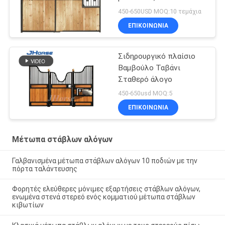
ιππικά μέτωπα στάβλων
450-650USD MOQ:10 τεμάχια
σιταποθηκών αλόγων
ΕΠΙΚΟΙΝΩΝΙΑ
Σιδηρουργικό πλαίσιο
Βαμβούλο Ταβάνι
Σταθερό άλογο
450-650usd MOQ:5
ΕΠΙΚΟΙΝΩΝΙΑ
Μέτωπα στάβλων αλόγων
Γαλβανισμένα μέτωπα στάβλων αλόγων 10 ποδιών με την
πόρτα ταλάντευσης
Φορητές ελεύθερες μόνιμες εξαρτήσεις στάβλων αλόγων,
ενωμένα στενά στερεό ενός κομματιού μέτωπα στάβλων
κιβωτίων