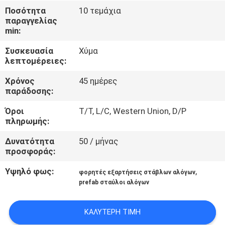
ΈΛΕΓΧΟΣ
Ποσότητα
10 τεμάχια
παραγγελίας
min:
ΜΑΣ
Συσκευασία
Χύμα
ΕΛΆΤΕ
λεπτομέρειες:
ΣΕ
Χρόνος
45 ημέρες
ΕΠΑΦΉ
παράδοσης:
ΜΕ
Όροι
T/T, L/C, Western Union, D/P
πληρωμής:
ΖΗΤΉΣΤΕ
Δυνατότητα
50 / μήνας
προσφοράς:
ΈΝΑ
ΑΠΌΣΠΑΣΜΑ
Υψηλό φως:
,
φορητές εξαρτήσεις στάβλων αλόγων
prefab σταύλοι αλόγων
SITEMAP
ΚΑΛΎΤΕΡΗ ΤΙΜΉ