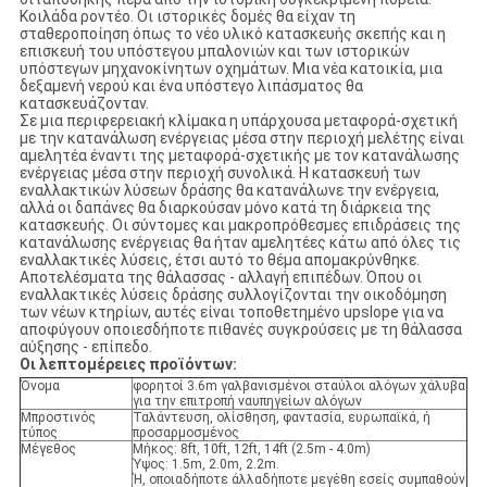
Κοιλάδα ροντέο. Οι ιστορικές δομές θα είχαν τη
σταθεροποίηση όπως το νέο υλικό κατασκευής σκεπής και η
επισκευή του υπόστεγου μπαλονιών και των ιστορικών
υπόστεγων μηχανοκίνητων οχημάτων. Μια νέα κατοικία, μια
δεξαμενή νερού και ένα υπόστεγο λιπάσματος θα
κατασκευάζονταν.
Σε μια περιφερειακή κλίμακα η υπάρχουσα μεταφορά-σχετική
με την κατανάλωση ενέργειας μέσα στην περιοχή μελέτης είναι
αμελητέα έναντι της μεταφορά-σχετικής με τον κατανάλωσης
ενέργειας μέσα στην περιοχή συνολικά. Η κατασκευή των
εναλλακτικών λύσεων δράσης θα κατανάλωνε την ενέργεια,
αλλά οι δαπάνες θα διαρκούσαν μόνο κατά τη διάρκεια της
κατασκευής. Οι σύντομες και μακροπρόθεσμες επιδράσεις της
κατανάλωσης ενέργειας θα ήταν αμελητέες κάτω από όλες τις
εναλλακτικές λύσεις, έτσι αυτό το θέμα απομακρύνθηκε.
Αποτελέσματα της θάλασσας - αλλαγή επιπέδων. Όπου οι
εναλλακτικές λύσεις δράσης συλλογίζονται την οικοδόμηση
των νέων κτηρίων, αυτές είναι τοποθετημένο upslope για να
αποφύγουν οποιεσδήποτε πιθανές συγκρούσεις με τη θάλασσα
αύξησης - επίπεδο.
Οι λεπτομέρειες προϊόντων:
Όνομα
φορητοί 3.6m γαλβανισμένοι σταύλοι αλόγων χάλυβα
για την επιτροπή ναυπηγείων αλόγων
Μπροστινός
Ταλάντευση, ολίσθηση, φαντασία, ευρωπαϊκά, ή
τύπος
προσαρμοσμένος
Μέγεθος
Μήκος: 8ft, 10ft, 12ft, 14ft (2.5m - 4.0m)
Ύψος: 1.5m, 2.0m, 2.2m.
Ή, οποιαδήποτε άλλαδήποτε μεγέθη εσείς συμπαθούν