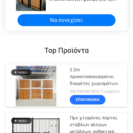
επιτροπή ναυπηγείων αλόγων
Να συνεχίσει
Top Προϊόντα
2.2m
προκατασκευασμένοι
διαιρέτες χωρισμάτων
δευτερεύουσας
450-650USD MOQ:1 κομμάτια
επιτροπής μετώπων
ΕΠΙΚΟΙΝΩΝΙΑ
στάβλων αλόγων 10ft
12ft
Προ χτισμένες πόρτες
στάβλων αλόγων
μετάλλων, ανθεκτικά