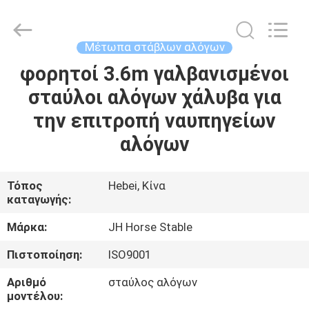
donwel
metal
products
co.,
ltd..
Μέτωπα στάβλων αλόγων
All
Rights
φορητοί 3.6m γαλβανισμένοι
ΣΠΊΤΙ
Reserved.
σταύλοι αλόγων χάλυβα για
ΠΡΟΪΌΝΤΑ
την επιτροπή ναυπηγείων
αλόγων
ΠΕΡΊΠΟΥ
ΕΜΕΊΣ
Τόπος
Hebei, Κίνα
καταγωγής:
ΓΎΡΟΣ
Μάρκα:
JH Horse Stable
ΕΡΓΟΣΤΑΣΊΩΝ
Πιστοποίηση:
ISO9001
Αριθμό
σταύλος αλόγων
ΠΟΙΟΤΙΚΌΣ
μοντέλου: