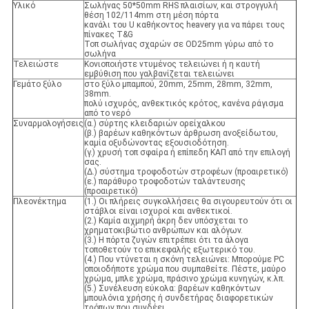
Υλικό
Σωλήνας 50*50mm RHS πλαισίων, και στρογγυλή
θέση 102/114mm στη μέση πόρτα
κανάλι του U καθήκοντος heavery για να πάρει τους
πίνακες T&G
Τοπ σωλήνας σχαρών σε OD25mm γύρω από το
σωλήνα
Τελειώστε
Κονιοποιήστε ντυμένος τελειώνει ή η καυτή
εμβύθιση που γαλβανίζεται τελειώνει
Γεμάτο ξύλο
στο ξύλο μπαμπού, 20mm, 25mm, 28mm, 32mm,
38mm.
πολύ ισχυρός, ανθεκτικός κρότος, κανένα ράγισμα
από το νερό
Συναρμολογήσεις
(α.) σύρτης κλειδαριών ορείχαλκου
(β.) βαρέων καθηκόντων άρθρωση ανοξείδωτου,
καμία οξυδώνοντας εξουσιοδότηση.
(γ.) χρυσή τοπ σφαίρα ή επίπεδη ΚΑΠ από την επιλογή
σας.
(Δ.) σύστημα τροφοδοτών στροφέων (προαιρετικό)
(ε.) παράθυρο τροφοδοτών ταλάντευσης
(προαιρετικό)
Πλεονέκτημα
(1.) Οι πλήρεις συγκολλήσεις θα σιγουρευτούν ότι οι
στάβλοι είναι ισχυροί και ανθεκτικοί.
(2.) Καμία αιχμηρή άκρη δεν υπόσχεται το
χρηματοκιβώτιο ανθρώπων και αλόγων.
(3.) Η πόρτα ζυγών επιτρέπει ότι τα άλογα
τοποθετούν το επικεφαλής εξωτερικό του.
(4.) Που ντύνεται η σκόνη τελειώνει: Μπορούμε PC
οποιοδήποτε χρώμα που συμπαθείτε. Πέστε, μαύρο
χρώμα, μπλε χρώμα, πράσινο χρώμα κυνηγών, κ.λπ.
(5.) Συνέλευση εύκολα: βαρέων καθηκόντων
μπουλόνια χρήσης ή συνδετήρας διαφορετικών
τρόπων που συνδέει.