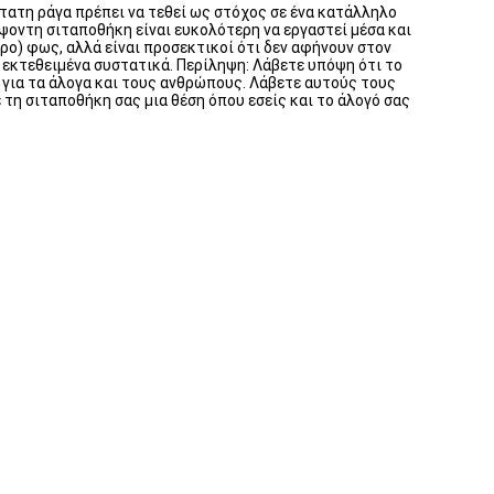
τώτατη ράγα πρέπει να τεθεί ως στόχος σε ένα κατάλληλο
ψοντη σιταποθήκη είναι ευκολότερη να εργαστεί μέσα και
ρο) φως, αλλά είναι προσεκτικοί ότι δεν αφήνουν στον
 εκτεθειμένα συστατικά. Περίληψη: Λάβετε υπόψη ότι το
η για τα άλογα και τους ανθρώπους. Λάβετε αυτούς τους
 τη σιταποθήκη σας μια θέση όπου εσείς και το άλογό σας