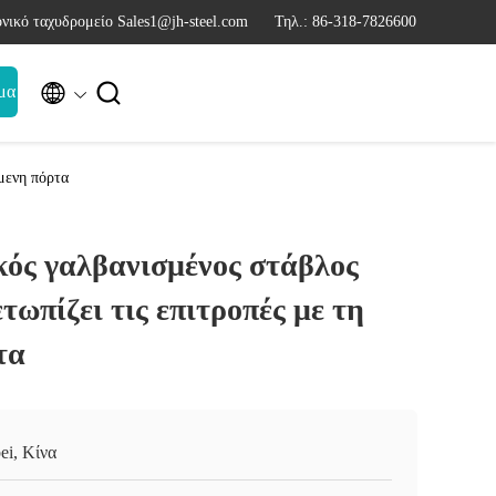
νικό ταχυδρομείο Sales1@jh-steel.com
Τηλ.: 86-318-7826600


μα
μενη πόρτα
ός γαλβανισμένος στάβλος
τωπίζει τις επιτροπές με τη
τα
ei, Κίνα