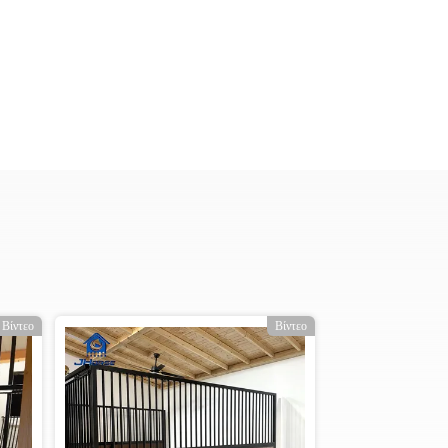
Βίντεο
Βίντεο