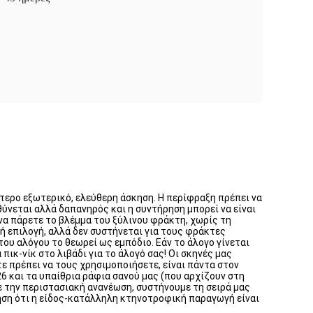
ότερο εξωτερικό, ελεύθερη άσκηση. Η περίφραξη πρέπει να
υθύνεται αλλά δαπανηρός και η συντήρηση μπορεί να είναι
 να πάρετε το βλέμμα του ξύλινου φράκτη, χωρίς τη
ή επιλογή, αλλά δεν συστήνεται για τους φράκτες
ου αλόγου το θεωρεί ως εμπόδιο. Εάν το άλογο γίνεται
πικ-νίκ στο λιβάδι για το άλογό σας! Οι σκηνές μας
 πρέπει να τους χρησιμοποιήσετε, είναι πάντα στον
6 και τα υπαίθρια ράφια σανού μας (που αρχίζουν στη
με την περιστασιακή ανανέωση, συστήνουμε τη σειρά μας
θηση ότι η είδος-κατάλληλη κτηνοτροφική παραγωγή είναι