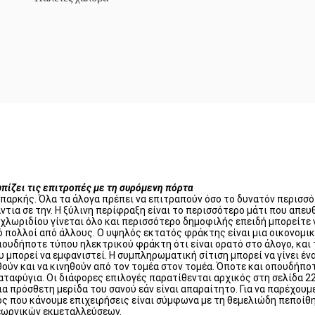
ίζει τις επιτροπές με τη συρόμενη πόρτα
επαρκής. Όλα τα άλογα πρέπει να επιτραπούν όσο το δυνατόν περισσ
άντια σε την. Η ξύλινη περίφραξη είναι το περισσότερο μάτι που απε
υ χλωριδίου γίνεται όλο και περισσότερο δημοφιλής επειδή μπορείτε
ό πολλοί από άλλους. Ο υψηλός εκτατός φράκτης είναι μια οικονομικ
ιουδήποτε τύπου ηλεκτρικού φράκτη ότι είναι ορατό στο άλογο, και τ
 μπορεί να εμφανιστεί. Η συμπληρωματική σίτιση μπορεί να γίνει ένα 
ύν και να κινηθούν από τον τομέα στον τομέα. Όποτε και οπουδήποτε
ταφύγια. Οι διάφορες επιλογές παρατίθενται αρχικός στη σελίδα 22
ια πρόσθετη μερίδα του σανού εάν είναι απαραίτητο. Για να παρέχου
πος που κάνουμε επιχειρήσεις είναι σύμφωνα με τη θεμελιώδη πεποί
εωργικών εκμεταλλεύσεων.