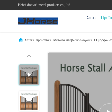
Hebei donwel metal products co., ltd.
Σπίτι
Προϊό
Σπίτι
>
προϊόντα
>
Μέτωπα στάβλων αλόγων
>
Ο μορφωματι