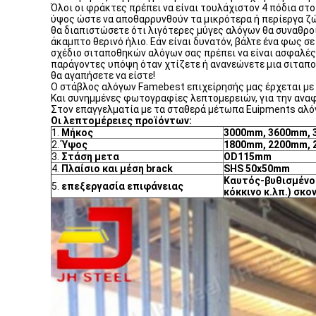
Όλοι οι φράκτες πρέπει να είναι τουλάχιστον 4 πόδια στο
ύψος ώστε να αποθαρρυνθούν τα μικρότερα ή περίεργα ζώ
θα διαπιστώσετε ότι λιγότερες μύγες αλόγων θα συναθροι
άκαμπτο θερινό ήλιο. Εάν είναι δυνατόν, βάλτε ένα φως 
σχέδιο σιταποθηκών αλόγων σας πρέπει να είναι ασφαλές,
παράγοντες υπόψη όταν χτίζετε ή ανανεώνετε μια σιταποθ
θα αγαπήσετε να είστε!
Ο στάβλος αλόγων Famebest επιχείρησής μας έρχεται με 
Και συνημμένες φωτογραφίες λεπτομερειών, για την ανα
Στον επαγγελματία με τα σταθερά μέτωπα Euipments αλό
Οι λεπτομέρειες προϊόντων:
1.
Μήκος
3000mm, 3600mm, 
2.
Ύψος
1800mm, 2200mm,
3.
Στάση μετα
OD115mm
4.
Πλαίσιο και μέση brack
SHS 50x50mm
Καυτός-βυθισμένο 
5.
επεξεργασία επιφάνειας
κόκκινο κ.λπ.) σκο