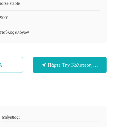
orse stable
9001
σταύλος αλόγων
Α
Πάρτε Την Καλύτερη Τιμή
Μέγεθος: