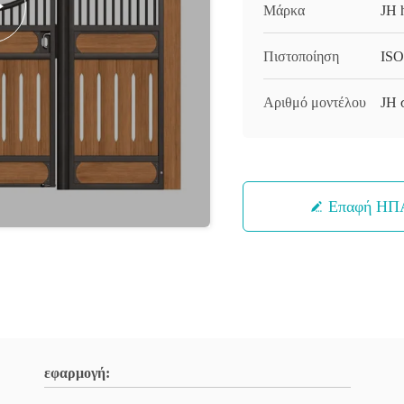
Μάρκα
JH h
Πιστοποίηση
ISO
Αριθμό μοντέλου
JH 
Επαφή ΗΠ
εφαρμογή: