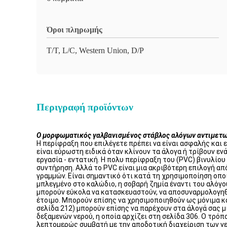
Όροι πληρωμής
T/T, L/C, Western Union, D/P
Περιγραφή προϊόντων
Ο μορφωματικός γαλβανισμένος στάβλος αλόγων αντιμετωπ
Η περίφραξη που επιλέγετε πρέπει να είναι ασφαλής και 
είναι εύρωστη ειδικά όταν κλίνουν τα άλογα ή τρίβουν εν
εργασία - εντατική. Η πολυ περίφραξη του (PVC) βινυλίο
συντήρηση. Αλλά το PVC είναι μια ακριβότερη επιλογή απ
γραμμών. Είναι σημαντικό ότι κατά τη χρησιμοποίηση οπο
μπλεγμένο στο καλώδιο, η σοβαρή ζημία έναντι του αλόγου
μπορούν εύκολα να κατασκευαστούν, να αποσυναρμολογηθο
έτοιμο. Μπορούν επίσης να χρησιμοποιηθούν ως μόνιμα κα
σελίδα 212) μπορούν επίσης να παρέχουν στα άλογά σας μ
δεξαμενών νερού, η οποία αρχίζει στη σελίδα 306. Ο τρό
λεπτομερώς συμβατή με την αποδοτική διαχείριση των γ