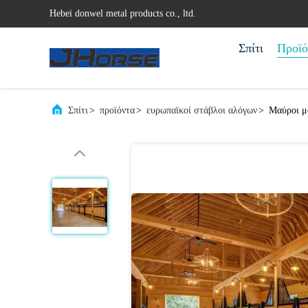
Hebei donwel metal products co., ltd.
Σπίτι
Προϊό
Σπίτι
>
προϊόντα
>
ευρωπαϊκοί στάβλοι αλόγων
>
Μαύροι μα