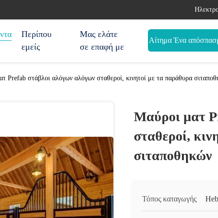
Ηλεκτρο
ντα
Περίπου
Μας ελάτε
Αίτημα Ένα απόσπασ
εμείς
σε επαφή με
τ Prefab στάβλοι αλόγων αλόγων σταθεροί, κινητοί με τα παράθυρα σιταπο
Μαύροι ματ P
σταθεροί, κιν
σιταποθηκών
Τόπος καταγωγής
Heb