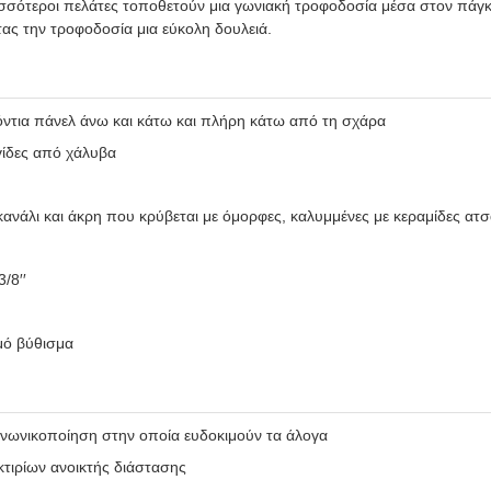
σότεροι πελάτες τοποθετούν μια γωνιακή τροφοδοσία μέσα στον πάγκο
ας την τροφοδοσία μια εύκολη δουλειά.
όντια πάνελ άνω και κάτω και πλήρη κάτω από τη σχάρα
γίδες από χάλυβα
ανάλι και άκρη που κρύβεται με όμορφες, καλυμμένες με κεραμίδες ατσ
/8′′
μό βύθισμα
οινωνικοποίηση στην οποία ευδοκιμούν τα άλογα
κτιρίων ανοικτής διάστασης