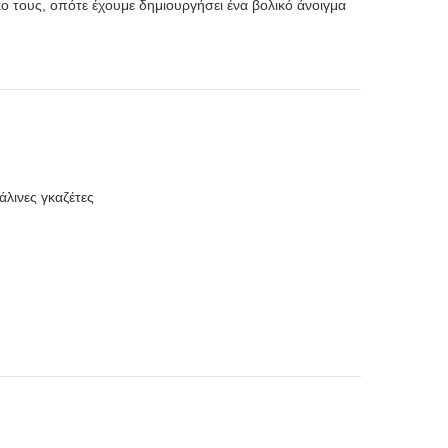
 τους, οπότε έχουμε δημιουργήσει ένα βολικό άνοιγμα
άλινες γκαζέτες