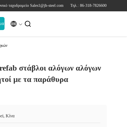
νικό ταχυδρομείο Sales1@jh-steel.com
Τηλ.: 86-318-7826600


μα
θηκών
refab στάβλοι αλόγων αλόγων
ητοί με τα παράθυρα
ei, Κίνα