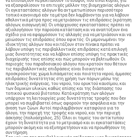
να επιδιώξουν να βελτιώσουν το έδαφος που είναι κύριες για
να εξασφαλίσουν το επιτυχές μέλλον της βιομηχανίας αλόγων.
Οι εγκαταστάσεις αλόγων θα αντιμετωπίσουν περισσότερο
τοπικό κανονισμό εάν τα μέτρα δεν λαμβάνονται για να λάβουν
εθελοντικά μέτρα προς να μετριάσουν τις επιδράσεις (κράτηση
αλόγων, εισαγωγή iiii). Οι υπάρχουσες εγκαταστάσεις πρέπει να
αξιολογήσουν την παρούσα κατάσταση και να αναπτύξουν ένα
σχέδιο για να εφαρμόσουν τις αλλαγές για να μετριάσουν και να
μειώσουν τις επιδράσεις όπου εφικτός. Οι μεμονωμένοι την
ιδιοκτήτες αλόγων που κοιτάζουν στον πίνακα πρέπει να
λάβουν υπόψη τις περιβαλλοντικές επιδράσεις κατά επιλογή
μιας δυνατότητας και να λάβουν επίσης υπόψη τις πρακτικές
διαχείρισής τους επίσης και πώς μπορούν να βελτιωθούν. Οι
περιοχές του παραδοσιακού αλόγου που κρατούν που θέτουν
τις περιβαλλοντικές επιδράσεις είναι διοικητικό
προσκρούοντας χώμα λιπάσματος και ποιότητα νερού, έμμεσες
επιδράσεις δυνατότητας στη χρήση των πόρων μέσω της
ηλεκτρικής ενέργειας, του νερού, του ορυκτού καυσίμου, και
των δομικών υλικών, καθώς επίσης και της διάσπασης του
τοπικού φυσικού βιότοπου. Κατά κράτηση των αλόγων
υπάρχουν τη λειτουργίες μιας δυνατότητας τροφής που δεν
μπορεί να συμβιβαστεί όπως αφορούν την ασφάλεια και την
άνεση των ζώων. Αυτοί περιλαμβάνουν: καταφύγιο για το
άλογο, την παροχή της τροφής και νερού, και την περιοχή
άσκησης (πολυάσχολος, 25). Όλοι οι τομείς του αντίκτυπου
έχουν τη δυνατότητα για το μετριασμό και οι εγκαταστάσεις
μπορούν ακόμη και να εξυπηρετήσουν και να προωθήσουν τη
συντήρηση.