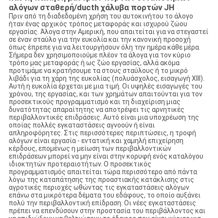
αλόγων σταθερή/ducth χάλυβα πορτών JH
Πριν από τη διαδεδομένη χρήση του αυτοκινήτου το άλογο
ήταν ένας αρχικός τρόπος μεταφοράς και ισχυρού ζώου
εργασίας. Άλογα στην Αμερική, που απαιτείται για να στεγαστεί
σε έναν σταύλο για την ευκολία και την κανονική προσοχή
όπως έπρεπε για να λειτουργήσουν όλη την ημέρα κάθε μέρα.
Σήμερα δεν χρησιμοποιούμε πλέον τα άλογα για τον κύριο
τρόπο μας μεταφοράς ή ως ζώο εργασίας, αλλά ακόμα
προτιμάμε να κρατήσουμε τα στους σταύλους ή το μικρό
λιβάδι για τη χάρη της ευκολίας (πολυάσχολος, εισαγωγή ΧΙΙΙ).
Αυτή η ευκολία έρχεται με μια τιμή. Οι υψηλές εισαγωγές του
χρόνου, της εργασίας, και των χρημάτων απαιτούνται για τον
προσεκτικούς προγραμματισμό και τη διαχείριση μιας
δυνατότητας απαραίτητης να αποτρέψει τις αρνητικές
περιβαλλοντικές επιδράσεις. Αυτό είναι μια υποχρέωση της
οποίας πολλές εγκαταστάσεις αγνοούν ή είναι
απληροφόρητες. Στις περισσότερες περιπτώσεις, η τροφή
αλόγων είναι εργασία - εντατική και χαμηλή επιχείρηση
κέρδους, επομένως η μείωση των περιβαλλοντικών
επιδράσεων μπορεί να μην είναι στην κορυφή ενός καταλόγου
ιδιοκτητών προτεραιοτήτων. Ο προσεκτικός
προγραμματισμός απαιτείται τώρα περισσότερο από πάντα
λόγω της καταπάτησης της προαστιακής κατάκλισης στις
αγροτικές περιοχές ωθώντας τις εγκαταστάσεις αλόγων
επάνω στα μικρότερα δέματα του εδάφους, το οποίο αυξάνει
πολύ την περιβαλλοντική επίδραση. Οι νέες εγκαταστάσεις
πρέπει να επενδύσουν στην προστασία του περιβάλλοντος και