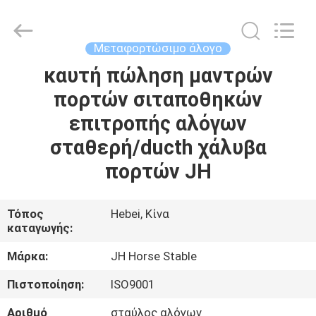
donwel
metal
products
co.,
ltd..
Μεταφορτώσιμο άλογο
All
Rights
καυτή πώληση μαντρών
ΣΠΊΤΙ
Reserved.
πορτών σιταποθηκών
ΠΡΟΪΌΝΤΑ
επιτροπής αλόγων
σταθερή/ducth χάλυβα
ΠΕΡΊΠΟΥ
πορτών JH
ΕΜΕΊΣ
Τόπος
Hebei, Κίνα
καταγωγής:
ΓΎΡΟΣ
ΕΡΓΟΣΤΑΣΊΩΝ
Μάρκα:
JH Horse Stable
Πιστοποίηση:
ISO9001
ΠΟΙΟΤΙΚΌΣ
Αριθμό
σταύλος αλόγων