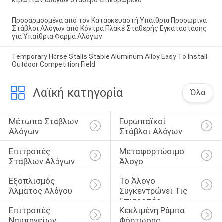
κιβωτίων αλόγων σταθερό επικυρωμένο
Προσαρμοσμένα από τον Κατασκευαστή Υπαίθρια Προσωρινά
Στάβλοι Αλόγων από Κόντρα Πλακέ Σταθερής Εγκατάστασης
για Υπαίθρια Φάρμα Αλόγων
Temporary Horse Stalls Stable Aluminum Alloy Easy To Install
Outdoor Competition Field
Λαϊκή κατηγορία
Όλα
Μέτωπα Στάβλων 
Ευρωπαϊκοί 
Αλόγων
Στάβλοι Αλόγων
Επιτροπές 
Μεταφορτώσιμο 
Στάβλων Αλόγων
Άλογο
Εξοπλισμός 
Το Άλογο 
Άλματος Αλόγου
Συγκεντρώνει Τις 
Επιτροπές
Επιτροπές 
Κεκλιμένη Ράμπα 
Ναυπηγείων 
Φόρτωσης 