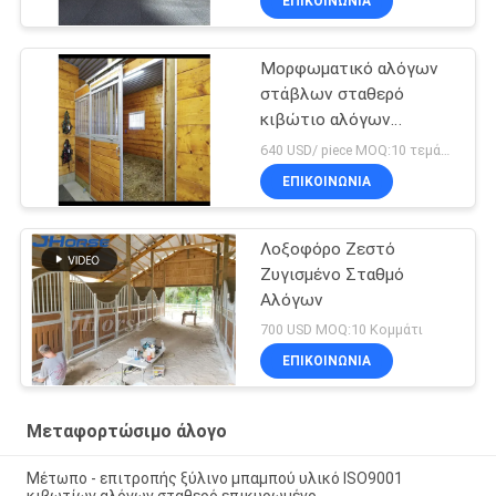
ΕΠΙΚΟΙΝΩΝΙΑ
Μορφωματικό αλόγων
στάβλων σταθερό
κιβώτιο αλόγων
εξαρτήσεων αερισμένο
640 USD/ piece MOQ:10 τεμάχια
πλευρά με τη μακράς
ΕΠΙΚΟΙΝΩΝΙΑ
διαρκείας συρόμενη
πόρτα
Λοξοφόρο Ζεστό
Ζυγισμένο Σταθμό
Αλόγων
700 USD MOQ:10 Κομμάτι
ΕΠΙΚΟΙΝΩΝΙΑ
Μεταφορτώσιμο άλογο
Μέτωπο - επιτροπής ξύλινο μπαμπού υλικό ISO9001