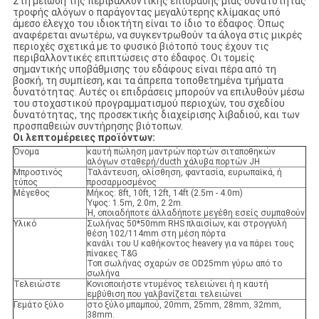
Στη μείωση της περιβαλλοντικής επίδρασης μιας δυνατότητας
τροφής αλόγων ο παράγοντας μεγαλύτερης κλίμακας υπό
άμεσο έλεγχο του ιδιοκτήτη είναι το ίδιο το έδαφος. Όπως
αναφέρεται ανωτέρω, να συγκεντρωθούν τα άλογα στις μικρές
περιοχές σχετικά με το φυσικό βιότοπό τους έχουν τις
περιβαλλοντικές επιπτώσεις στο έδαφος. Οι τομείς
σημαντικής υποβάθμισης του εδάφους είναι πέρα από τη
βοσκή, τη συμπίεση, και τα άπρεπα τοποθετημένα τμήματα
δυνατότητας. Αυτές οι επιδράσεις μπορούν να επιλυθούν μέσω
του στοχαστικού προγραμματισμού περιοχών, του σχεδίου
δυνατότητας, της προσεκτικής διαχείρισης λιβαδιού, και των
προσπαθειών συντήρησης βιότοπων.
Οι λεπτομέρειες προϊόντων:
Όνομα
καυτή πώληση μαντρών πορτών σιταποθηκών
αλόγων σταθερή/ducth χάλυβα πορτών JH
Μπροστινός
Ταλάντευση, ολίσθηση, φαντασία, ευρωπαϊκά, ή
τύπος
προσαρμοσμένος
Μέγεθος
Μήκος: 8ft, 10ft, 12ft, 14ft (2.5m - 4.0m)
Ύψος: 1.5m, 2.0m, 2.2m.
Ή, οποιαδήποτε άλλαδήποτε μεγέθη εσείς συμπαθούν
Υλικό
Σωλήνας 50*50mm RHS πλαισίων, και στρογγυλή
θέση 102/114mm στη μέση πόρτα
κανάλι του U καθήκοντος heavery για να πάρει τους
πίνακες T&G
Τοπ σωλήνας σχαρών σε OD25mm γύρω από το
σωλήνα
Τελειώστε
Κονιοποιήστε ντυμένος τελειώνει ή η καυτή
εμβύθιση που γαλβανίζεται τελειώνει
Γεμάτο ξύλο
στο ξύλο μπαμπού, 20mm, 25mm, 28mm, 32mm,
38mm.