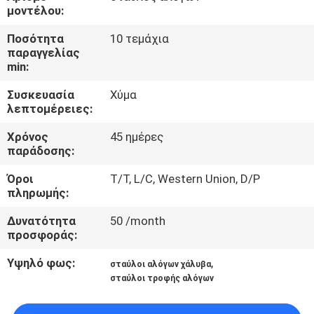
ΈΛΕΓΧΟΣ
μοντέλου:
Ποσότητα
10 τεμάχια
ΜΑΣ
παραγγελίας
min:
ΕΛΆΤΕ
Συσκευασία
Χύμα
ΣΕ
λεπτομέρειες:
ΕΠΑΦΉ
Χρόνος
45 ημέρες
ΜΕ
παράδοσης:
Όροι
T/T, L/C, Western Union, D/P
ΖΗΤΉΣΤΕ
πληρωμής:
ΈΝΑ
Δυνατότητα
50 /month
προσφοράς:
ΑΠΌΣΠΑΣΜΑ
Υψηλό φως:
,
σταύλοι αλόγων χάλυβα
σταύλοι τροφής αλόγων
SITEMAP