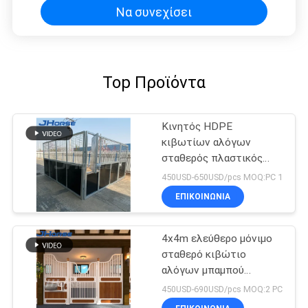
Να συνεχίσει
Top Προϊόντα
Κινητός HDPE
κιβωτίων αλόγων
σταθερός πλαστικός
προσωρινός εύκολος να
450USD-650USD/pcs MOQ:PC 1
εγκαταστήσει με τη
ΕΠΙΚΟΙΝΩΝΙΑ
στέγη
4x4m ελεύθερο μόνιμο
σταθερό κιβώτιο
αλόγων μπαμπού
μορφωματικό που
450USD-690USD/pcs MOQ:2 PC
προκατασκευάζεται