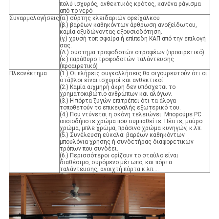
πολύ ισχυρός, ανθεκτικός κρότος, κανένα ράγισμα
από το νερό
Συναρμολογήσεις
(α.) σύρτης κλειδαριών ορείχαλκου
(β.) βαρέων καθηκόντων άρθρωση ανοξείδωτου,
καμία οξυδώνοντας εξουσιοδότηση.
(γ.) χρυσή τοπ σφαίρα ή επίπεδη ΚΑΠ από την επιλογή
σας.
(Δ.) σύστημα τροφοδοτών στροφέων (προαιρετικό)
(ε.) παράθυρο τροφοδοτών ταλάντευσης
(προαιρετικό)
Πλεονέκτημα
(1.) Οι πλήρεις συγκολλήσεις θα σιγουρευτούν ότι οι
στάβλοι είναι ισχυροί και ανθεκτικοί.
(2.) Καμία αιχμηρή άκρη δεν υπόσχεται το
χρηματοκιβώτιο ανθρώπων και αλόγων.
(3.) Η πόρτα ζυγών επιτρέπει ότι τα άλογα
τοποθετούν το επικεφαλής εξωτερικό του.
(4.) Που ντύνεται η σκόνη τελειώνει: Μπορούμε PC
οποιοδήποτε χρώμα που συμπαθείτε. Πέστε, μαύρο
χρώμα, μπλε χρώμα, πράσινο χρώμα κυνηγών, κ.λπ.
(5.) Συνέλευση εύκολα: βαρέων καθηκόντων
μπουλόνια χρήσης ή συνδετήρας διαφορετικών
τρόπων που συνδέει.
(6.) Περισσότεροι ορίζουν το σταύλο είναι
διαθέσιμο, συρόμενο μέτωπο, και πόρτα
ταλάντευσης, ανοιχτή πόρτα κ.λπ….