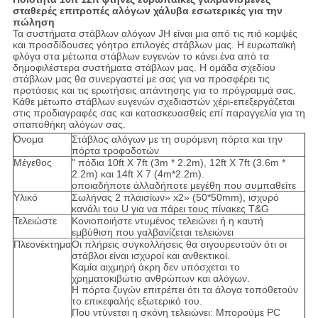
σταθερές επιτροπές αλόγων χάλυβα εσωτερικές για την
πώληση
Τα συστήματα στάβλων αλόγων JH είναι μια από τις πιό κομψές
και προσδίδουσες γόητρο επιλογές στάβλων μας. Η ευρωπαϊκή
φλόγα στα μέτωπα στάβλων ευγενών το κάνει ένα από τα
δημοφιλέστερα συστήματα στάβλων μας. Η ομάδα σχεδίου
στάβλων μας θα συνεργαστεί με σας για να προσφέρει τις
προτάσεις και τις ερωτήσεις απάντησης για το πρόγραμμά σας.
Κάθε μέτωπο στάβλων ευγενών σχεδιαστών χέρι-επεξεργάζεται
στις προδιαγραφές σας και κατασκευασθείς επί παραγγελία για τη
σιταποθήκη αλόγων σας.
Όνομα
Στάβλος αλόγων με τη συρόμενη πόρτα και την
πόρτα τροφοδοτών
Μέγεθος
" πόδια 10ft X 7ft (3m * 2.2m), 12ft X 7ft (3.6m *
2.2m) και 14ft X 7 (4m*2.2m).
οποιαδήποτε άλλαδήποτε μεγέθη που συμπαθείτε
Υλικό
Σωλήνας 2 πλαισίων» x2» (50*50mm), ισχυρό
κανάλι του U για να πάρει τους πίνακες T&G
Τελειώστε
Κονιοποιήστε ντυμένος τελειώνει ή η καυτή
εμβύθιση που γαλβανίζεται τελειώνει
Πλεονέκτημα
Οι πλήρεις συγκολλήσεις θα σιγουρευτούν ότι οι
στάβλοι είναι ισχυροί και ανθεκτικοί.
Καμία αιχμηρή άκρη δεν υπόσχεται το
χρηματοκιβώτιο ανθρώπων και αλόγων.
Η πόρτα ζυγών επιτρέπει ότι τα άλογα τοποθετούν
το επικεφαλής εξωτερικό του.
Που ντύνεται η σκόνη τελειώνει: Μπορούμε PC