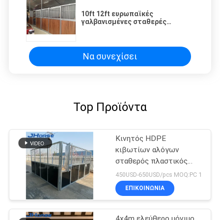
10ft 12ft ευρωπαϊκές
γαλβανισμένες σταθερές
επιτροπές αλόγων χάλυβα
εσωτερικές ανοξείδωτες
Να συνεχίσει
Top Προϊόντα
Κινητός HDPE
κιβωτίων αλόγων
σταθερός πλαστικός
προσωρινός εύκολος να
450USD-650USD/pcs MOQ:PC 1
εγκαταστήσει με τη
ΕΠΙΚΟΙΝΩΝΙΑ
στέγη
4x4m ελεύθερο μόνιμο