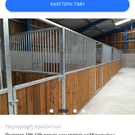
ΚΑΛΎΤΕΡΗ ΤΙΜΉ
ΠΟΛΙΤΙΚΉ
ΜΥΣΤΙΚΌΤΗΤΑΣ
Περιγραφή προϊόντων
Ποιότητα 10ft 12ft φτηνές ευρωπαϊκές γαλβανισμένες