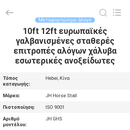
donwel
metal
products
co.,
ltd..
Μεταφορτώσιμο άλογο
All
Rights
10ft 12ft ευρωπαϊκές
ΣΠΊΤΙ
Reserved.
γαλβανισμένες σταθερές
ΠΡΟΪΌΝΤΑ
επιτροπές αλόγων χάλυβα
εσωτερικές ανοξείδωτες
ΠΕΡΊΠΟΥ
ΕΜΕΊΣ
Τόπος
Hebei, Κίνα
καταγωγής:
ΓΎΡΟΣ
Μάρκα:
JH Horse Stall
ΕΡΓΟΣΤΑΣΊΩΝ
Πιστοποίηση:
ISO 9001
Αριθμό
JH GHS
ΠΟΙΟΤΙΚΌΣ
μοντέλου: