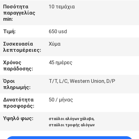
ΈΛΕΓΧΟΣ
Ποσότητα
10 τεμάχια
παραγγελίας
min:
ΜΑΣ
Τιμή:
650 usd
ΕΛΆΤΕ
ΣΕ
Συσκευασία
Χύμα
λεπτομέρειες:
ΕΠΑΦΉ
Χρόνος
45 ημέρες
ΜΕ
παράδοσης:
Όροι
T/T, L/C, Western Union, D/P
ΖΗΤΉΣΤΕ
πληρωμής:
ΈΝΑ
Δυνατότητα
50 / μήνας
ΑΠΌΣΠΑΣΜΑ
προσφοράς:
Υψηλό φως:
,
σταύλοι αλόγων χάλυβα
SITEMAP
σταύλοι τροφής αλόγων