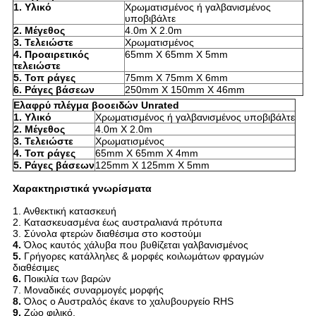
1. Υλικό
Χρωματισμένος ή γαλβανισμένος
υποβιβάλτε
2. Μέγεθος
4.0m X 2.0m
3. Τελειώστε
Χρωματισμένος
4. Προαιρετικός
65mm X 65mm X 5mm
τελειώστε
5. Τοπ ράγες
75mm X 75mm X 6mm
6. Ράγες βάσεων
250mm X 150mm X 46mm
Ελαφρύ πλέγμα βοοειδών Unrated
1. Υλικό
Χρωματισμένος ή γαλβανισμένος υποβιβάλτε
2. Μέγεθος
4.0m X 2.0m
3. Τελειώστε
Χρωματισμένος
4. Τοπ ράγες
65mm X 65mm X 4mm
5. Ράγες βάσεων
125mm X 125mm X 5mm
Χαρακτηριστικά γνωρίσματα
1. Ανθεκτική κατασκευή
2. Κατασκευασμένα έως αυστραλιανά πρότυπα
3. Σύνολα φτερών διαθέσιμα στο κοστούμι
4.
Όλος καυτός χάλυβα που βυθίζεται γαλβανισμένος
5.
Γρήγορες κατάλληλες & μορφές κοιλωμάτων φραγμών
διαθέσιμες
6.
Ποικιλία των βαρών
7. Μοναδικές συναρμογές μορφής
8.
Όλος ο Αυστραλός έκανε το χαλυβουργείο RHS
9.
Ζώο φιλικό.