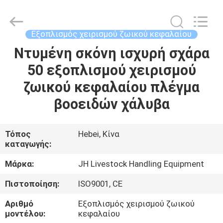
donwel
metal
products
co.,
ltd..
Εξοπλισμός χειρισμού ζωικού κεφαλαίου
All
Rights
Ντυμένη σκόνη ισχυρή σχάρα
ΣΠΊΤΙ
Reserved.
50 εξοπλισμού χειρισμού
ΠΡΟΪΌΝΤΑ
ζωικού κεφαλαίου πλέγμα
βοοειδών χάλυβα
ΠΕΡΊΠΟΥ
ΕΜΕΊΣ
Τόπος
Hebei, Κίνα
καταγωγής:
ΓΎΡΟΣ
Μάρκα:
JH Livestock Handling Equipment
ΕΡΓΟΣΤΑΣΊΩΝ
Πιστοποίηση:
ISO9001, CE
Αριθμό
Εξοπλισμός χειρισμού ζωικού
ΠΟΙΟΤΙΚΌΣ
μοντέλου:
κεφαλαίου