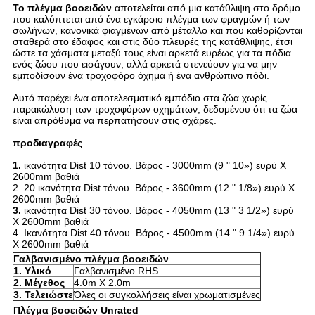
Το πλέγμα βοοειδών
αποτελείται από μια κατάθλιψη στο δρόμο
που καλύπτεται από ένα εγκάρσιο πλέγμα των φραγμών ή των
σωλήνων, κανονικά φιαγμένων από μέταλλο και που καθορίζονται
σταθερά στο έδαφος και στις δύο πλευρές της κατάθλιψης, έτσι
ώστε τα χάσματα μεταξύ τους είναι αρκετά ευρέως για τα πόδια
ενός ζώου που εισάγουν, αλλά αρκετά στενεύουν για να μην
εμποδίσουν ένα τροχοφόρο όχημα ή ένα ανθρώπινο πόδι.
Αυτό παρέχει ένα αποτελεσματικό εμπόδιο στα ζώα χωρίς
παρακώλυση των τροχοφόρων οχημάτων, δεδομένου ότι τα ζώα
είναι απρόθυμα να περπατήσουν στις σχάρες.
προδιαγραφές
1.
ικανότητα Dist 10 τόνου. Βάρος - 3000mm (9 " 10») ευρύ Χ
2600mm βαθιά
2. 20 ικανότητα Dist τόνου. Βάρος - 3600mm (12 " 1/8») ευρύ Χ
2600mm βαθιά
3.
ικανότητα Dist 30 τόνου. Βάρος - 4050mm (13 " 3 1/2») ευρύ
Χ 2600mm βαθιά
4. Ικανότητα Dist 40 τόνου. Βάρος - 4500mm (14 " 9 1/4») ευρύ
Χ 2600mm βαθιά
Γαλβανισμένο πλέγμα βοοειδών
1. Υλικό
Γαλβανισμένο RHS
2. Μέγεθος
4.0m X 2.0m
3. Τελειώστε
Όλες οι συγκολλήσεις είναι χρωματισμένες
Πλέγμα βοοειδών Unrated