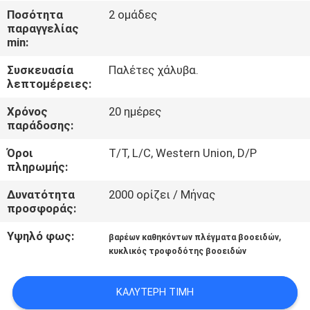
ΈΛΕΓΧΟΣ
Ποσότητα
2 ομάδες
παραγγελίας
min:
ΜΑΣ
Συσκευασία
Παλέτες χάλυβα.
ΕΛΆΤΕ
λεπτομέρειες:
ΣΕ
Χρόνος
20 ημέρες
ΕΠΑΦΉ
παράδοσης:
ΜΕ
Όροι
T/T, L/C, Western Union, D/P
πληρωμής:
ΖΗΤΉΣΤΕ
Δυνατότητα
2000 ορίζει / Μήνας
προσφοράς:
ΈΝΑ
ΑΠΌΣΠΑΣΜΑ
Υψηλό φως:
,
βαρέων καθηκόντων πλέγματα βοοειδών
κυκλικός τροφοδότης βοοειδών
SITEMAP
ΚΑΛΎΤΕΡΗ ΤΙΜΉ