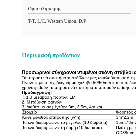
Όροι πληρωμής
T/T, L/C, Western Union, D/P
Περιγραφή προϊόντων
Προσωρινοί σύγχρονοι ντυμένοι σκόνη στάβλοι
Τα μπροστινά συστήματα στάβλων μας ωφελούνται από τη μα
Γίνοντες με το σχεδιάγραμμα χάλυβα 50/50mm και το πεύκο
χρονοτριβούν τα μπροστινά συστήματα μπορούν επίσης να έ
Προδιαγραφή:
1.
1.3 μετάβαση πορτών LM
2.
Μετάβαση φατνών
3. Διαθέσιμα σε μέγεθος 3m, 3.5m, 4m και
Στοιχείο
Φορητός 
Κάθε μέγεθος επιτροπής (w*h)
3m*2.2m
Το ένα διαμορφώνει το μέγεθος (10 δωμάτια)
15mL*3m
Το ένα διαμορφώνει τη δομή (10 δωμάτια)
Πλάτη με 
OD38mm