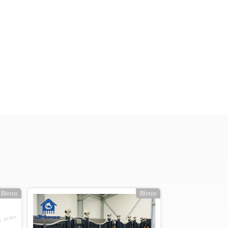
Βίντεο
Βίντεο