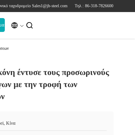
νικό ταχυδρομείο Sales1@jh-steel.com
Τηλ.: 86-318-7826600


μα
άσεων
κόνη έντυσε τους προσωρινούς
γων με την τροφή των
ων
ei, Κίνα