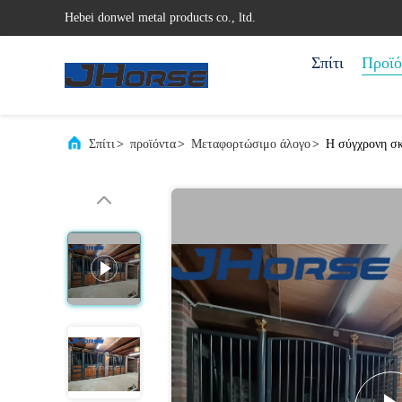
Hebei donwel metal products co., ltd.
Σπίτι
Προϊό
Σπίτι
>
προϊόντα
>
Μεταφορτώσιμο άλογο
>
Η σύγχρονη σκ