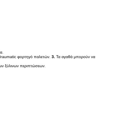
α.
hydraumatic φορτηγό παλετών.
3.
Τα αγαθά μπορούν να
των ξύλινων περιπτώσεων.