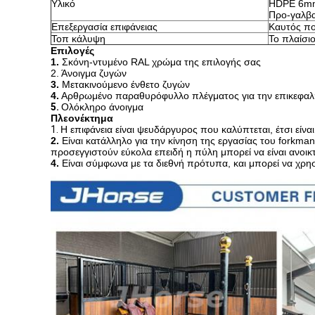
Υλικό
HDPE 6mm
Προ-γαλβα
Επεξεργασία επιφάνειας
Καυτός πο
Τοπ κάλυψη
Το πλαίσι
Επιλογές
1.
Σκόνη-ντυμένο RAL χρώμα της επιλογής σας
2. Άνοιγμα ζυγών
3.
Μετακινούμενο ένθετο ζυγών
4.
Αρθρωμένο παραθυρόφυλλο πλέγματος για την επικεφαλ
5.
Ολόκληρο άνοιγμα
Πλεονέκτημα
1.
Η επιφάνεια είναι ψευδάργυρος που καλύπτεται, έτσι είνα
2.
Είναι κατάλληλο για την κίνηση της εργασίας του forkma
προσεγγιστούν εύκολα επειδή η πύλη μπορεί να είναι ανοικ
4.
Είναι σύμφωνα με τα διεθνή πρότυπα, και μπορεί να χρη