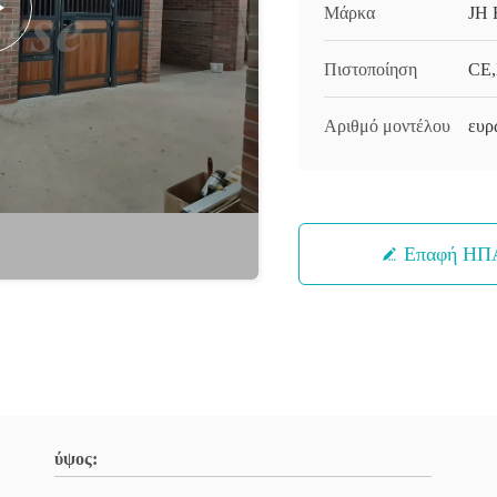
Μάρκα
JH 
Πιστοποίηση
CE,
Αριθμό μοντέλου
ευρ
Επαφή ΗΠ
ύψος: