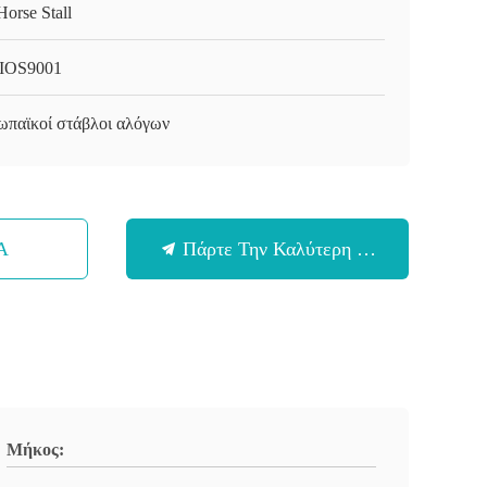
Horse Stall
IOS9001
ωπαϊκοί στάβλοι αλόγων
Α
Πάρτε Την Καλύτερη Τιμή
Μήκος: