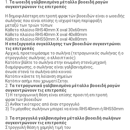
1.
Τα ωοειδή γαλβανισμένα μέταλλο βοοειδή ραγών
συγκεντρώνουν τις επιτροπές
Η δημοφιλέστερη επιτροπή φρακτών βοοειδών είναι ο ωοειδής
σωλήνας που είναι επίσης η ισχυρότερη περίφραξη
μεταξύ των τριών τύπων.
Κάθετο πλαίσιο RHS40mm Χ oval 30x60mm
Κάθετο πλαίσιο RHS40mm Χ oval 40x80mm
Κάθετο πλαίσιο RHS50mm Χ oval 40x80mm
Η επεξεργασία συγκόλλησης των βοοειδών συγκεντρώνει
τις επιτροπές
Αρχικά, προετοιμάσαμε το σωλήνα (τετραγωνικός σωλήνας ή ο
στρογγυλός σωλήνας, ο ελλειπτικός).
Κατόπιν βάλτε το σωλήνα στην ενωμένη στενά μηχανή
διαμόρφωσης, ο σωλήνας είναι γαλβανισμένος,
ένωσε στενά το σωλήνα από κοινού.
Κατόπιν κάνετε τη λείανση σημείων
Κατόπιν ασήμι που χρωματίζεται.
2.
Τα τετραγωνικά γαλβανισμένα μέταλλο βοοειδή ραγών
συγκεντρώνουν τις επιτροπές
1)
Η τετραγωνική θέση είναι επίσης προσιτή επιτροπή
φρακτών βοοειδών
2) Ανθεκτικότερος από έναν στρογγυλό
3) Το μέγεθος σωλήνων μπορεί να είναι RHS40mm ή RHS50mm
3.
Τα στρογγυλά γαλβανισμένα μέταλλο βοοειδή σωλήνων
συγκεντρώνουν τις επιτροπές
Στρογγυλή θέση η χαμηλή τιμή του