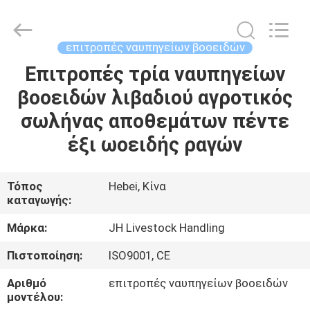
donwel
metal
products
co.,
ltd..
επιτροπές ναυπηγείων βοοειδών
All
Rights
Επιτροπές τρία ναυπηγείων
ΣΠΊΤΙ
Reserved.
βοοειδών λιβαδιού αγροτικός
ΠΡΟΪΌΝΤΑ
σωλήνας αποθεμάτων πέντε
έξι ωοειδής ραγών
ΠΕΡΊΠΟΥ
ΕΜΕΊΣ
Τόπος
Hebei, Κίνα
καταγωγής:
ΓΎΡΟΣ
Μάρκα:
JH Livestock Handling
ΕΡΓΟΣΤΑΣΊΩΝ
Πιστοποίηση:
ISO9001, CE
Αριθμό
επιτροπές ναυπηγείων βοοειδών
ΠΟΙΟΤΙΚΌΣ
μοντέλου: