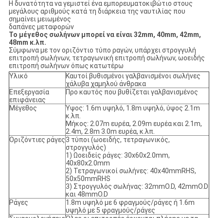
Η δυνατότητα να γεμιστεί ένα εμπορευματοκιβώτιο στους
μεγάλους αριθμούς κατά τη διάρκεια της ναυτιλίας που
σημαίνει μειωμένος
δαπάνες μεταφορών
Το μέγεθος σωλήνων μπορεί να είναι 32mm, 40mm, 42mm,
48mm κ.λπ.
Σύμφωνα με τον οριζόντιο τύπο ραγών, υπάρχει στρογγυλή
επιτροπή σωλήνων, τετραγωνική επιτροπή σωλήνων, ωοειδής
επιτροπή σωλήνων όπως κατωτέρω
Υλικό
Καυτοί βυθισμένοι γαλβανισμένοι σωλήνες
χάλυβα χαμηλού άνθρακα
Επεξεργασία
Προ καυτός που βυθίζεται γαλβανισμένος
επιφάνειας
Μέγεθος
Ύψος: 1.6m υψηλό, 1.8m υψηλό, ύψος 2.1m
κ.λπ.
Μήκος: 2.07m ευρέα, 2.09m ευρέα και 2.1m,
2.4m, 2.8m 3.0m ευρέα, κ.λπ.
Οριζόντιες ράγες
3 τύποι (ωοειδής, τετραγωνικός,
στρογγυλός)
1) Ωοειδείς ράγες: 30x60x2.0mm,
40x80x2.0mm
2) Τετραγωνικοί σωλήνες: 40x40mmRHS,
50x50mmRHS
3) Στρογγυλός σωλήνας: 32mmO.D, 42mmO.D
και 48mmO.D
Ράγες
1.8m υψηλό με 6 φραγμούς/ράγες ή 1.6m
υψηλό με 5 φραγμούς/ράγες