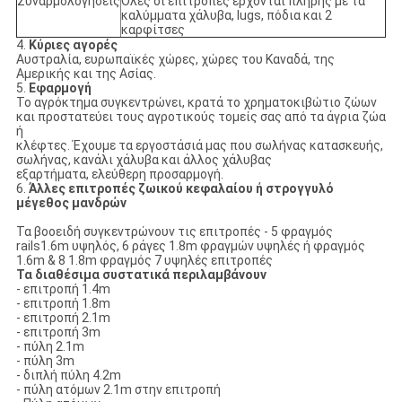
Συναρμολογήσεις
Όλες οι επιτροπές έρχονται πλήρης με τα
καλύμματα χάλυβα, lugs, πόδια και 2
καρφίτσες
4.
Κύριες αγορές
Αυστραλία, ευρωπαϊκές χώρες, χώρες του Καναδά, της
Αμερικής και της Ασίας.
5.
Εφαρμογή
Το αγρόκτημα συγκεντρώνει, κρατά το χρηματοκιβώτιο ζώων
και προστατεύει τους αγροτικούς τομείς σας από τα άγρια ζώα
ή
κλέφτες. Έχουμε τα εργοστάσιά μας που σωλήνας κατασκευής,
σωλήνας, κανάλι χάλυβα και άλλος χάλυβας
εξαρτήματα, ελεύθερη προσαρμογή.
6.
Άλλες επιτροπές ζωικού κεφαλαίου ή στρογγυλό
μέγεθος μανδρών
Τα βοοειδή συγκεντρώνουν τις επιτροπές - 5 φραγμός
rails1.6m υψηλός, 6 ράγες 1.8m φραγμών υψηλές ή φραγμός
1.6m & 8 1.8m φραγμός 7 υψηλές επιτροπές
Τα διαθέσιμα συστατικά περιλαμβάνουν
- επιτροπή 1.4m
- επιτροπή 1.8m
- επιτροπή 2.1m
- επιτροπή 3m
- πύλη 2.1m
- πύλη 3m
- διπλή πύλη 4.2m
- πύλη ατόμων 2.1m στην επιτροπή