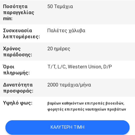
ΈΛΕΓΧΟΣ
Ποσότητα
50 Τεμάχια
παραγγελίας
min:
ΜΑΣ
Συσκευασία
Παλέτες χάλυβα
ΕΛΆΤΕ
λεπτομέρειες:
ΣΕ
Χρόνος
20 ημέρες
ΕΠΑΦΉ
παράδοσης:
ΜΕ
Όροι
T/T, L/C, Western Union, D/P
πληρωμής:
ΖΗΤΉΣΤΕ
Δυνατότητα
2000 τεμάχια/μήνα
προσφοράς:
ΈΝΑ
ΑΠΌΣΠΑΣΜΑ
Υψηλό φως:
,
βαρέων καθηκόντων επιτροπές βοοειδών
φορητές επιτροπές ναυπηγείων προβάτων
SITEMAP
ΚΑΛΎΤΕΡΗ ΤΙΜΉ