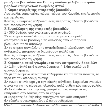
μανδρών βοοειδών του Bull αγελάδων χάλυβα μαντρών
βαρέων καθηκόντων ενωμένες στενά
1.
Κύριες αγορές της επιτροπής βοοειδών
Αυστραλία, ευρωπαϊκές χώρες, χώρες του Καναδά, της Αμερικής
και της Ασίας.
Καυτές βυθισμένες γαλβανισμένες επιτροπές αλόγων βοοειδών
για Racecourse τη χρήση
2.
Συγκόλληση της επιτροπής βοοειδών
1> 360 βαθμός που ενώνεται στενά σταθερά
2> τα σημεία συγκόλλησης τακτοποιημένα και ομαλά,
αποτρέπουν τα βοοειδή ή τις αγελάδες από να πάρουν
βλαμμένα, πολύ ασφαλής
3> τα σημεία συγκόλλησης αντιοξειδωτικά τελειώνουν, πολύ
ανθεκτικός, μπορούν να διαρκέσουν πολλά έτη
Καυτές βυθισμένες γαλβανισμένες επιτροπές αλόγων βοοειδών
για Racecourse τη χρήση
3.
Χαρακτηριστικά γνωρίσματα των επιτροπών βοοειδών
1> 1.8m υψηλό με 6 φραγμούς/ράγες ή 1.6m υψηλό με 5
φραγμούς/ράγες.
2> με τα ενωμένα στενά τοπ καλύμματα και τα πιάτα ποδιών, το
νερό και την απόδειξη σκόνης
3> ένωσε στενά lugs για την εύκολη σύνδεση. Lugs είναι ενωμένα
στενά και για τις τέσσερις πλευρές, πολύ ανθεκτικός και ασφαλής.
4> footplate στην επιτροπή, μπορεί να τσιμενταρίσει τις
επιτροπές στο έδαφος από τα καρφιά.
οι καρφίτσες 5> 2xjoining παρέχονται για κάθε επιτροπή
6> εύκολα συγκεντρωμένος & αποσυνθεμένος
Υλικό
καυτός βυθισμένος γαλβανισμένος σωλήνας χάλυβα