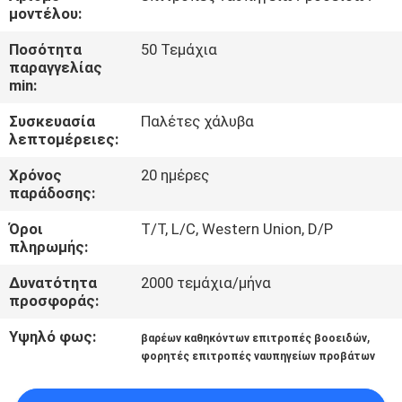
ΈΛΕΓΧΟΣ
μοντέλου:
Ποσότητα
50 Τεμάχια
ΜΑΣ
παραγγελίας
min:
ΕΛΆΤΕ
Συσκευασία
Παλέτες χάλυβα
ΣΕ
λεπτομέρειες:
ΕΠΑΦΉ
Χρόνος
20 ημέρες
ΜΕ
παράδοσης:
Όροι
T/T, L/C, Western Union, D/P
ΖΗΤΉΣΤΕ
πληρωμής:
ΈΝΑ
Δυνατότητα
2000 τεμάχια/μήνα
προσφοράς:
ΑΠΌΣΠΑΣΜΑ
Υψηλό φως:
,
βαρέων καθηκόντων επιτροπές βοοειδών
φορητές επιτροπές ναυπηγείων προβάτων
SITEMAP