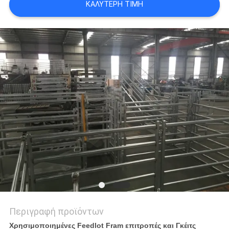
ΚΑΛΎΤΕΡΗ ΤΙΜΉ
ΠΟΛΙΤΙΚΉ
ΜΥΣΤΙΚΌΤΗΤΑΣ
Περιγραφή προϊόντων
Χρησιμοποιημένες Feedlot Fram επιτροπές και Γκέιτς