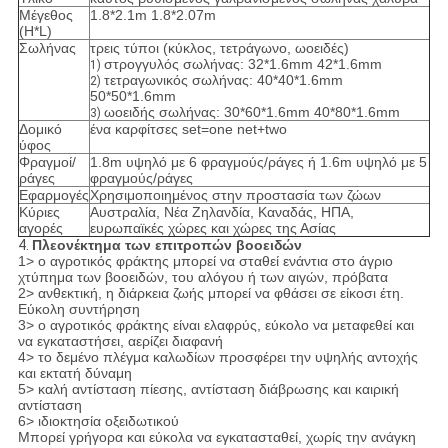
Μέγεθος
1.8*2.1m 1.8*2.07m
(H*L)
Σωλήνας
τρεις τύποι (κύκλος, τετράγωνο, ωοειδές)
στρογγυλός σωλήνας: 32*1.6mm 42*1.6mm
1)
τετραγωνικός σωλήνας: 40*40*1.6mm
2)
50*50*1.6mm
ωοειδής σωλήνας: 30*60*1.6mm 40*80*1.6mm
3)
Δομικό
ένα καρφίτσες set=one net+two
ύφος
Φραγμοί/
1.8m υψηλό με 6 φραγμούς/ράγες ή 1.6m υψηλό με 5
ράγες
φραγμούς/ράγες
Εφαρμογές
Χρησιμοποιημένος στην προστασία των ζώων
Κύριες
Αυστραλία, Νέα Ζηλανδία, Καναδάς, ΗΠΑ,
αγορές
ευρωπαϊκές χώρες και χώρες της Ασίας
4.
Πλεονέκτημα των επιτροπών βοοειδών
1> ο αγροτικός φράκτης μπορεί να σταθεί ενάντια στο άγριο
χτύπημα των βοοειδών, του αλόγου ή των αιγών, πρόβατα
2> ανθεκτική, η διάρκεια ζωής μπορεί να φθάσει σε είκοσι έτη.
Εύκολη συντήρηση
3> ο αγροτικός φράκτης είναι ελαφρύς, εύκολο να μεταφεθεί και
να εγκαταστήσει, αερίζει διαφανή
4> το δεμένο πλέγμα καλωδίων προσφέρει την υψηλής αντοχής
και εκτατή δύναμη
5> καλή αντίσταση πίεσης, αντίσταση διάβρωσης και καιρική
αντίσταση
6> ιδιοκτησία οξειδωτικού
Μπορεί γρήγορα και εύκολα να εγκατασταθεί, χωρίς την ανάγκη