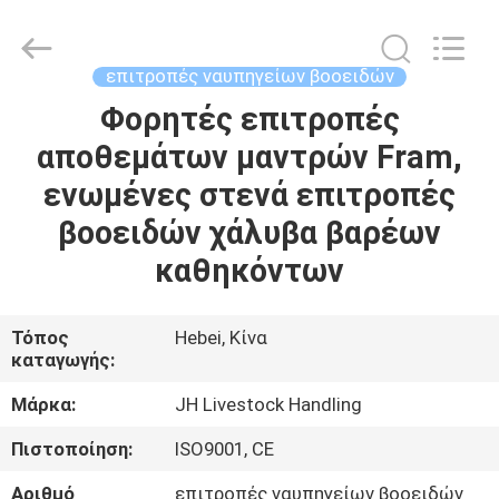
donwel
metal
products
co.,
ltd..
επιτροπές ναυπηγείων βοοειδών
All
Rights
Φορητές επιτροπές
ΣΠΊΤΙ
Reserved.
αποθεμάτων μαντρών Fram,
ΠΡΟΪΌΝΤΑ
ενωμένες στενά επιτροπές
βοοειδών χάλυβα βαρέων
ΠΕΡΊΠΟΥ
καθηκόντων
ΕΜΕΊΣ
Τόπος
Hebei, Κίνα
καταγωγής:
ΓΎΡΟΣ
ΕΡΓΟΣΤΑΣΊΩΝ
Μάρκα:
JH Livestock Handling
Πιστοποίηση:
ISO9001, CE
ΠΟΙΟΤΙΚΌΣ
Αριθμό
επιτροπές ναυπηγείων βοοειδών