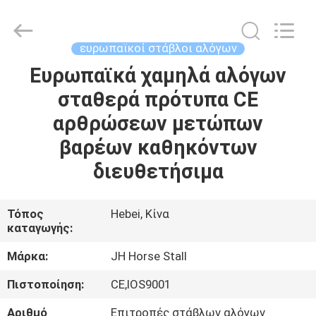
donwel
metal
products
co.,
ltd..
ευρωπαϊκοί στάβλοι αλόγων
All
Rights
Ευρωπαϊκά χαμηλά αλόγων
ΣΠΊΤΙ
Reserved.
σταθερά πρότυπα CE
ΠΡΟΪΌΝΤΑ
αρθρώσεων μετώπων
βαρέων καθηκόντων
ΠΕΡΊΠΟΥ
διευθετήσιμα
ΕΜΕΊΣ
Τόπος
Hebei, Κίνα
καταγωγής:
ΓΎΡΟΣ
ΕΡΓΟΣΤΑΣΊΩΝ
Μάρκα:
JH Horse Stall
Πιστοποίηση:
CE,IOS9001
ΠΟΙΟΤΙΚΌΣ
Αριθμό
Επιτροπές στάβλων αλόγων