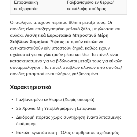
Επιφανειακή
Γαλβανισμένο εν θερμώ/
επεξεργασία
επικάλυψη πούδρας
Οι σωλήνες απέχουν περίπου 80mm μεταξύ τους. Οι
σανίδες είναι επεξεργασμένο μαλακό ξύλο, με γλώσσα και
αυλάκι.
Αισθητικά Ευρωπαϊκά Μπροστινά Μέρη
Στάβλων Χαμηλού Ύψους
μπορούν εύκολα να
αντικατασταθούν εάν υποστούν ζημιά, καθώς έχουν
σχεδιαστεί για να γλιστρούν μέσα και έξω. Τα πάνελ είναι
κατασκευασμένα για να βιδώνονται μεταξύ τους για εύκολη
συναρμολόγηση. Τα πάνελ στάβλων αλόγων από σανίδες/
σανίδες μπαμπού είναι πλήρως γαλβανισμένα.
Χαρακτηριστικά
Γαλβανισμένο εν θερμώ (Χωρίς σκουριά)
25 Χρόνια Μη Υποβαθμιζόμενη Επιφάνεια
Διαδρομή πόρτας χωρίς συντήρηση έναντι λιπασμένης
διαδρομής
Εύκολη εγκατάσταση - Όλος ο αρθρωτός σχεδιασμός