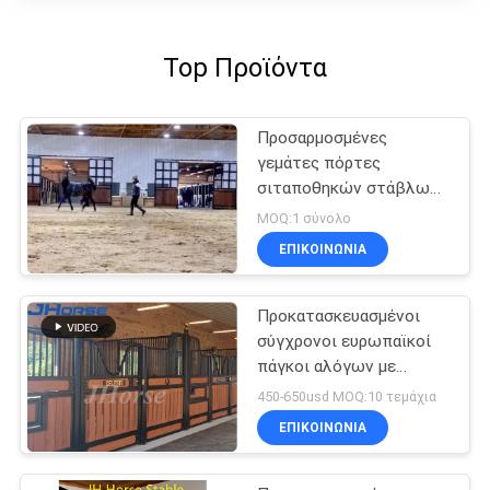
Top Προϊόντα
Προσαρμοσμένες
γεμάτες πόρτες
σιταποθηκών στάβλων
μπαμπού υψηλής
MOQ:1 σύνολο
πυκνότητας σκληρές
ΕΠΙΚΟΙΝΩΝΙΑ
Προκατασκευασμένοι
σύγχρονοι ευρωπαϊκοί
πάγκοι αλόγων με
μπαμπού, προαιρετικά
450-650usd MOQ:10 τεμάχια
ΕΠΙΚΟΙΝΩΝΙΑ