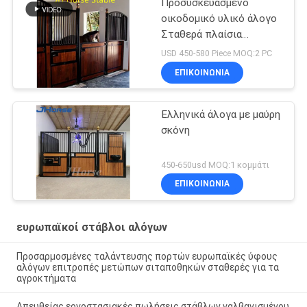
Προσυσκευασμένο
οικοδομικό υλικό άλογο
Σταθερά πλαίσια
σταθμού Ανεξάρτητα
USD 450-580 Piece MOQ:2 PC
ΕΠΙΚΟΙΝΩΝΙΑ
Ελληνικά άλογα με μαύρη
σκόνη
450-650usd MOQ:1 κομμάτι
ΕΠΙΚΟΙΝΩΝΙΑ
ευρωπαϊκοί στάβλοι αλόγων
Προσαρμοσμένες ταλάντευσης πορτών ευρωπαϊκές ύφους
αλόγων επιτροπές μετώπων σιταποθηκών σταθερές για τα
αγροκτήματα
Απευθείας εργοστασιακές πωλήσεις στάβλων γαλβανισμένου