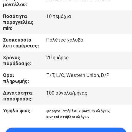
ΈΛΕΓΧΟΣ
μοντέλου:
Ποσότητα
10 τεμάχια
ΜΑΣ
παραγγελίας
min:
ΕΛΆΤΕ
Συσκευασία
Παλέτες χάλυβα
ΣΕ
λεπτομέρειες:
ΕΠΑΦΉ
Χρόνος
20 ημέρες
ΜΕ
παράδοσης:
Όροι
T/T, L/C, Western Union, D/P
ΖΗΤΉΣΤΕ
πληρωμής:
ΈΝΑ
Δυνατότητα
100 σύνολα/μήνας
προσφοράς:
ΑΠΌΣΠΑΣΜΑ
Υψηλό φως:
,
φορητοί στάβλοι κιβωτίων αλόγων
κινητοί στάβλοι αλόγων
SITEMAP