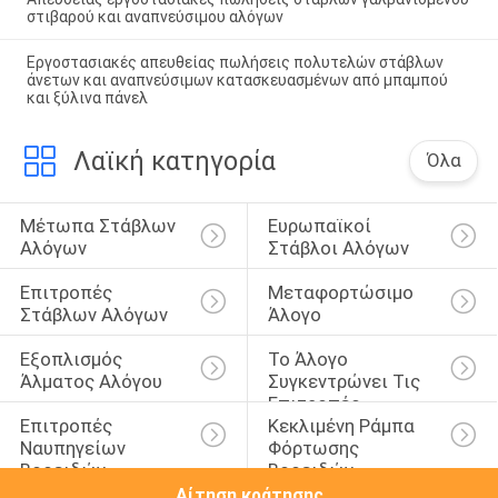
στιβαρού και αναπνεύσιμου αλόγων
Εργοστασιακές απευθείας πωλήσεις πολυτελών στάβλων
άνετων και αναπνεύσιμων κατασκευασμένων από μπαμπού
και ξύλινα πάνελ
Λαϊκή κατηγορία
Όλα
Μέτωπα Στάβλων 
Ευρωπαϊκοί 
Αλόγων
Στάβλοι Αλόγων
Επιτροπές 
Μεταφορτώσιμο 
Στάβλων Αλόγων
Άλογο
Εξοπλισμός 
Το Άλογο 
Άλματος Αλόγου
Συγκεντρώνει Τις 
Επιτροπές
Επιτροπές 
Κεκλιμένη Ράμπα 
Ναυπηγείων 
Φόρτωσης 
Βοοειδών
Βοοειδών
Αίτηση κράτησης