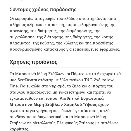
Σύντομος χρόνος παράδοσης
Οι κορυφαίες απογραφές του κλάδου υποστηρίζονται από
πλήρους κλίμακας κατασκευή, συμπεριλαμβανομένης της
πριόνισης, της διάτμησης, της διαμόρφωσης, της
συγκόλλησης, της διάτρησης, της διάτρησης, της κοπής
πλάσματος, της καύσης, της κύλισης και της πρόσθετης
προσαρμοσμένης κατασκευής για εξειδικευμένες εφαρμογές.
Χρήσεις προϊόντος
Τα Μπροστινά Μέρη Στάβλων, οι Πόρτες και τα Διαχωριστικά
μας διατίθενται στάνταρ με ξύλο πεύκου T&G 2x8 Yellow
Pine. Για ευκολία στο χειρισμό, το ξύλο και οι πόρτες του
στάβλου παραδίδονται μη εγκατεστημένα και πρέπει να
εγκατασταθούν επί τόπου.
Αισθητικά Ευρωπαϊκά
Μπροστινά Μέρη Στάβλων Χαμηλού Ύψους
έχουν
σχεδιαστεί για γρήγορη και εύκολη εγκατάσταση, απλά
συνδέοντας τα Διαχωριστικά και τα Μπροστινά Μέρη
Στάβλων σε Μεταλλικούς Πλευρικούς Στύλους με ατσάλινες
καρφίτσες.