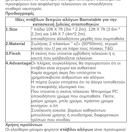
προσφέρουν ένα ασφάλιστρο τελειώνουν σε οποιοδήποτε
σταθερό ναυπηγείο.
Προδιαγραφές
Ιδέες στάβλων δεσμών αλόγων Barnstable για την
κατασκευή ξυλείας σιταποθηκών
1.Size
" πόδια 10ft X 7ft (3m * 2.2m), 12ft X 7ft (3.6m *
2.2m) και 14ft X 7 (4m*2.2m).
οποιαδήποτε άλλαδήποτε μεγέθη που συμπαθείτε
2.Material
Σωλήνας 2 πλαισίων " x2» (50*50mm), ισχυρό
κανάλι του U για να πάρει τους πίνακες T&G
3.Finsh
Η σκόνη που ντύνεται εμβύθιση τελειώνει ή η
καυτή που γαλβανίζεται τελειώνει
4.Advantage
Οι πλήρεις συγκολλήσεις θα σιγουρευτούν ότι οι
στάβλοι είναι ισχυροί και ανθεκτικοί.
Καμία αιχμηρή άκρη δεν υπόσχεται το
χρηματοκιβώτιο ανθρώπων και αλόγων.
Η πόρτα ζυγών επιτρέπει ότι τα άλογα τοποθετούν
το επικεφαλής εξωτερικό του.
Που ντύνεται η σκόνη τελειώνει: Μπορούμε PC
οποιοδήποτε χρώμα που συμπαθείτε. Πέστε,
μαύρο χρώμα, μπλε χρώμα, πράσινο χρώμα
κυνηγών, κ.λπ.
Συνέλευση εύκολα: βαρέων καθηκόντων
μπουλόνια χρήσης ή συνδετήρας διαφορετικών
τρόπων που συνδέει.
Χρήση προϊόντων
Οι ελεύθεροι μόνιμοι φορητοί
στάβλοι αλόγων
είναι προσωρινοί