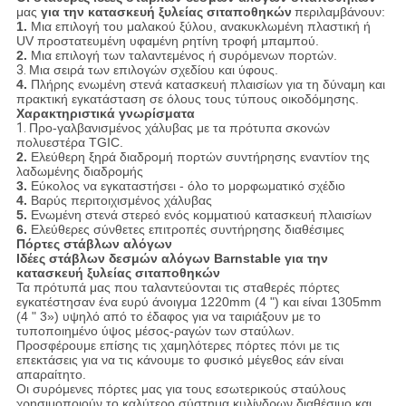
μας
για την κατασκευή ξυλείας σιταποθηκών
περιλαμβάνουν:
1.
Μια επιλογή του μαλακού ξύλου, ανακυκλωμένη πλαστική ή
UV προστατευμένη υφαμένη ρητίνη τροφή μπαμπού.
2.
Μια επιλογή των ταλαντεμένος ή συρόμενων πορτών.
3.
Μια σειρά των επιλογών σχεδίου και ύφους.
4.
Πλήρης ενωμένη στενά κατασκευή πλαισίων για τη δύναμη και
πρακτική εγκατάσταση σε όλους τους τύπους οικοδόμησης.
Χαρακτηριστικά γνωρίσματα
1.
Προ-γαλβανισμένος χάλυβας με τα πρότυπα σκονών
πολυεστέρα TGIC.
2.
Ελεύθερη ξηρά διαδρομή πορτών συντήρησης εναντίον της
λαδωμένης διαδρομής
3.
Εύκολος να εγκαταστήσει - όλο το μορφωματικό σχέδιο
4.
Βαρύς περιτοιχισμένος χάλυβας
5.
Ενωμένη στενά στερεό ενός κομματιού κατασκευή πλαισίων
6.
Ελεύθερες σύνθετες επιτροπές συντήρησης διαθέσιμες
Πόρτες στάβλων αλόγων
Ιδέες στάβλων δεσμών αλόγων Barnstable για την
κατασκευή ξυλείας σιταποθηκών
Τα πρότυπά μας που ταλαντεύονται τις σταθερές πόρτες
εγκατέστησαν ένα ευρύ άνοιγμα 1220mm (4 ") και είναι 1305mm
(4 " 3») υψηλό από το έδαφος για να ταιριάξουν με το
τυποποιημένο ύψος μέσος-ραγών των σταύλων.
Προσφέρουμε επίσης τις χαμηλότερες πόρτες πόνι με τις
επεκτάσεις για να τις κάνουμε το φυσικό μέγεθος εάν είναι
απαραίτητο.
Οι συρόμενες πόρτες μας για τους εσωτερικούς σταύλους
χρησιμοποιούν το καλύτερο σύστημα κυλίνδρων διαθέσιμο και