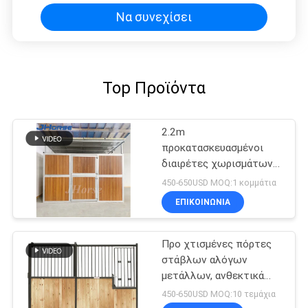
Να συνεχίσει
Top Προϊόντα
2.2m
προκατασκευασμένοι
διαιρέτες χωρισμάτων
δευτερεύουσας
450-650USD MOQ:1 κομμάτια
επιτροπής μετώπων
ΕΠΙΚΟΙΝΩΝΙΑ
στάβλων αλόγων 10ft
12ft
Προ χτισμένες πόρτες
στάβλων αλόγων
μετάλλων, ανθεκτικά
ιππικά μέτωπα στάβλων
450-650USD MOQ:10 τεμάχια
σιταποθηκών αλόγων