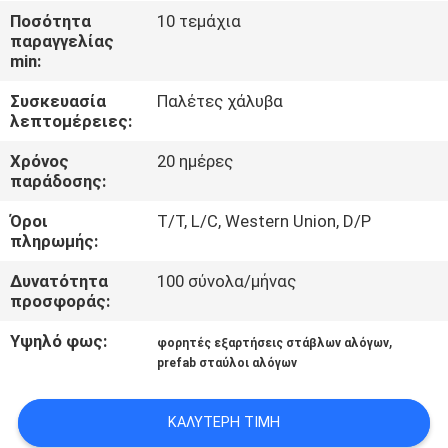
ΈΛΕΓΧΟΣ
Ποσότητα
10 τεμάχια
παραγγελίας
min:
ΜΑΣ
Συσκευασία
Παλέτες χάλυβα
ΕΛΆΤΕ
λεπτομέρειες:
ΣΕ
Χρόνος
20 ημέρες
ΕΠΑΦΉ
παράδοσης:
ΜΕ
Όροι
T/T, L/C, Western Union, D/P
πληρωμής:
ΖΗΤΉΣΤΕ
Δυνατότητα
100 σύνολα/μήνας
προσφοράς:
ΈΝΑ
ΑΠΌΣΠΑΣΜΑ
Υψηλό φως:
,
φορητές εξαρτήσεις στάβλων αλόγων
prefab σταύλοι αλόγων
SITEMAP
ΚΑΛΎΤΕΡΗ ΤΙΜΉ