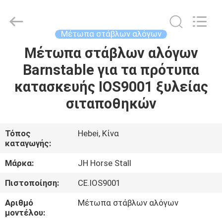
donwel
metal
products
co.,
ltd..
Μέτωπα στάβλων αλόγων
All
Rights
Μέτωπα στάβλων αλόγων
ΣΠΊΤΙ
Reserved.
Barnstable για τα πρότυπα
ΠΡΟΪΌΝΤΑ
κατασκευής IOS9001 ξυλείας
σιταποθηκών
ΠΕΡΊΠΟΥ
ΕΜΕΊΣ
Τόπος
Hebei, Κίνα
καταγωγής:
ΓΎΡΟΣ
Μάρκα:
JH Horse Stall
ΕΡΓΟΣΤΑΣΊΩΝ
Πιστοποίηση:
CE.IOS9001
Αριθμό
Μέτωπα στάβλων αλόγων
ΠΟΙΟΤΙΚΌΣ
μοντέλου: