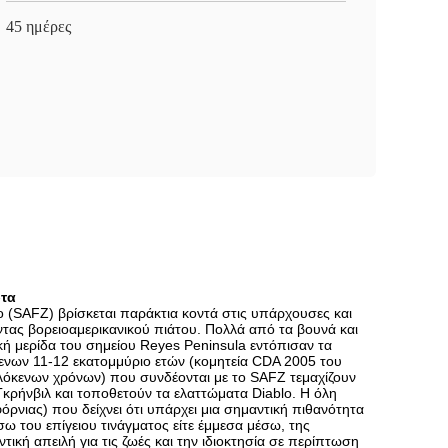
45 ημέρες
ρτα
ο (SAFZ) βρίσκεται παράκτια κοντά στις υπάρχουσες και
ντας βορειοαμερικανικού πιάτου. Πολλά από τα βουνά και
κή μερίδα του σημείου Reyes Peninsula εντόπισαν τα
ύμενων 11-12 εκατομμύριο ετών (κομητεία CDA 2005 του
ολόκενων χρόνων) που συνδέονται με το SAFZ τεμαχίζουν
κρήνβιλ και τοποθετούν τα ελαττώματα Diablo. Η όλη
όρνιας) που δείχνει ότι υπάρχει μια σημαντική πιθανότητα
σω του επίγειου τινάγματος είτε έμμεσα μέσω, της
κή απειλή για τις ζωές και την ιδιοκτησία σε περίπτωση