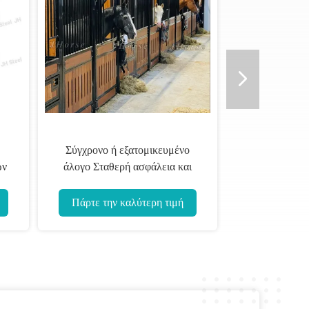
Σύγχρονο ή εξατομικευμένο
ων
άλογο Σταθερή ασφάλεια και
ασφαλές σχεδιασμό Υψηλή
αντοχή 20mm πλαστικό ξύλινο
Πάρτε την καλύτερη τιμή
υλικό γεμίσματος