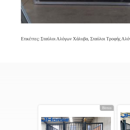
Ετικέττες:
Σταύλοι Αλόγων Χάλυβα
,
Σταύλοι Τροφής Αλ
ο
Βίντεο