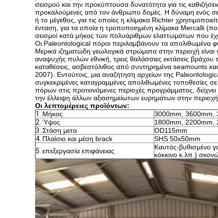
σεισμού και την προκύπτουσα δυνατότητα για τις καθιζήσει
προκαλούμενες από τον άνθρωπο δομές. Η δύναμη ενός σεισ
ή το μέγεθος, για τις οποίες η κλίμακα Richter χρησιμοπο
ένταση, για τα οποία η τροποποιημένη κλίμακα Mercalli (που
σεισμοί κατά μήκος των πολυάριθμων ελαττωμάτων που έχου
Οι Paleontological πόροι περιλαμβάνουν τα απολιθωμένα φυ
Μερικά ιζηματώδη γεωλογικά στρώματα στην περιοχή είναι 
αναψυχής πυλών εθνική, τρεις θαλάσσιες εκτάσεις βράχου 
καταθέσεις, ασβεστόλιθος από συντηρημένα seamounts και 
2007). Εντούτοις, μια αναζήτηση αρχείων της Paleontolog
συγκεκριμένες καταγραμμένες απολιθωμένες τοποθεσίες σε 
πόρων στις προτεινόμενες περιοχές προγράμματος, δείχνει 
την έλλειψη άλλων αξιοσημείωτων ευρημάτων στην περιοχή
Οι λεπτομέρειες προϊόντων:
1.
Μήκος
3000mm, 3600mm,
2.
Ύψος
1800mm, 2200mm,
3.
Στάση μετα
OD115mm
4.
Πλαίσιο και μέση brack
SHS 50x50mm
Καυτός-βυθισμένο γ
5.
επεξεργασία επιφάνειας
κόκκινο κ.λπ.) σκον