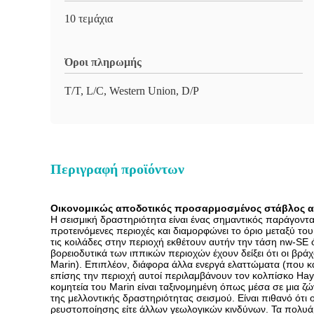
10 τεμάχια
Όροι πληρωμής
T/T, L/C, Western Union, D/P
Περιγραφή προϊόντων
Οικονομικώς αποδοτικός προσαρμοσμένος στάβλος α
Η σεισμική δραστηριότητα είναι ένας σημαντικός παράγοντ
προτεινόμενες περιοχές και διαμορφώνει το όριο μεταξύ το
τις κοιλάδες στην περιοχή εκθέτουν αυτήν την τάση nw-SE 
βορειοδυτικά των ιππικών περιοχών έχουν δείξει ότι οι βρ
Marin). Επιπλέον, διάφορα άλλα ενεργά ελαττώματα (που κ
επίσης την περιοχή αυτοί περιλαμβάνουν τον κολπίσκο Hay
κομητεία του Marin είναι ταξινομημένη όπως μέσα σε μια ζώ
της μελλοντικής δραστηριότητας σεισμού. Είναι πιθανό ότι 
ρευστοποίησης είτε άλλων γεωλογικών κινδύνων. Τα πολυάρ