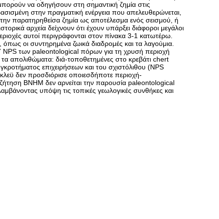
 μπορούν να οδηγήσουν στη σημαντική ζημία στις
βασισμένη στην πραγματική ενέργεια που απελευθερώνεται,
ο στην παρατηρηθείσα ζημία ως αποτέλεσμα ενός σεισμού, ή
ιστορικά αρχεία δείχνουν ότι έχουν υπάρξει διάφοροι μεγάλοι
εριοχές αυτοί περιγράφονται στον πίνακα 3-1 κατωτέρω.
, όπως οι συντηρημένα ζωικά διαδρομές και τα λαγούμια.
 NPS των paleontological πόρων για τη χρυσή περιοχή
τα απολιθώματα: διά-τοποθετημένες στο κρεβάτι chert
υγκροτήματος επιχειρήσεων και του σχιστόλιθου (NPS
ρκλεϋ δεν προσδιόρισε οποιεσδήποτε περιοχή-
ζήτηση BNHM δεν αρνείται την παρουσία paleontological
λαμβάνοντας υπόψη τις τοπικές γεωλογικές συνθήκες και