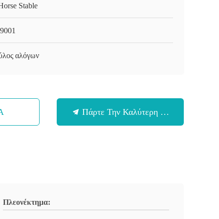
Horse Stable
9001
ύλος αλόγων
Α
Πάρτε Την Καλύτερη Τιμή
Πλεονέκτημα: