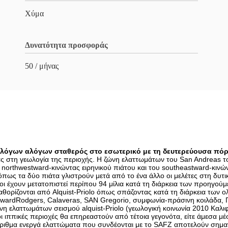
Χύμα
Δυνατότητα προσφοράς
50 / μήνας
λόγων αλόγων σταθερός στο εσωτερικό με τη δευτερεύουσα πό
ας στη γεωλογία της περιοχής. Η ζώνη ελαττωμάτων του San Andreas τ
υ northwestward-κινώντας ειρηνικού πιάτου και του southeastward-κινώ
όπως τα δύο πιάτα γλιστρούν μετά από το ένα άλλο οι μελέτες στη δυτι
άχοι έχουν μετατοπιστεί περίπου 94 μίλια κατά τη διάρκεια των προηγο
αθορίζονται από Alquist-Priolo όπως σπάζοντας κατά τη διάρκεια των 
wardRodgers, Calaveras, SAN Gregorio, συμφωνία-πράσινη κοιλάδα, Γ
νη ελαττωμάτων σεισμού alquist-Priolo (γεωλογική κοινωνία 2010 Καλιφ
οι ιππικές περιοχές θα επηρεαστούν από τέτοια γεγονότα, είτε άμεσα μέ
ιθμα ενεργά ελαττώματα που συνδέονται με το SAFZ αποτελούν σημαντι