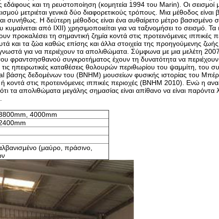
ς εδάφους και τη ρευστοποίηση (κομητεία 1994 του Marin). Οι σεισμοί
μού μετριέται γενικά δύο διαφορετικούς τρόπους. Μια μέθοδος είναι 
ιείται συνήθως. Η δεύτερη μέθοδος είναι ένα αυθαίρετο μέτρο βασισμέν
 κυμαίνεται από IXII) χρησιμοποιείται για να ταξινομήσει το σεισμό. Τα 
ν προκαλέσει τη σημαντική ζημία κοντά στις προτεινόμενες ιππικές π
τά και τα ζώα καθώς επίσης και άλλα στοιχεία της προηγούμενης ζωής
γνωστά για να περιέχουν τα απολιθώματα. Σύμφωνα με μια μελέτη 2007
του φραντσησθανού συγκροτήματος έχουν τη δυνατότητα να περιέχουν 
τις ηπειρωτικές καταθέσεις θολουρών περιθωρίου του ψαμμίτη, του σ
ical βάσης δεδομένων του (BNHM) μουσείων φυσικής ιστορίας του Μπέ
ή κοντά στις προτεινόμενες ιππικές περιοχές (BNHM 2010). Ενώ η ανα
ότι τα απολιθώματα μεγάλης σημασίας είναι απίθανο να είναι παρόντα 
.
 3800mm, 4000mm
 2400mm
αλβανισμένο (μαύρο, πράσινο,
ών