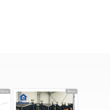
Βίντεο
Βίντεο