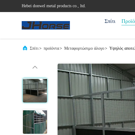
Hebei donwel metal products co., ltd.
Σπίτι
Προϊό
Σπίτι
>
προϊόντα
>
Μεταφορτώσιμο άλογο
>
Υψηλός αποτελ