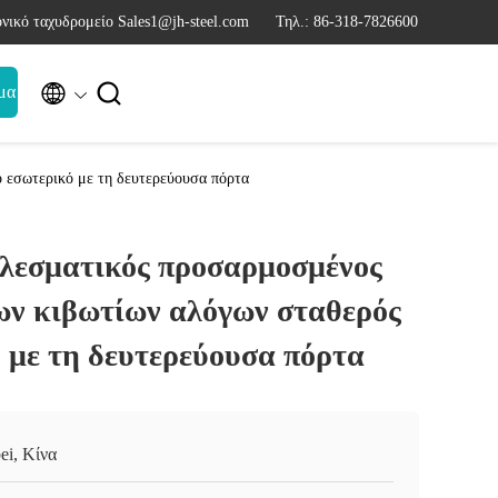
νικό ταχυδρομείο Sales1@jh-steel.com
Τηλ.: 86-318-7826600


μα
 εσωτερικό με τη δευτερεύουσα πόρτα
λεσματικός προσαρμοσμένος
ων κιβωτίων αλόγων σταθερός
 με τη δευτερεύουσα πόρτα
ei, Κίνα