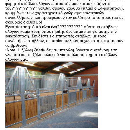
φορητοί στάβλοι αλόγων επιτροπής μας κατασκευάζονται
του??????????? γαλβανισμένου χάλυβα (πλαίσιο 14-μετρητών),
κρυμμένων των χαρακτηριστικό γνώρισμα εσωτερικών
συγκολλήσεων, και προσφέρουν τον καλύτερο τύπο προστασίας
σκουριάς διαθέσιμο!
Εγκατάσταση: Αυτό είναι ένα??????????? σύστημα στάβλων
αλόγων καμία θέση υποστήριξης δεν απαιτείται για αυτήν την
εγκατάσταση. Συνδέστε τις επιτροπές στάβλων με τους
συνδετήρες στάβλων, οι οποίοι πωλούνται χωριστά και μπορούν
να βρεθούν.
*Note: Η ξύλινη ξυλεία δεν συμπεριλαμβάνεται συστήνουμε τη
γλώσσα και το ξύλο αυλακιού για τα όλα συστήματα στάβλων
αλόγων μας.