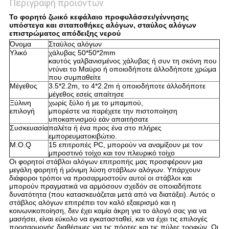
Περιγραφή προϊόντων
Το φορητό ζωικό κεφάλαιο προφυλάσσει/γέννησης
υπόστεγα και σιταποθήκες αλόγων, σταύλος αλόγων
επιστρώματος απόδειξης νερού
Όνομα
Σταύλος αλόγων
Υλικό
χάλυβας 50*50*2mm
καυτός γαλβανισμένος χάλυβας ή συν τη σκόνη που
ντύνει το Μαύρο ή οποιοδήποτε άλλοδήποτε χρώμα
που συμπαθείτε
Μέγεθος
3.5*2.2m, το 4*2.2m ή οποιοδήποτε άλλοδήποτε
μέγεθος εσείς απαίτησε
Ξύλινη
χωρίς ξύλο ή με το μπαμπού,
επιλογή
μπορέστε να παρέχετε την πιστοποίηση
υποκαπνισμού εάν απαιτήσατε
Συσκευασία
παλέτα ή ένα προς ένα στο πλήρες
εμπορευματοκιβώτιο.
M.O.Q
15 επιτροπές PC, μπορούν να αναμίξουν με τον
μπροστινό τοίχο και τον πλευρικό τοίχο
Οι φορητοί στάβλοι αλόγων επιτροπής μας προσφέρουν μια
μεγάλη φορητή ή μόνιμη λύση στάβλων αλόγων. Υπάρχουν
διάφοροι τρόποι να προσαρμοστούν αυτοί οι στάβλοι και
μπορούν πραγματικά να αρμόσουν σχεδόν σε οποιαδήποτε
δυνατότητα (που κατασκευάζεται μετά από να διατάξει). Αυτός ο
στάβλος αλόγων επιτρέπει τον καλό εξαερισμό και η
κοινωνικοποίηση, δεν έχει καμία άκρη για το άλογό σας για να
μασήσει, είναι εύκολο να εγκατασταθεί, και να έχει τις επιλογές
προσαρμογής διαθέσιμες για τις πόρτες και τις πύλες τροφών. Οι