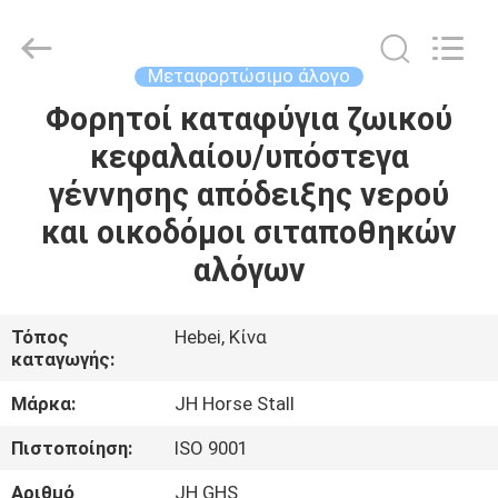
donwel
metal
products
co.,
ltd..
Μεταφορτώσιμο άλογο
All
Rights
Φορητοί καταφύγια ζωικού
ΣΠΊΤΙ
Reserved.
κεφαλαίου/υπόστεγα
ΠΡΟΪΌΝΤΑ
γέννησης απόδειξης νερού
και οικοδόμοι σιταποθηκών
ΠΕΡΊΠΟΥ
αλόγων
ΕΜΕΊΣ
Τόπος
Hebei, Κίνα
καταγωγής:
ΓΎΡΟΣ
ΕΡΓΟΣΤΑΣΊΩΝ
Μάρκα:
JH Horse Stall
Πιστοποίηση:
ISO 9001
ΠΟΙΟΤΙΚΌΣ
Αριθμό
JH GHS