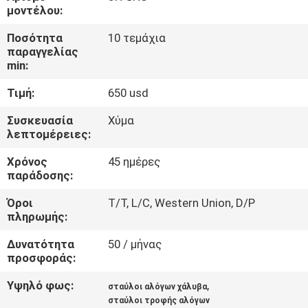
ΈΛΕΓΧΟΣ
μοντέλου:
Ποσότητα
10 τεμάχια
ΜΑΣ
παραγγελίας
min:
ΕΛΆΤΕ
Τιμή:
650 usd
ΣΕ
ΕΠΑΦΉ
Συσκευασία
Χύμα
λεπτομέρειες:
ΜΕ
Χρόνος
45 ημέρες
παράδοσης:
ΖΗΤΉΣΤΕ
Όροι
T/T, L/C, Western Union, D/P
ΈΝΑ
πληρωμής:
ΑΠΌΣΠΑΣΜΑ
Δυνατότητα
50 / μήνας
προσφοράς:
SITEMAP
Υψηλό φως:
,
σταύλοι αλόγων χάλυβα
σταύλοι τροφής αλόγων