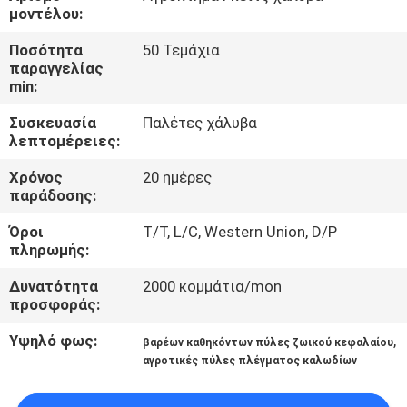
ΈΛΕΓΧΟΣ
μοντέλου:
Ποσότητα
50 Τεμάχια
ΜΑΣ
παραγγελίας
min:
ΕΛΆΤΕ
Συσκευασία
Παλέτες χάλυβα
ΣΕ
λεπτομέρειες:
ΕΠΑΦΉ
Χρόνος
20 ημέρες
ΜΕ
παράδοσης:
Όροι
T/T, L/C, Western Union, D/P
ΖΗΤΉΣΤΕ
πληρωμής:
ΈΝΑ
Δυνατότητα
2000 κομμάτια/mon
προσφοράς:
ΑΠΌΣΠΑΣΜΑ
Υψηλό φως:
,
βαρέων καθηκόντων πύλες ζωικού κεφαλαίου
αγροτικές πύλες πλέγματος καλωδίων
SITEMAP