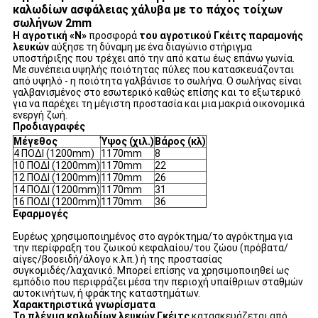
καλωδίων ασφάλειας χάλυβα με το πάχος τοίχων
σωλήνων 2mm
Η αγροτική «Ν»
προσφορά
του αγροτικού Γκέιτς παραμονής
λευκών
αύξησε τη δύναμη με ένα διαγώνιο στήριγμα
υποστήριξης που τρέχει από την από κατω έως επάνω γωνία.
Με συνέπεια υψηλής ποιότητας πύλες που κατασκευάζονται
από υψηλό - η ποιότητα γαλβάνισε το σωλήνα. Ο σωλήνας είναι
γαλβανισμένος στο εσωτερικό καθώς επίσης και το εξωτερικό
για να παρέχει τη μέγιστη προστασία και μια μακριά οικονομικά
ενεργή ζωή.
Προδιαγραφές
Μέγεθος
Ύψος (χιλ.)
Βάρος (κλ)
4 ΠΟΔΙ (1200mm)
1170mm
8
10 ΠΟΔΙ (1200mm)
1170mm
22
12 ΠΟΔΙ (1200mm)
1170mm
26
14 ΠΟΔΙ (1200mm)
1170mm
31
16 ΠΟΔΙ (1200mm)
1170mm
36
Εφαρμογές
Ευρέως χρησιμοποιημένος στο αγρόκτημα/το αγρόκτημα για
την περίφραξη του ζωικού κεφαλαίου/του ζώου (πρόβατα/
αίγες/βοοειδή/άλογο κ.λπ.) ή της προστασίας
συγκομιδές/λαχανικό. Μπορεί επίσης να χρησιμοποιηθεί ως
εμπόδιο που περιφράζει μέσα την περιοχή υπαίθριων σταθμών
αυτοκινήτων, ή φράκτης καταστημάτων.
Χαρακτηριστικά γνωρίσματα
Το πλέγμα καλωδίων λευκών Γκέιτς
κατασκευάζεται από