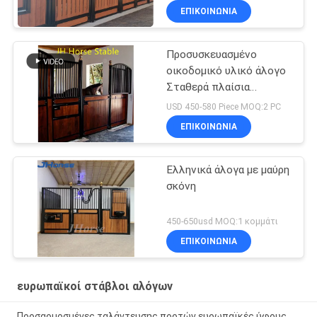
ΕΠΙΚΟΙΝΩΝΙΑ
Προσυσκευασμένο
οικοδομικό υλικό άλογο
Σταθερά πλαίσια
σταθμού Ανεξάρτητα
USD 450-580 Piece MOQ:2 PC
ΕΠΙΚΟΙΝΩΝΙΑ
Ελληνικά άλογα με μαύρη
σκόνη
450-650usd MOQ:1 κομμάτι
ΕΠΙΚΟΙΝΩΝΙΑ
ευρωπαϊκοί στάβλοι αλόγων
Προσαρμοσμένες ταλάντευσης πορτών ευρωπαϊκές ύφους