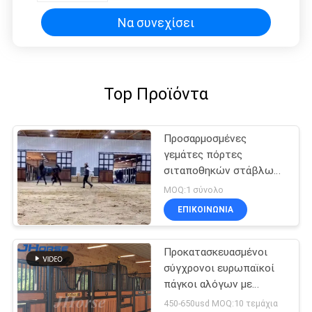
Να συνεχίσει
Top Προϊόντα
Προσαρμοσμένες
γεμάτες πόρτες
σιταποθηκών στάβλων
μπαμπού υψηλής
MOQ:1 σύνολο
πυκνότητας σκληρές
ΕΠΙΚΟΙΝΩΝΙΑ
Προκατασκευασμένοι
σύγχρονοι ευρωπαϊκοί
πάγκοι αλόγων με
μπαμπού, προαιρετικά
450-650usd MOQ:10 τεμάχια