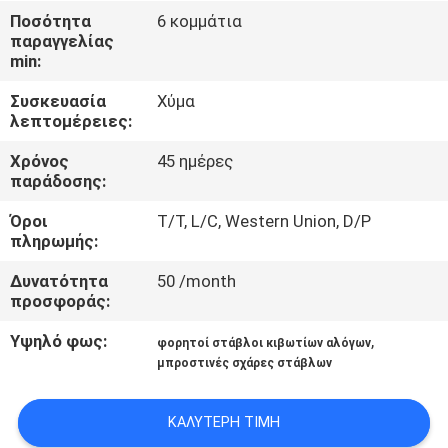
ΈΛΕΓΧΟΣ
Ποσότητα
6 κομμάτια
παραγγελίας
min:
ΜΑΣ
Συσκευασία
Χύμα
ΕΛΆΤΕ
λεπτομέρειες:
ΣΕ
Χρόνος
45 ημέρες
ΕΠΑΦΉ
παράδοσης:
ΜΕ
Όροι
T/T, L/C, Western Union, D/P
πληρωμής:
ΖΗΤΉΣΤΕ
Δυνατότητα
50 /month
προσφοράς:
ΈΝΑ
ΑΠΌΣΠΑΣΜΑ
Υψηλό φως:
,
φορητοί στάβλοι κιβωτίων αλόγων
μπροστινές σχάρες στάβλων
SITEMAP
ΚΑΛΎΤΕΡΗ ΤΙΜΉ