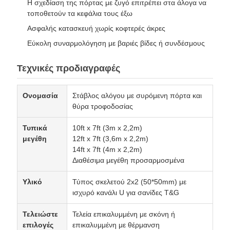
Η σχεδίαση της πόρτας με ζυγό επιτρέπει στα άλογα να
τοποθετούν τα κεφάλια τους έξω
Ασφαλής κατασκευή χωρίς κοφτερές άκρες
Εύκολη συναρμολόγηση με βαριές βίδες ή συνδέσμους
Τεχνικές προδιαγραφές
Ονομασία
Στάβλος αλόγου με συρόμενη πόρτα και
θύρα τροφοδοσίας
Τυπικά
10ft x 7ft (3m x 2,2m)
μεγέθη
12ft x 7ft (3,6m x 2,2m)
14ft x 7ft (4m x 2,2m)
Διαθέσιμα μεγέθη προσαρμοσμένα
Υλικό
Τύπος σκελετού 2x2 (50*50mm) με
ισχυρό κανάλι U για σανίδες T&G
Τελειώστε
Τελεία επικαλυμμένη με σκόνη ή
επιλογές
επικαλυμμένη με θέρμανση