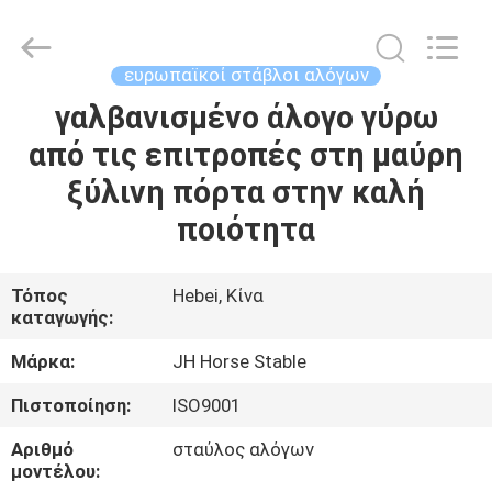
donwel
metal
products
co.,
ltd..
ευρωπαϊκοί στάβλοι αλόγων
All
Rights
γαλβανισμένο άλογο γύρω
ΣΠΊΤΙ
Reserved.
από τις επιτροπές στη μαύρη
ΠΡΟΪΌΝΤΑ
ξύλινη πόρτα στην καλή
ποιότητα
ΠΕΡΊΠΟΥ
ΕΜΕΊΣ
Τόπος
Hebei, Κίνα
καταγωγής:
ΓΎΡΟΣ
Μάρκα:
JH Horse Stable
ΕΡΓΟΣΤΑΣΊΩΝ
Πιστοποίηση:
ISO9001
Αριθμό
σταύλος αλόγων
ΠΟΙΟΤΙΚΌΣ
μοντέλου: