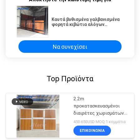
Καυτά βυθισμένα γαλβανισμένα
φορητά κιβώτια αλόγων
επιτροπών στάβλων αλόγων
Να συνεχίσει
Top Προϊόντα
2.2m
προκατασκευασμένοι
διαιρέτες χωρισμάτων
δευτερεύουσας
450-650USD MOQ:1 κομμάτια
επιτροπής μετώπων
ΕΠΙΚΟΙΝΩΝΙΑ
στάβλων αλόγων 10ft