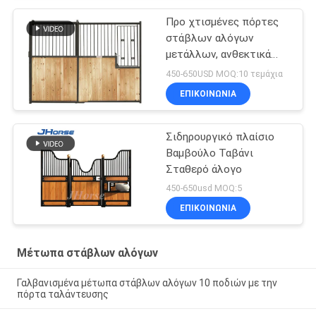
12ft
Προ χτισμένες πόρτες
στάβλων αλόγων
μετάλλων, ανθεκτικά
ιππικά μέτωπα στάβλων
450-650USD MOQ:10 τεμάχια
σιταποθηκών αλόγων
ΕΠΙΚΟΙΝΩΝΙΑ
Σιδηρουργικό πλαίσιο
Βαμβούλο Ταβάνι
Σταθερό άλογο
450-650usd MOQ:5
ΕΠΙΚΟΙΝΩΝΙΑ
Μέτωπα στάβλων αλόγων
Γαλβανισμένα μέτωπα στάβλων αλόγων 10 ποδιών με την
πόρτα ταλάντευσης