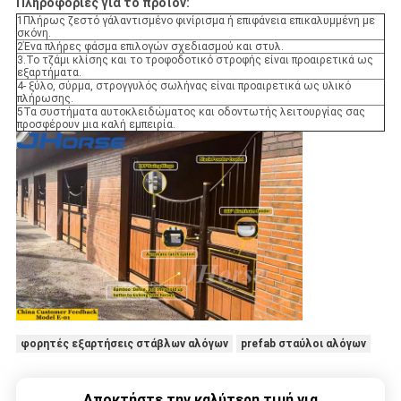
Πληροφορίες για το προϊόν:
1Πλήρως ζεστό γάλαντισμένο φινίρισμα ή επιφάνεια επικαλυμμένη με
σκόνη.
2Ένα πλήρες φάσμα επιλογών σχεδιασμού και στυλ.
3.Το τζάμι κλίσης και το τροφοδοτικό στροφής είναι προαιρετικά ως
εξαρτήματα.
4- ξύλο, σύρμα, στρογγυλός σωλήνας είναι προαιρετικά ως υλικό
πλήρωσης.
5Τα συστήματα αυτοκλειδώματος και οδοντωτής λειτουργίας σας
προσφέρουν μια καλή εμπειρία.
φορητές εξαρτήσεις στάβλων αλόγων
prefab σταύλοι αλόγων
Αποκτήστε την καλύτερη τιμή για