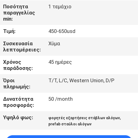
ΈΛΕΓΧΟΣ
Ποσότητα
1 τεμάχιο
παραγγελίας
min:
ΜΑΣ
Τιμή:
450-650usd
ΕΛΆΤΕ
ΣΕ
Συσκευασία
Χύμα
λεπτομέρειες:
ΕΠΑΦΉ
Χρόνος
45 ημέρες
ΜΕ
παράδοσης:
Όροι
T/T, L/C, Western Union, D/P
ΖΗΤΉΣΤΕ
πληρωμής:
ΈΝΑ
Δυνατότητα
50 /month
ΑΠΌΣΠΑΣΜΑ
προσφοράς:
Υψηλό φως:
,
φορητές εξαρτήσεις στάβλων αλόγων
SITEMAP
prefab σταύλοι αλόγων