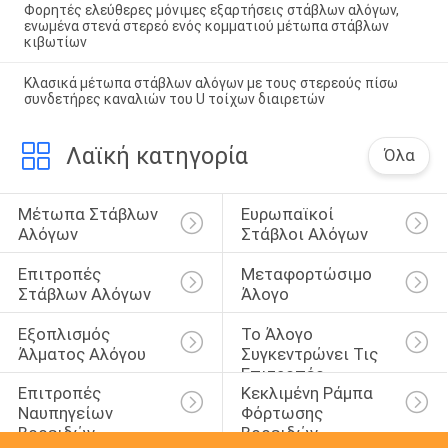
Φορητές ελεύθερες μόνιμες εξαρτήσεις στάβλων αλόγων,
ενωμένα στενά στερεό ενός κομματιού μέτωπα στάβλων
κιβωτίων
Κλασικά μέτωπα στάβλων αλόγων με τους στερεούς πίσω
συνδετήρες καναλιών του U τοίχων διαιρετών
Λαϊκή κατηγορία
Όλα
Μέτωπα Στάβλων 
Ευρωπαϊκοί 
Αλόγων
Στάβλοι Αλόγων
Επιτροπές 
Μεταφορτώσιμο 
Στάβλων Αλόγων
Άλογο
Εξοπλισμός 
Το Άλογο 
Άλματος Αλόγου
Συγκεντρώνει Τις 
Επιτροπές
Επιτροπές 
Κεκλιμένη Ράμπα 
Ναυπηγείων 
Φόρτωσης 
Βοοειδών
Βοοειδών