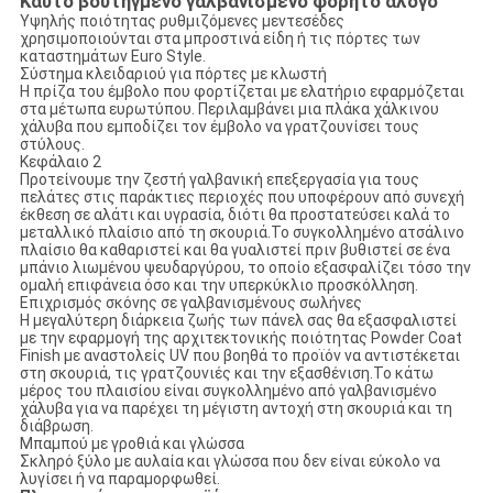
Καυτό βουτηγμένο γαλβανισμένο φορητό άλογο
Υψηλής ποιότητας ρυθμιζόμενες μεντεσέδες
χρησιμοποιούνται στα μπροστινά είδη ή τις πόρτες των
καταστημάτων Euro Style.
Σύστημα κλειδαριού για πόρτες με κλωστή
Η πρίζα του έμβολο που φορτίζεται με ελατήριο εφαρμόζεται
στα μέτωπα ευρωτύπου. Περιλαμβάνει μια πλάκα χάλκινου
χάλυβα που εμποδίζει τον έμβολο να γρατζουνίσει τους
στύλους.
Κεφάλαιο 2
Προτείνουμε την ζεστή γαλβανική επεξεργασία για τους
πελάτες στις παράκτιες περιοχές που υποφέρουν από συνεχή
έκθεση σε αλάτι και υγρασία, διότι θα προστατεύσει καλά το
μεταλλικό πλαίσιο από τη σκουριά.Το συγκολλημένο ατσάλινο
πλαίσιο θα καθαριστεί και θα γυαλιστεί πριν βυθιστεί σε ένα
μπάνιο λιωμένου ψευδαργύρου, το οποίο εξασφαλίζει τόσο την
ομαλή επιφάνεια όσο και την υπερκύκλιο προσκόλληση.
Επιχρισμός σκόνης σε γαλβανισμένους σωλήνες
Η μεγαλύτερη διάρκεια ζωής των πάνελ σας θα εξασφαλιστεί
με την εφαρμογή της αρχιτεκτονικής ποιότητας Powder Coat
Finish με αναστολείς UV που βοηθά το προϊόν να αντιστέκεται
στη σκουριά, τις γρατζουνιές και την εξασθένιση.Το κάτω
μέρος του πλαισίου είναι συγκολλημένο από γαλβανισμένο
χάλυβα για να παρέχει τη μέγιστη αντοχή στη σκουριά και τη
διάβρωση.
Μπαμπού με γροθιά και γλώσσα
Σκληρό ξύλο με αυλαία και γλώσσα που δεν είναι εύκολο να
λυγίσει ή να παραμορφωθεί.