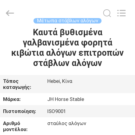
donwel
metal
products
co.,
ltd..
Μέτωπα στάβλων αλόγων
All
Rights
Καυτά βυθισμένα
ΣΠΊΤΙ
Reserved.
γαλβανισμένα φορητά
ΠΡΟΪΌΝΤΑ
κιβώτια αλόγων επιτροπών
στάβλων αλόγων
ΠΕΡΊΠΟΥ
ΕΜΕΊΣ
Τόπος
Hebei, Κίνα
καταγωγής:
ΓΎΡΟΣ
Μάρκα:
JH Horse Stable
ΕΡΓΟΣΤΑΣΊΩΝ
Πιστοποίηση:
ISO9001
Αριθμό
σταύλος αλόγων
ΠΟΙΟΤΙΚΌΣ
μοντέλου: