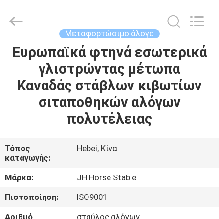
donwel
metal
products
co.,
ltd..
Μεταφορτώσιμο άλογο
All
Rights
Ευρωπαϊκά φτηνά εσωτερικά
ΣΠΊΤΙ
Reserved.
γλιστρώντας μέτωπα
ΠΡΟΪΌΝΤΑ
Καναδάς στάβλων κιβωτίων
σιταποθηκών αλόγων
ΠΕΡΊΠΟΥ
πολυτέλειας
ΕΜΕΊΣ
Τόπος
Hebei, Κίνα
καταγωγής:
ΓΎΡΟΣ
ΕΡΓΟΣΤΑΣΊΩΝ
Μάρκα:
JH Horse Stable
Πιστοποίηση:
ISO9001
ΠΟΙΟΤΙΚΌΣ
Αριθμό
σταύλος αλόγων