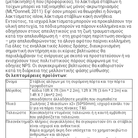
(μετακίνηση) ή που (προφορικού), το λάκτισμα στάβλων ή
τοίχων μπορεί να ταξινομηθεί ως μόνος-ακρωτηριασμός
(ML*Donnell, 2011). Εφ' όσον μπορεί να θεωρηθεί η δύναμη
λακτίσματος islow, λάκτισμα στάβλων κακή συνήθεια.
Εντούτοις, τα ισχυρά λακτίσματα μπορούν να προκαλέσουν την
υλική αποτυχία, τα πόδια μπορούν να πάρουν κολλημένα και να
οδηγήσουν στους απειλητικούς για τη ζωή τραυματισμούς
κατά την απελευθέρωση ή – στη χειρότερη περίπτωση σενάριο
– μην απελευθερώνοντας το άλογο αφότου παίρνει κολλημένη.
Για όλες τις εναλλακτικές λύσεις δράσης, διευκρινισμένη
σημαντική συντήρηση και οι κύριες βελτιώσεις θα
περιελάμβαναν τις ενέργειες με σκοπό να προστατεύσουν ή να
ενισχύσουν τους πολιτιστικούς πόρους σύμφωνα με τις
οδηγίες NPS. Οι συγκεκριμένες βελτιώσεις θα καθοριστούν
κατά τη διάρκεια της μελλοντικής φάσης μίσθωσης.
Οι λεπτομέρειες προϊόντων:
Όνομα
Στάβλος αλόγων με τη συρόμενη πόρτα και την πόρτα
τροφοδοτών
Μέγεθος
" πόδια 10ft X 7ft (3m * 2.2m), 12ft X 7ft (3.6m * 2.2m) και
14ft X 7 (4m*2.2m).
οποιαδήποτε άλλαδήποτε μεγέθη που συμπαθείτε
Υλικό
Σωλήνας 2 πλαισίων» x2» (50*50mm), ισχυρό κανάλι του
U για να πάρει τους πίνακες T&G
Τελειώστε
Κονιοποιήστε ντυμένος τελειώνει ή η καυτή εμβύθιση
που γαλβανίζεται τελειώνει
Πλεονέκτημα
Οι πλήρεις συγκολλήσεις θα σιγουρευτούν ότι οι στάβλοι
είναι ισχυροί και ανθεκτικοί.
Καμία αιχμηρή άκρη δεν υπόσχεται το χρηματοκιβώτιο
ανθρώπων και αλόγων.