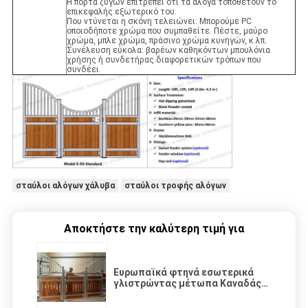
Η πόρτα ζυγών επιτρέπει ότι τα άλογα τοποθετούν το
επικεφαλής εξωτερικό του.
Που ντύνεται η σκόνη τελειώνει: Μπορούμε PC
οποιοδήποτε χρώμα που συμπαθείτε. Πέστε, μαύρο
χρώμα, μπλε χρώμα, πράσινο χρώμα κυνηγών, κ.λπ.
Συνέλευση εύκολα: βαρέων καθηκόντων μπουλόνια
χρήσης ή συνδετήρας διαφορετικών τρόπων που
συνδέει.
σταύλοι αλόγων χάλυβα
σταύλοι τροφής αλόγων
Αποκτήστε την καλύτερη τιμή για
Ευρωπαϊκά φτηνά εσωτερικά
γλιστρώντας μέτωπα Καναδάς
στάβλων κιβωτίων σιταποθηκών
αλόγων πολυτέλειας