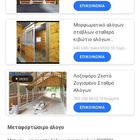
προκατασκευάζεται
ΕΠΙΚΟΙΝΩΝΙΑ
Μορφωματικό αλόγων
στάβλων σταθερό
κιβώτιο αλόγων
εξαρτήσεων αερισμένο
640 USD/ piece MOQ:10 τεμάχια
πλευρά με τη μακράς
ΕΠΙΚΟΙΝΩΝΙΑ
διαρκείας συρόμενη
πόρτα
Λοξοφόρο Ζεστό
Ζυγισμένο Σταθμό
Αλόγων
700 USD MOQ:10 Κομμάτι
ΕΠΙΚΟΙΝΩΝΙΑ
Μεταφορτώσιμο άλογο