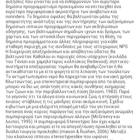
αυξήσεις που γίνονται για να ενθαρρύνουν τον ευρύτερο
δημόσιο προγραμματισμό προκειμένου να επιτευχθεί ένα
ευρύτερο περιφερειακό ακροατήριο των αναβατών και
nonriders. Το δημόσιο όφελος θα βελτιωνόταν μέσω της
απαραίτητης ανάπτυξης και της συντήρησης των αυξανόμενων
δημόσιων ιππικών προγραμμάτων και των εκδηλώσεων
οδήγησης, των βελτιωμένων σημαδιών ιχνών και δρόμων, των
χαρτών, και των ιστοσελίδων περιγράφοντας τη θέση, τα
δημόσια προγράμματα και άλλες πληροφορίες για κάθε
σταθερή περιοχή, με τις συνδέσεις με τους ιστοχώρους NPS.
Η διαχείριση αποξηράνσεων και απόβλητου ύδατος θα
βελτιωνόταν. Καθόλου οι περιοχές όπου υπάρχουν (κοιλάδα
του Τένεσι και χαμηλότερος κολπίσκος Redwood), σηπτικός-
συστήματα επεξεργασίας τομέων θα αναβαθμίζονταν ή θα
αντικαθίσταντο με είτε φορητό είτε λίπανση των τουαλετών.
Το αντιμετωπισμένο νερό θα παρεχόταν για την οικιακή χρήση.
Κλωτσώντας, μια stereotypical συμπεριφορά από τα άλογα,
μπορεί να δει ως απάντηση στις κακές συνθήκες ευημερίας
των ζώων και την περιβαλλοντική πίεση (broom, 1983). Παρά
το γεγονός ότι τα άλογα είναι κοινωνικά ζώα, η στέγαση στους
ενιαίος-στάβλους ή τις μάνδρες είναι ακόμα κοινή. Σχέδιο
κιβωτίων με μια ελάχιστη επαφή μεταξύ του γειτονικού
horsesis ένας κύριος παράγοντας για την αυξανόμενη ανώμαλη
συμπεριφορά των περιορισμένων αλόγων (McGreevy και
λοιποί, 1995). Η συμπεριφορά Stereotypic δεν έχει καμία
λειτουργία και μπορεί είτε να απογοήτευση-προκληθεί είτε να
δυσλειτουργία-προκληθεί (mason & Rushen, 2006). Μεταξύ
του κλασικού ίππειου stereotypeslike που υφαίνει