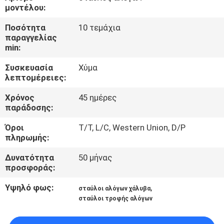
ΈΛΕΓΧΟΣ
μοντέλου:
Ποσότητα
10 τεμάχια
ΜΑΣ
παραγγελίας
min:
ΕΛΆΤΕ
Συσκευασία
Χύμα
ΣΕ
λεπτομέρειες:
ΕΠΑΦΉ
Χρόνος
45 ημέρες
ΜΕ
παράδοσης:
Όροι
T/T, L/C, Western Union, D/P
ΖΗΤΉΣΤΕ
πληρωμής:
ΈΝΑ
Δυνατότητα
50 μήνας
προσφοράς:
ΑΠΌΣΠΑΣΜΑ
Υψηλό φως:
,
σταύλοι αλόγων χάλυβα
σταύλοι τροφής αλόγων
SITEMAP