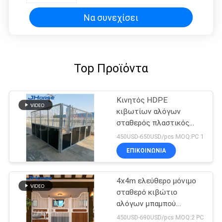
Να συνεχίσει
Top Προϊόντα
Κινητός HDPE
κιβωτίων αλόγων
σταθερός πλαστικός
προσωρινός εύκολος να
450USD-650USD/pcs MOQ:PC 1
εγκαταστήσει με τη
ΕΠΙΚΟΙΝΩΝΙΑ
στέγη
4x4m ελεύθερο μόνιμο
σταθερό κιβώτιο
αλόγων μπαμπού
μορφωματικό που
450USD-690USD/pcs MOQ:2 PC