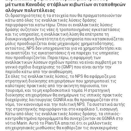
μέτωπα Καναδάς στάβλων κιβωτίων σιταποθηκών
αλόγων πολυτέλειας
Οι δραστηριότητες ή τα στοιχεία που θα πραγματοποιούνταν
κάτω από όλες τις εναλλακτικές λύσεις δράσης
περιγράφονται κατωτέρω. Όπου οι εναλλακτικές λύσεις
δράσης συζητούν τις νέες ή τροποποιημένες εγκαταστάσεις
και τις υπηρεσίες, η εναλλακτική λύση θα επέτρεπε τη
διευκρινισμένη δυνατότητα ή η υπηρεσία που κατασκευάζεται
μόλις προσδιορίζεται ένας μηχανισμός χρηματοδότησης,
εντούτοις, NPS δεν υποχρεώνεται για να χρηματοδοτήσει και
να αναπτύξει τις εγκαταστάσεις ή να παρέχει τις υπηρεσίες
που προσδιορίζονται. Περαιτέρω, η εφαρμογή των
εναλλακτικών λύσεων σχεδίων πρέπει να είναι συμβατή με το
γενικό σχέδιο διαχείρισης το (GMP) που είναι αυτήν την
περίοδο κάτω από την αναθεώρηση.
Σε όλες τις εναλλακτικές λύσεις, το NPS θα εφάρμοζε μια
στρατηγική διοίκησης επιχειρήσεων που χρησιμοποιεί τις
καλύτερες πρακτικές από την ακίνητη περιουσία, τον
τουρισμό, και το μη κερδοσκοπικό τομέα. Η στρατηγική
διοίκησης επιχειρήσεων θα ενημέρωνε τις ιππικές πρακτικές
διαχείρισης λειτουργίας GGNRA και θα προσαρμοζόταν στο
νόμο, τον κανονισμό και την πολιτική NPS. Τα συστατικά αυτής
της στρατηγικής περιγράφονται στο κεφάλαιο 1, εισαγωγή.
Κάτω από όλες τις εναλλακτικές λύσεις δράσης, τα ιππικός-
κεντροθετημένα προγράμματα θα συνεχίζονταν σε GGNRA στο
νότιο Marin. Αυτό το Plan/EA απαιτεί ότι οι μελλοντικές
επιχειρησιακές μισθώσεις θα καθόριζαν τις συγκεκριμένες