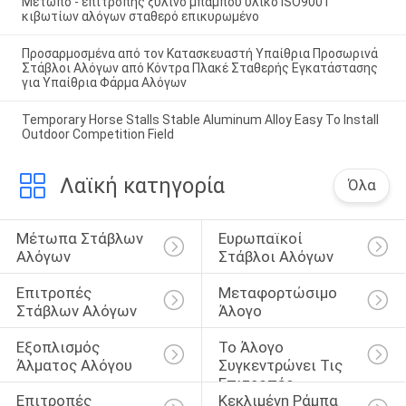
Μέτωπο - επιτροπής ξύλινο μπαμπού υλικό ISO9001
κιβωτίων αλόγων σταθερό επικυρωμένο
Προσαρμοσμένα από τον Κατασκευαστή Υπαίθρια Προσωρινά
Στάβλοι Αλόγων από Κόντρα Πλακέ Σταθερής Εγκατάστασης
για Υπαίθρια Φάρμα Αλόγων
Temporary Horse Stalls Stable Aluminum Alloy Easy To Install
Outdoor Competition Field
Λαϊκή κατηγορία
Όλα
Μέτωπα Στάβλων 
Ευρωπαϊκοί 
Αλόγων
Στάβλοι Αλόγων
Επιτροπές 
Μεταφορτώσιμο 
Στάβλων Αλόγων
Άλογο
Εξοπλισμός 
Το Άλογο 
Άλματος Αλόγου
Συγκεντρώνει Τις 
Επιτροπές
Επιτροπές 
Κεκλιμένη Ράμπα 