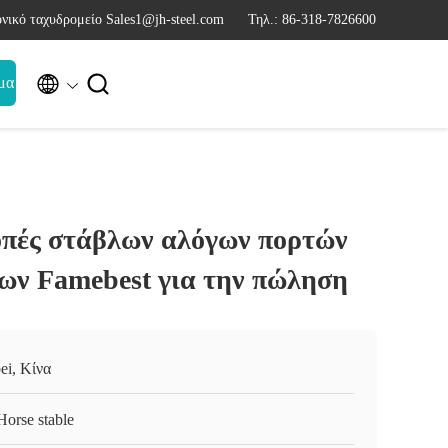
νικό ταχυδρομείο Sales1@jh-steel.com
Τηλ.: 86-318-7826600


μα
ροπές στάβλων αλόγων πορτών
ων Famebest για την πώληση
ei, Κίνα
Horse stable