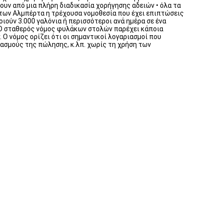
σουν από μια πλήρη διαδικασία χορήγησης αδειών • όλα τα
τήτων Αλμπέρτα η τρέχουσα νομοθεσία που έχει επιπτώσεις
ιούν 3.000 γαλόνια ή περισσότεροι ανά ημέρα σε ένα
 „Ο σταθερός νόμος φυλάκων στολών παρέχει κάποια
Ο νόμος ορίζει ότι οι σημαντικοί λογαριασμοί που
ιασμούς της πώλησης, κ.λπ. χωρίς τη χρήση των