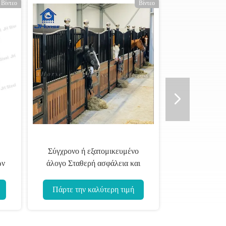
Βίντεο
Βίντεο
ασης
Χαμηλή συντήρηση Φορητό
άλογο Σταθερή υψηλή αντοχή
Πρότυπο Προσωπικός τύπος
Προσαρμόσιμος
Πάρτε την καλύτερη τιμή