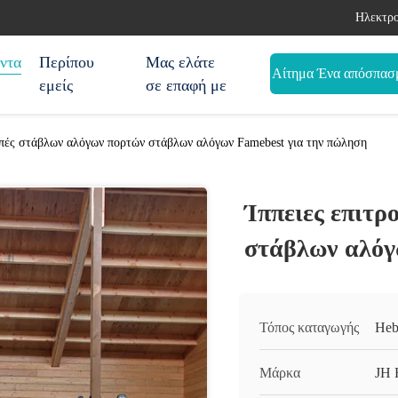
Ηλεκτρο
ντα
Περίπου
Μας ελάτε
Αίτημα Ένα απόσπασ
εμείς
σε επαφή με
οπές στάβλων αλόγων πορτών στάβλων αλόγων Famebest για την πώληση
Ίππειες επιτ
στάβλων αλόγ
Τόπος καταγωγής
Heb
Μάρκα
JH 