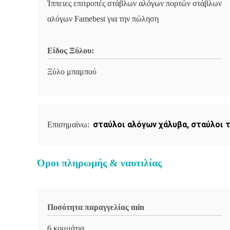
Ίππειες επιτροπές στάβλων αλόγων πορτών στάβλων
αλόγων Famebest για την πώληση
Είδος Ξύλου:
Ξύλο μπαμπού
σταύλοι αλόγων χάλυβα
,
σταύλοι 
Επισημαίνω:
Όροι πληρωμής & ναυτιλίας
Ποσότητα παραγγελίας min
6 κομμάτια