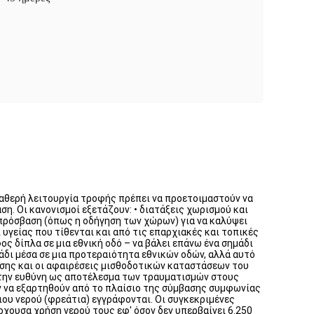
αθερή λειτουργία τροφής πρέπει να προετοιμαστούν να
η. Οι κανονισμοί εξετάζουν: • διατάξεις χωρισμού και
 πρόσβαση (όπως η οδήγηση των χώρων) για να καλύψει
 υγείας που τίθενται και από τις επαρχιακές και τοπικές
ς δίπλα σε μια εθνική οδό – να βάλει επάνω ένα σημάδι
μάδι μέσα σε μια προτεραιότητα εθνικών οδών, αλλά αυτό
ησης και οι αφαιρέσεις μισθοδοτικών καταστάσεων του
στην ευθύνη ως αποτέλεσμα των τραυματισμών στους
 να εξαρτηθούν από το πλαίσιο της σύμβασης συμφωνίας
ειου νερού (φρεάτια) εγγράφονται. Οι συγκεκριμένες
χουσα χρήση νερού τους εφ' όσον δεν υπερβαίνει 6.250