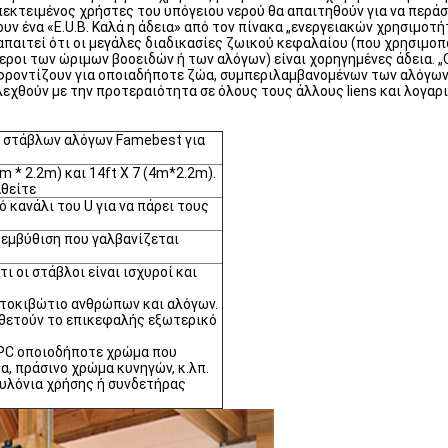
 επεκτειμένος χρήστες του υπόγειου νερού θα απαιτηθούν για να περά
υν ένα «E.U.B. Καλά η άδεια» από τον πίνακα „ενεργειακών χρησιμο
απαιτεί ότι οι μεγάλες διαδικασίες ζωικού κεφαλαίου (που χρησιμοπο
εροι των ώριμων βοοειδών ή των αλόγων) είναι χορηγημένες άδεια.
φροντίζουν για οποιαδήποτε ζώα, συμπεριλαμβανομένων των αλόγων. 
εχθούν με την προτεραιότητα σε όλους τους άλλους liens και λογαρ
 στάβλων αλόγων Famebest για
.6m * 2.2m) και 14ft X 7 (4m*2.2m).
θείτε
 κανάλι του U για να πάρει τους
 εμβύθιση που γαλβανίζεται
ι οι στάβλοι είναι ισχυροί και
ατοκιβώτιο ανθρώπων και αλόγων.
οθετούν το επικεφαλής εξωτερικό
 PC οποιοδήποτε χρώμα που
α, πράσινο χρώμα κυνηγών, κ.λπ.
υλόνια χρήσης ή συνδετήρας