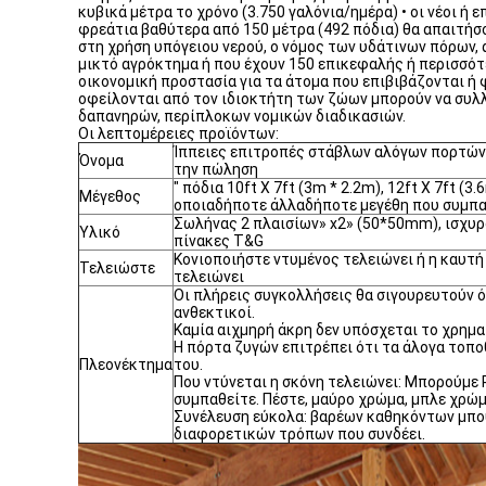
κυβικά μέτρα το χρόνο (3.750 γαλόνια/ημέρα) • οι νέοι ή
φρεάτια βαθύτερα από 150 μέτρα (492 πόδια) θα απαιτήσο
στη χρήση υπόγειου νερού, ο νόμος των υδάτινων πόρων, 
μικτό αγρόκτημα ή που έχουν 150 επικεφαλής ή περισσότ
οικονομική προστασία για τα άτομα που επιβιβάζονται ή 
οφείλονται από τον ιδιοκτήτη των ζώων μπορούν να συλλ
δαπανηρών, περίπλοκων νομικών διαδικασιών.
Οι λεπτομέρειες προϊόντων:
Ίππειες επιτροπές στάβλων αλόγων πορτών
Όνομα
την πώληση
" πόδια 10ft X 7ft (3m * 2.2m), 12ft X 7ft (3
Μέγεθος
οποιαδήποτε άλλαδήποτε μεγέθη που συμπα
Σωλήνας 2 πλαισίων» x2» (50*50mm), ισχυρό
Υλικό
πίνακες T&G
Κονιοποιήστε ντυμένος τελειώνει ή η καυτή
Τελειώστε
τελειώνει
Οι πλήρεις συγκολλήσεις θα σιγουρευτούν ότ
ανθεκτικοί.
Καμία αιχμηρή άκρη δεν υπόσχεται το χρημ
Η πόρτα ζυγών επιτρέπει ότι τα άλογα τοπ
Πλεονέκτημα
του.
Που ντύνεται η σκόνη τελειώνει: Μπορούμε
συμπαθείτε. Πέστε, μαύρο χρώμα, μπλε χρώμ
Συνέλευση εύκολα: βαρέων καθηκόντων μπο
διαφορετικών τρόπων που συνδέει.