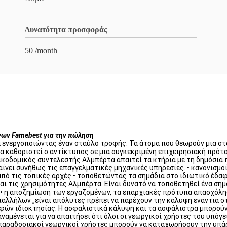
Δυνατότητα προσφοράς
50 /month
ων Famebest για την πώληση
 ενεργοποιώντας έναν σταύλο τροφής. Τα άτομα που θεωρούν μια στ
καθοριστεί ο αντίκτυπος σε μια συγκεκριμένη επιχειρησιακή πρότασ
ικοδομικός συντελεστής Αλμπέρτα απαιτεί τα κτήρια με τη δημόσια
ίνει συνήθως τις επαγγελματικές μηχανικές υπηρεσίες. • κανονισμοί
από τις τοπικές αρχές • τοποθετώντας τα σημάδια στο ιδιωτικό έδαφο
και τις χρησιμότητες Αλμπέρτα. Είναι δυνατό να τοποθετηθεί ένα ση
s.1 • η αποζημίωση των εργαζομένων, τα επαρχιακές πρότυπα απασχόλ
παλλήλων „είναι απόλυτες πρέπει να παρέχουν την κάλυψη ενάντια 
φών ιδιοκτησίας. Η ασφαλιστικά κάλυψη και τα ασφάλιστρα μπορούν
ναμένεται για να απαιτήσει ότι όλοι οι γεωργικοί χρήστες του υπόγ
ι παραδοσιακοί γεωργικοί χρήστες μπορούν να καταχωρήσουν την υπάρ