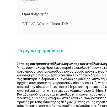
Όροι πληρωμής
T/T, L/C, Western Union, D/P
Περιγραφή προϊόντων
Ίππειες επιτροπές στάβλων αλόγων πορτών στάβλων αλόγ
Υπάρχουν πολυάριθμοι κανονισμοί να ακολουθήσουν κατά
ερευνήσουν τους ακόλουθους κανονισμούς προκειμένου να 
οικοδόμησης που κυβερνώνται από τον τοπικό δήμο – ο ο
τις απαιτήσεις δομικού και σχεδίου ασφάλειας. Αυτό σημα
αρχές • απαιτήσεις επιχειρησιακών αδειών που τίθενται 
απαιτεί την άδεια από τον τοπικό δήμο και τη μεταφορά 
απαιτεί μια αίτηση στη μεταφορά Αλμπέρτα και Utilitie
Καναδά εισοδήματος για τη μισθωμένη κάλυψη ευθύνης υ
πελάτες, των τραυματισμών στα άλογα και των καταστρο
τροφής με τους ιδιοκτήτες αλόγων. „Ο νέος νόμος νερού α
οδηγίες κάτω από αυτήν την πράξη περιλαμβάνουν: 2 • ο