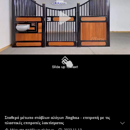
ΈΛΕΓΧΟΣ
ΜΑΣ
ΕΛΆΤΕ
ΣΕ
ΕΠΑΦΉ
ΜΕ
ΖΗΤΉΣΤΕ
ΈΝΑ
ΑΠΌΣΠΑΣΜΑ
SITEMAP
Σταθερό μέτωπο στάβλων αλόγων Jinghua - επιτροπή με τις
πλαστικές επιτροπές λακτίσματος